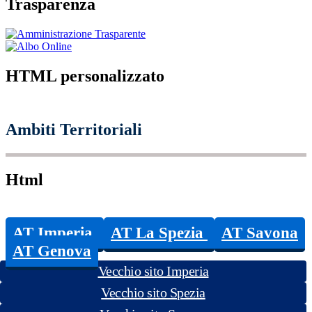
Trasparenza
HTML personalizzato
Ambiti Territoriali
Html
AT Imperia
AT La Spezia
AT Savona
AT Genova
Vecchio sito Imperia
Vecchio sito Spezia