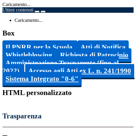
Caricamento...
Ultimi contenuti
Caricamento...
Box
Il PNRR per la Scuola
Atti di Notifica
Whistleblowing
Richiesta di Patrocinio
Amministrazione Trasparente (fino al
2022)
Accesso agli Atti ex L. n. 241/1990
Sistema Integrato "0-6"
HTML personalizzato
Trasparenza