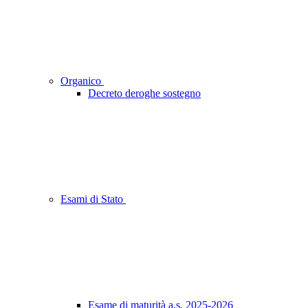
Organico
Decreto deroghe sostegno
Esami di Stato
Esame di maturità a.s. 2025-2026