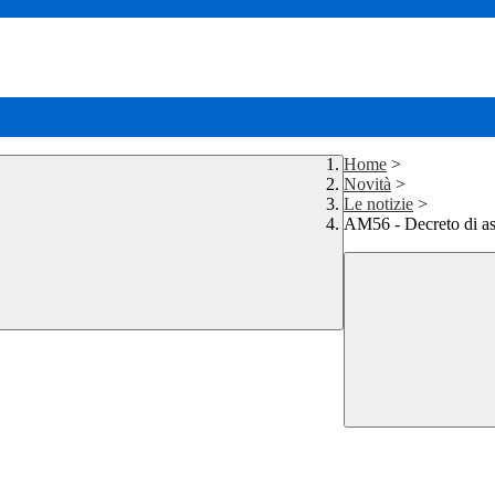
Home
>
Novità
>
Le notizie
>
AM56 - Decreto di as