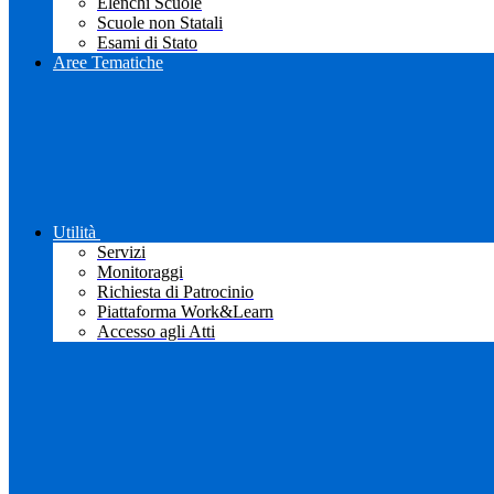
Elenchi Scuole
Scuole non Statali
Esami di Stato
Aree Tematiche
Utilità
Servizi
Monitoraggi
Richiesta di Patrocinio
Piattaforma Work&Learn
Accesso agli Atti