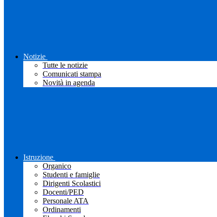
Notizie
Tutte le notizie
Comunicati stampa
Novità in agenda
Istruzione
Organico
Studenti e famiglie
Dirigenti Scolastici
Docenti/PED
Personale ATA
Ordinamenti