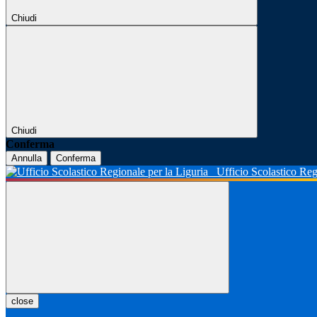
Chiudi
Chiudi
Conferma
Annulla
Conferma
Ufficio Scolastico Reg
close