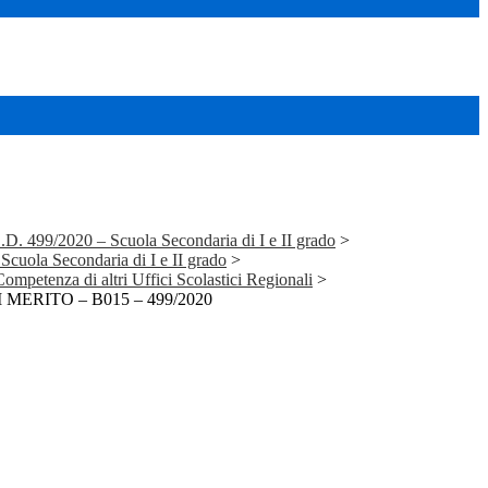
.D. 499/2020 – Scuola Secondaria di I e II grado
>
Scuola Secondaria di I e II grado
>
Competenza di altri Uffici Scolastici Regionali
>
ERITO – B015 – 499/2020