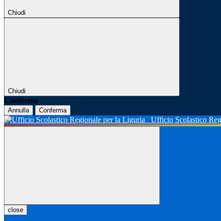
Chiudi
Chiudi
Conferma
Annulla
Conferma
Ufficio Scolastico Reg
close