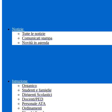
Notizie
Tutte le notizie
Comunicati stampa
Novità in agenda
Istruzione
Organico
Studenti e famiglie
Dirigenti Scolastici
Docenti/PED
Personale ATA
Ordinamenti