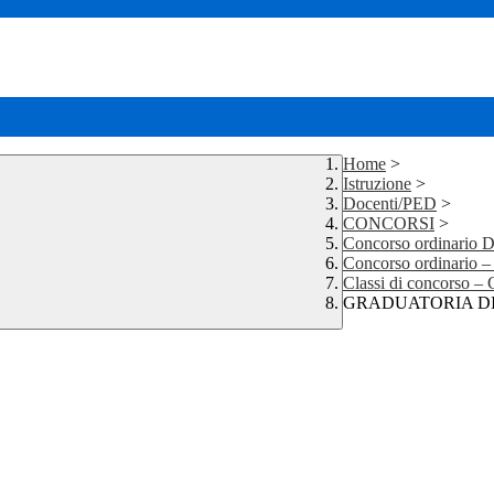
Home
>
Istruzione
>
Docenti/PED
>
CONCORSI
>
Concorso ordinario D
Concorso ordinario – 
Classi di concorso – 
GRADUATORIA DI M