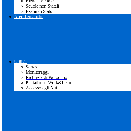
Elenchi Scuole
Scuole non Statali
Esami di Stato
Aree Tematiche
Utilità
Servizi
Monitoraggi
Richiesta di Patrocinio
Piattaforma Work&Learn
Accesso agli Atti