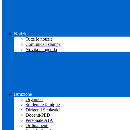
Notizie
Tutte le notizie
Comunicati stampa
Novità in agenda
Istruzione
Organico
Studenti e famiglie
Dirigenti Scolastici
Docenti/PED
Personale ATA
Ordinamenti