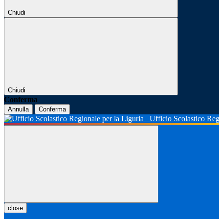
Chiudi
Chiudi
Conferma
Annulla
Conferma
Ufficio Scolastico Reg
close