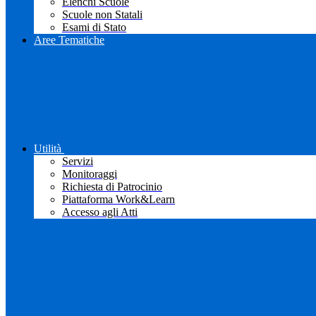
Elenchi Scuole
Scuole non Statali
Esami di Stato
Aree Tematiche
Utilità
Servizi
Monitoraggi
Richiesta di Patrocinio
Piattaforma Work&Learn
Accesso agli Atti