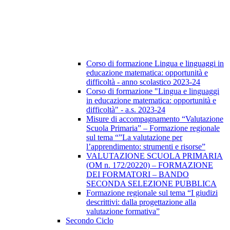
Corso di formazione Lingua e linguaggi in
educazione matematica: opportunità e
difficoltà - anno scolastico 2023-24
Corso di formazione "Lingua e linguaggi
in educazione matematica: opportunità e
difficoltà" - a.s. 2023-24
Misure di accompagnamento “Valutazione
Scuola Primaria” – Formazione regionale
sul tema “”La valutazione per
l’apprendimento: strumenti e risorse”
VALUTAZIONE SCUOLA PRIMARIA
(OM n. 172/20220) – FORMAZIONE
DEI FORMATORI – BANDO
SECONDA SELEZIONE PUBBLICA
Formazione regionale sul tema “I giudizi
descrittivi: dalla progettazione alla
valutazione formativa”
Secondo Ciclo