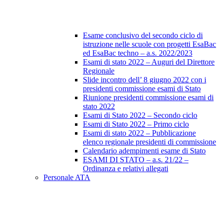
Esame conclusivo del secondo ciclo di
istruzione nelle scuole con progetti EsaBac
ed EsaBac techno – a.s. 2022/2023
Esami di stato 2022 – Auguri del Direttore
Regionale
Slide incontro dell’ 8 giugno 2022 con i
presidenti commissione esami di Stato
Riunione presidenti commissione esami di
stato 2022
Esami di Stato 2022 – Secondo ciclo
Esami di Stato 2022 – Primo ciclo
Esami di stato 2022 – Pubblicazione
elenco regionale presidenti di commissione
Calendario adempimenti esame di Stato
ESAMI DI STATO – a.s. 21/22 –
Ordinanza e relativi allegati
Personale ATA