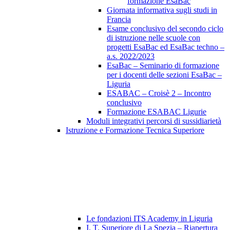
formazione EsaBac
Giornata informativa sugli studi in
Francia
Esame conclusivo del secondo ciclo
di istruzione nelle scuole con
progetti EsaBac ed EsaBac techno –
a.s. 2022/2023
EsaBac – Seminario di formazione
per i docenti delle sezioni EsaBac –
Liguria
ESABAC – Croisè 2 – Incontro
conclusivo
Formazione ESABAC Ligurie
Moduli integrativi percorsi di sussidiarietà
Istruzione e Formazione Tecnica Superiore
Le fondazioni ITS Academy in Liguria
I. T. Superiore di La Spezia – Riapertura