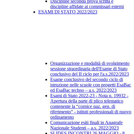
Discipline seconda prova scritta e
discipline affidate ai commissari esterni
ESAMI DI STATO 2022/2023
Organizzazione e modalità di svolgimento
sessione straordinaria dell'Esame di Stato
conclusivo del II ciclo per l'a.s.2022/2023
Esame conclusivo del secondo ciclo di
istruzione nelle scuole con progetti EsaBac
ed EsaBac techno – a.s. 2022/2023
Esami di Stato 2022-23 - Nota n. 19932 -
Apertura della parte di plico telematico
contenente la “cornice naz. gen. di
riferimento” - istituti professionali di nuovo
ordinamento
Comunicazione esiti finali in Anagrafe
Nazionale Studenti – a.s. 2022/2023
SLIDES INCONTRI 26 MAGGIO - 8