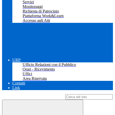
Servizi
Monitoraggi
Richiesta di Patrocinio
Piattaforma Work&Learn
Accesso agli Atti
URP
Ufficio Relazioni con il Pubblico
Orari - Ricevimento
Uffici
Area Riservata
Contatti
Link
Campo di ricerca per le pagine del sito