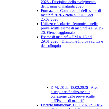
2026 - Disciplina dello svolgimento
dell'Esame di maturità 2026
Formazione Commissioni dell'esame di
maturità 2026 - Nota n. 90455 del
25.03.2026
Utilizzo calcolatrici elettroniche nelle
prove scritte esame di maturità a.s. 2025-
26. Elenco aggiornato
Esame di maturità - DM n. 13 del
29.01.2026 - Discipline II prova scritta e
del colloquio
D.M. 28 del 18.02.2026 - Aree
disciplinari finalizzate alla
correzione delle prove scritte
dell'Esame di maturità
Decreto ministeriale 11.11.2025 n. 218 -