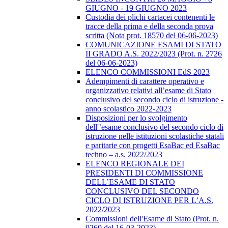
GIUGNO - 19 GIUGNO 2023
Custodia dei plichi cartacei contenenti le
tracce della prima e della seconda prova
scritta (Nota prot. 18570 del 06-06-2023)
COMUNICAZIONE ESAMI DI STATO
II GRADO A.S. 2022/2023 (Prot. n. 2726
del 06-06-2023)
ELENCO COMMISSIONI EdS 2023
Adempimenti di carattere operativo e
organizzativo relativi all’esame di Stato
conclusivo del secondo ciclo di istruzione -
anno scolastico 2022-2023
Disposizioni per lo svolgimento
dell'’esame conclusivo del secondo ciclo di
istruzione nelle istituzioni scolastiche statali
e paritarie con progetti EsaBac ed EsaBac
techno – a.s. 2022/2023
ELENCO REGIONALE DEI
PRESIDENTI DI COMMISSIONE
DELL’ESAME DI STATO
CONCLUSIVO DEL SECONDO
CICLO DI ISTRUZIONE PER L’A.S.
2022/2023
Commissioni dell'Esame di Stato (Prot. n.
9260 del 16-03-2023)