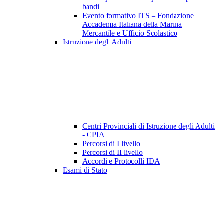
bandi
Evento formativo ITS – Fondazione
Accademia Italiana della Marina
Mercantile e Ufficio Scolastico
Istruzione degli Adulti
Centri Provinciali di Istruzione degli Adulti
- CPIA
Percorsi di I livello
Percorsi di II livello
Accordi e Protocolli IDA
Esami di Stato