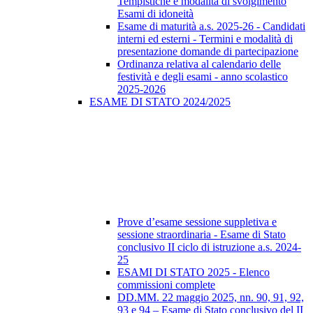
Tempistiche e modalità di svolgimento
Esami di idoneità
Esame di maturità a.s. 2025-26 - Candidati
interni ed esterni - Termini e modalità di
presentazione domande di partecipazione
Ordinanza relativa al calendario delle
festività e degli esami - anno scolastico
2025-2026
ESAME DI STATO 2024/2025
Prove d’esame sessione suppletiva e
sessione straordinaria - Esame di Stato
conclusivo II ciclo di istruzione a.s. 2024-
25
ESAMI DI STATO 2025 - Elenco
commissioni complete
DD.MM. 22 maggio 2025, nn. 90, 91, 92,
93 e 94 – Esame di Stato conclusivo del II