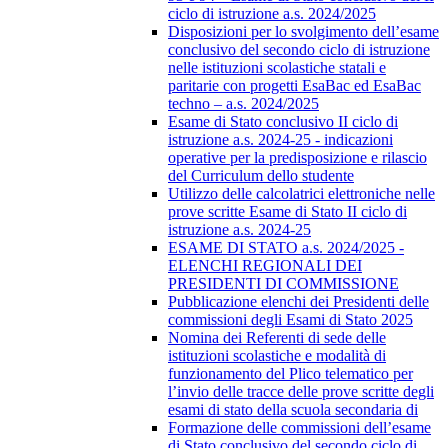
ciclo di istruzione a.s. 2024/2025
Disposizioni per lo svolgimento dell’esame
conclusivo del secondo ciclo di istruzione
nelle istituzioni scolastiche statali e
paritarie con progetti EsaBac ed EsaBac
techno – a.s. 2024/2025
Esame di Stato conclusivo II ciclo di
istruzione a.s. 2024-25 - indicazioni
operative per la predisposizione e rilascio
del Curriculum dello studente
Utilizzo delle calcolatrici elettroniche nelle
prove scritte Esame di Stato II ciclo di
istruzione a.s. 2024-25
ESAME DI STATO a.s. 2024/2025 -
ELENCHI REGIONALI DEI
PRESIDENTI DI COMMISSIONE
Pubblicazione elenchi dei Presidenti delle
commissioni degli Esami di Stato 2025
Nomina dei Referenti di sede delle
istituzioni scolastiche e modalità di
funzionamento del Plico telematico per
l’invio delle tracce delle prove scritte degli
esami di stato della scuola secondaria di
Formazione delle commissioni dell’esame
di Stato conclusivo del secondo ciclo di