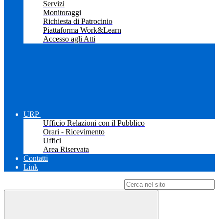
Servizi
Monitoraggi
Richiesta di Patrocinio
Piattaforma Work&Learn
Accesso agli Atti
URP
Ufficio Relazioni con il Pubblico
Orari - Ricevimento
Uffici
Area Riservata
Contatti
Link
Campo di ricerca per le pagine del sito