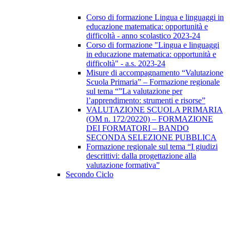
Corso di formazione Lingua e linguaggi in
educazione matematica: opportunità e
difficoltà - anno scolastico 2023-24
Corso di formazione "Lingua e linguaggi
in educazione matematica: opportunità e
difficoltà" - a.s. 2023-24
Misure di accompagnamento “Valutazione
Scuola Primaria” – Formazione regionale
sul tema “”La valutazione per
l’apprendimento: strumenti e risorse”
VALUTAZIONE SCUOLA PRIMARIA
(OM n. 172/20220) – FORMAZIONE
DEI FORMATORI – BANDO
SECONDA SELEZIONE PUBBLICA
Formazione regionale sul tema “I giudizi
descrittivi: dalla progettazione alla
valutazione formativa”
Secondo Ciclo