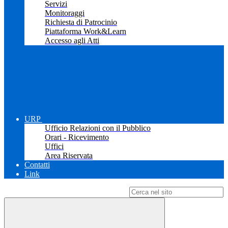
Servizi
Monitoraggi
Richiesta di Patrocinio
Piattaforma Work&Learn
Accesso agli Atti
URP
Ufficio Relazioni con il Pubblico
Orari - Ricevimento
Uffici
Area Riservata
Contatti
Link
Campo di ricerca per le pagine del sito