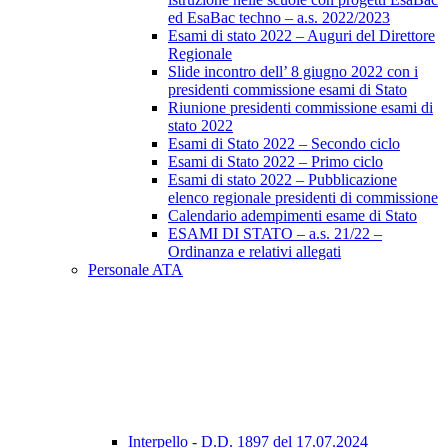
ed EsaBac techno – a.s. 2022/2023
Esami di stato 2022 – Auguri del Direttore
Regionale
Slide incontro dell’ 8 giugno 2022 con i
presidenti commissione esami di Stato
Riunione presidenti commissione esami di
stato 2022
Esami di Stato 2022 – Secondo ciclo
Esami di Stato 2022 – Primo ciclo
Esami di stato 2022 – Pubblicazione
elenco regionale presidenti di commissione
Calendario adempimenti esame di Stato
ESAMI DI STATO – a.s. 21/22 –
Ordinanza e relativi allegati
Personale ATA
Interpello - D.D. 1897 del 17.07.2024