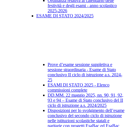
Ordinanza relativa al calendario delle
festività e degli esami - anno scolastico
2025-2026
ESAME DI STATO 2024/2025
Prove d’esame sessione suppletiva e
sessione straordinaria - Esame di Stato
conclusivo II ciclo di istruzione a.s. 2024-
25
ESAMI DI STATO 2025 - Elenco
commissioni complete
DD.MM. 22 maggio 2025, nn. 90, 91, 92,
93 e 94 – Esame di Stato conclusivo del II
ciclo di istruzione a.s. 2024/2025
Disposizioni per lo svolgimento dell’esame
conclusivo del secondo ciclo di istruzione
nelle istituzioni scolastiche statali e
paritarie con progetti EsaBac ed EsaBac