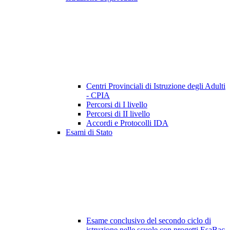
Centri Provinciali di Istruzione degli Adulti
- CPIA
Percorsi di I livello
Percorsi di II livello
Accordi e Protocolli IDA
Esami di Stato
Esame conclusivo del secondo ciclo di
istruzione nelle scuole con progetti EsaBac