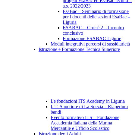
progetti EsaBac ed EsaBac techno –
a.s. 2022/2023
EsaBac – Seminario di formazione
per i docenti delle sezioni EsaBac –
Liguria
ESABAC – Croisè 2 – Incontro
conclusivo
Formazione ESABAC Ligurie
Moduli integrativi percorsi di sussidiarietà
Istruzione e Formazione Tecnica Superiore
Le fondazioni ITS Academy in Liguria
I. T. Superiore di La Spezia – Riapertura
bandi
Evento formativo ITS – Fondazione
Accademia Italiana della Marina
Mercantile e Ufficio Scolastico
Istruzione degli Adulti