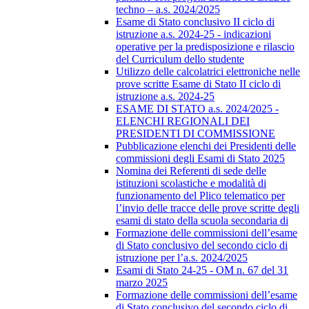
techno – a.s. 2024/2025
Esame di Stato conclusivo II ciclo di
istruzione a.s. 2024-25 - indicazioni
operative per la predisposizione e rilascio
del Curriculum dello studente
Utilizzo delle calcolatrici elettroniche nelle
prove scritte Esame di Stato II ciclo di
istruzione a.s. 2024-25
ESAME DI STATO a.s. 2024/2025 -
ELENCHI REGIONALI DEI
PRESIDENTI DI COMMISSIONE
Pubblicazione elenchi dei Presidenti delle
commissioni degli Esami di Stato 2025
Nomina dei Referenti di sede delle
istituzioni scolastiche e modalità di
funzionamento del Plico telematico per
l’invio delle tracce delle prove scritte degli
esami di stato della scuola secondaria di
Formazione delle commissioni dell’esame
di Stato conclusivo del secondo ciclo di
istruzione per l’a.s. 2024/2025
Esami di Stato 24-25 - OM n. 67 del 31
marzo 2025
Formazione delle commissioni dell’esame
di Stato conclusivo del secondo ciclo di