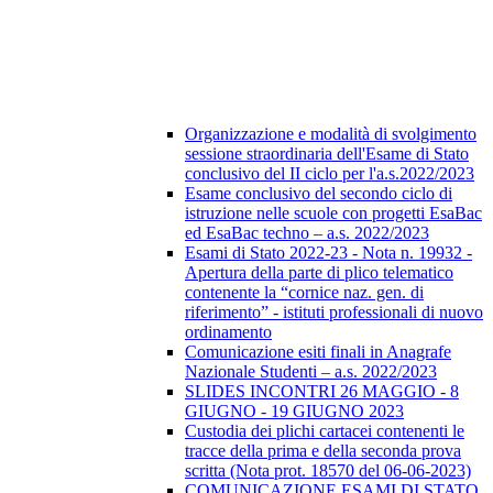
Organizzazione e modalità di svolgimento
sessione straordinaria dell'Esame di Stato
conclusivo del II ciclo per l'a.s.2022/2023
Esame conclusivo del secondo ciclo di
istruzione nelle scuole con progetti EsaBac
ed EsaBac techno – a.s. 2022/2023
Esami di Stato 2022-23 - Nota n. 19932 -
Apertura della parte di plico telematico
contenente la “cornice naz. gen. di
riferimento” - istituti professionali di nuovo
ordinamento
Comunicazione esiti finali in Anagrafe
Nazionale Studenti – a.s. 2022/2023
SLIDES INCONTRI 26 MAGGIO - 8
GIUGNO - 19 GIUGNO 2023
Custodia dei plichi cartacei contenenti le
tracce della prima e della seconda prova
scritta (Nota prot. 18570 del 06-06-2023)
COMUNICAZIONE ESAMI DI STATO