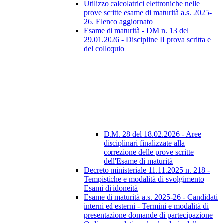
Utilizzo calcolatrici elettroniche nelle
prove scritte esame di maturità a.s. 2025-
26. Elenco aggiornato
Esame di maturità - DM n. 13 del
29.01.2026 - Discipline II prova scritta e
del colloquio
D.M. 28 del 18.02.2026 - Aree
disciplinari finalizzate alla
correzione delle prove scritte
dell'Esame di maturità
Decreto ministeriale 11.11.2025 n. 218 -
Tempistiche e modalità di svolgimento
Esami di idoneità
Esame di maturità a.s. 2025-26 - Candidati
interni ed esterni - Termini e modalità di
presentazione domande di partecipazione