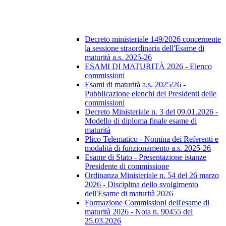
Decreto ministeriale 149/2026 concernente
la sessione straordinaria dell'Esame di
maturità a.s. 2025-26
ESAMI DI MATURITÀ 2026 - Elenco
commissioni
Esami di maturità a.s. 2025/26 -
Pubblicazione elenchi dei Presidenti delle
commissioni
Decreto Ministeriale n. 3 del 09.01.2026 -
Modello di diploma finale esame di
maturità
Plico Telematico - Nomina dei Referenti e
modalità di funzionamento a.s. 2025-26
Esame di Stato - Presentazione istanze
Presidente di commissione
Ordinanza Ministeriale n. 54 del 26 marzo
2026 - Disciplina dello svolgimento
dell'Esame di maturità 2026
Formazione Commissioni dell'esame di
maturità 2026 - Nota n. 90455 del
25.03.2026