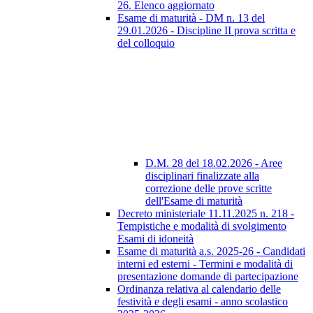
26. Elenco aggiornato
Esame di maturità - DM n. 13 del
29.01.2026 - Discipline II prova scritta e
del colloquio
D.M. 28 del 18.02.2026 - Aree
disciplinari finalizzate alla
correzione delle prove scritte
dell'Esame di maturità
Decreto ministeriale 11.11.2025 n. 218 -
Tempistiche e modalità di svolgimento
Esami di idoneità
Esame di maturità a.s. 2025-26 - Candidati
interni ed esterni - Termini e modalità di
presentazione domande di partecipazione
Ordinanza relativa al calendario delle
festività e degli esami - anno scolastico