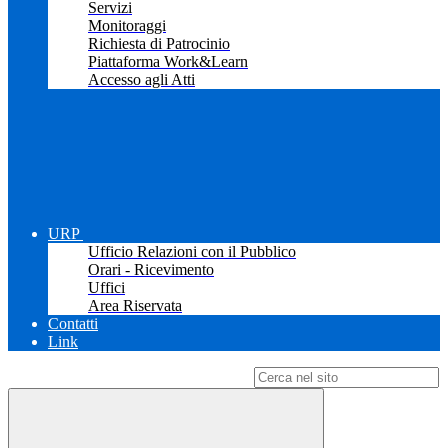
Servizi
Monitoraggi
Richiesta di Patrocinio
Piattaforma Work&Learn
Accesso agli Atti
URP
Ufficio Relazioni con il Pubblico
Orari - Ricevimento
Uffici
Area Riservata
Contatti
Link
Campo di ricerca per le pagine del sito