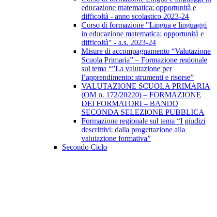
educazione matematica: opportunità e
difficoltà - anno scolastico 2023-24
Corso di formazione "Lingua e linguaggi
in educazione matematica: opportunità e
difficoltà" - a.s. 2023-24
Misure di accompagnamento “Valutazione
Scuola Primaria” – Formazione regionale
sul tema “”La valutazione per
l’apprendimento: strumenti e risorse”
VALUTAZIONE SCUOLA PRIMARIA
(OM n. 172/20220) – FORMAZIONE
DEI FORMATORI – BANDO
SECONDA SELEZIONE PUBBLICA
Formazione regionale sul tema “I giudizi
descrittivi: dalla progettazione alla
valutazione formativa”
Secondo Ciclo