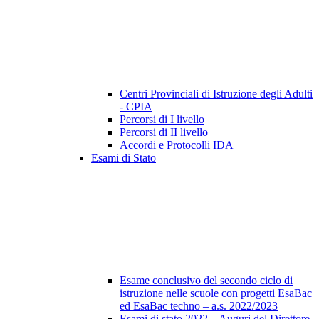
Centri Provinciali di Istruzione degli Adulti
- CPIA
Percorsi di I livello
Percorsi di II livello
Accordi e Protocolli IDA
Esami di Stato
Esame conclusivo del secondo ciclo di
istruzione nelle scuole con progetti EsaBac
ed EsaBac techno – a.s. 2022/2023
Esami di stato 2022 – Auguri del Direttore