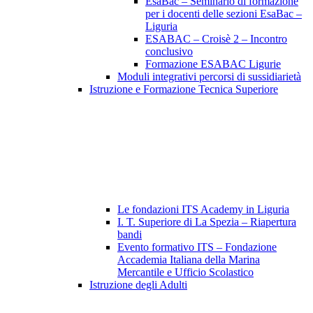
EsaBac – Seminario di formazione
per i docenti delle sezioni EsaBac –
Liguria
ESABAC – Croisè 2 – Incontro
conclusivo
Formazione ESABAC Ligurie
Moduli integrativi percorsi di sussidiarietà
Istruzione e Formazione Tecnica Superiore
Le fondazioni ITS Academy in Liguria
I. T. Superiore di La Spezia – Riapertura
bandi
Evento formativo ITS – Fondazione
Accademia Italiana della Marina
Mercantile e Ufficio Scolastico
Istruzione degli Adulti