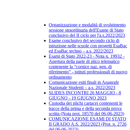
Organizzazione e modalità di svolgimento
sessione straordinaria dell'Esame di Stato
conclusivo del II ciclo per l'a.s.2022/2023
Esame conclusivo del secondo ciclo di
istruzione nelle scuole con progetti EsaBac
ed EsaBac techno – a.s. 2022/2023
Esami di Stato 2022-23 - Nota n. 19932 -
Apertura della parte di plico telematico
contenente la “cornice naz. gen. di
riferimento” - istituti professionali di nuovo
ordinamento
Comunicazione esiti finali in Anagrafe
Nazionale Studenti – a.s. 2022/2023
SLIDES INCONTRI 26 MAGGIO - 8
GIUGNO - 19 GIUGNO 2023
Custodia dei plichi cartacei contenenti le
tracce della prima e della seconda prova
scritta (Nota prot. 18570 del 06-06-2023)
COMUNICAZIONE ESAMI DI STATO
II GRADO A.S. 2022/2023 (Prot. n. 2726
del 06-06-2023)