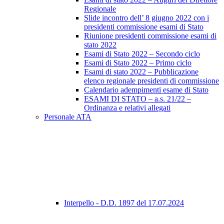
Regionale
Slide incontro dell’ 8 giugno 2022 con i
presidenti commissione esami di Stato
Riunione presidenti commissione esami di
stato 2022
Esami di Stato 2022 – Secondo ciclo
Esami di Stato 2022 – Primo ciclo
Esami di stato 2022 – Pubblicazione
elenco regionale presidenti di commissione
Calendario adempimenti esame di Stato
ESAMI DI STATO – a.s. 21/22 –
Ordinanza e relativi allegati
Personale ATA
Interpello - D.D. 1897 del 17.07.2024