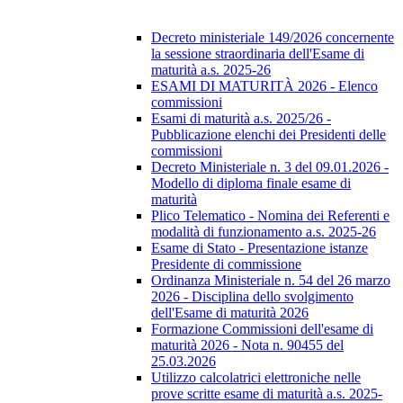
Decreto ministeriale 149/2026 concernente
la sessione straordinaria dell'Esame di
maturità a.s. 2025-26
ESAMI DI MATURITÀ 2026 - Elenco
commissioni
Esami di maturità a.s. 2025/26 -
Pubblicazione elenchi dei Presidenti delle
commissioni
Decreto Ministeriale n. 3 del 09.01.2026 -
Modello di diploma finale esame di
maturità
Plico Telematico - Nomina dei Referenti e
modalità di funzionamento a.s. 2025-26
Esame di Stato - Presentazione istanze
Presidente di commissione
Ordinanza Ministeriale n. 54 del 26 marzo
2026 - Disciplina dello svolgimento
dell'Esame di maturità 2026
Formazione Commissioni dell'esame di
maturità 2026 - Nota n. 90455 del
25.03.2026
Utilizzo calcolatrici elettroniche nelle
prove scritte esame di maturità a.s. 2025-