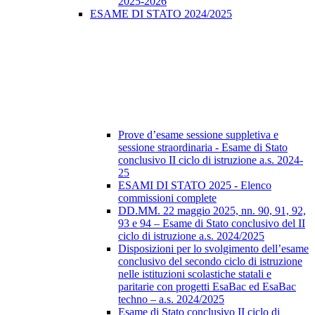
2025-2026
ESAME DI STATO 2024/2025
Prove d’esame sessione suppletiva e
sessione straordinaria - Esame di Stato
conclusivo II ciclo di istruzione a.s. 2024-
25
ESAMI DI STATO 2025 - Elenco
commissioni complete
DD.MM. 22 maggio 2025, nn. 90, 91, 92,
93 e 94 – Esame di Stato conclusivo del II
ciclo di istruzione a.s. 2024/2025
Disposizioni per lo svolgimento dell’esame
conclusivo del secondo ciclo di istruzione
nelle istituzioni scolastiche statali e
paritarie con progetti EsaBac ed EsaBac
techno – a.s. 2024/2025
Esame di Stato conclusivo II ciclo di