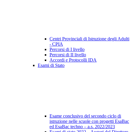
Centri Provinciali di Istruzione degli Adulti
- CPIA
Percorsi di I livello
Percorsi di II livello
Accordi e Protocolli IDA
Esami di Stato
Esame conclusivo del secondo ciclo di
istruzione nelle scuole con progetti EsaBac
ed EsaBac techno – a.s. 2022/2023
Esami di stato 2022 – Auguri del Direttore