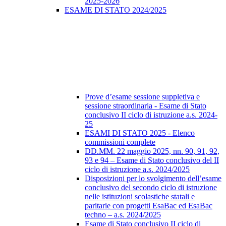
2025-2026
ESAME DI STATO 2024/2025
Prove d’esame sessione suppletiva e
sessione straordinaria - Esame di Stato
conclusivo II ciclo di istruzione a.s. 2024-
25
ESAMI DI STATO 2025 - Elenco
commissioni complete
DD.MM. 22 maggio 2025, nn. 90, 91, 92,
93 e 94 – Esame di Stato conclusivo del II
ciclo di istruzione a.s. 2024/2025
Disposizioni per lo svolgimento dell’esame
conclusivo del secondo ciclo di istruzione
nelle istituzioni scolastiche statali e
paritarie con progetti EsaBac ed EsaBac
techno – a.s. 2024/2025
Esame di Stato conclusivo II ciclo di