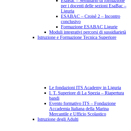
EsaBac – Seminario di formazione
per i docenti delle sezioni EsaBac –
Liguria
ESABAC – Croisè 2 – Incontro
conclusivo
Formazione ESABAC Ligurie
Moduli integrativi percorsi di sussidiarietà
Istruzione e Formazione Tecnica Superiore
Le fondazioni ITS Academy in Liguria
I. T. Superiore di La Spezia – Riapertura
bandi
Evento formativo ITS – Fondazione
Accademia Italiana della Marina
Mercantile e Ufficio Scolastico
Istruzione degli Adulti