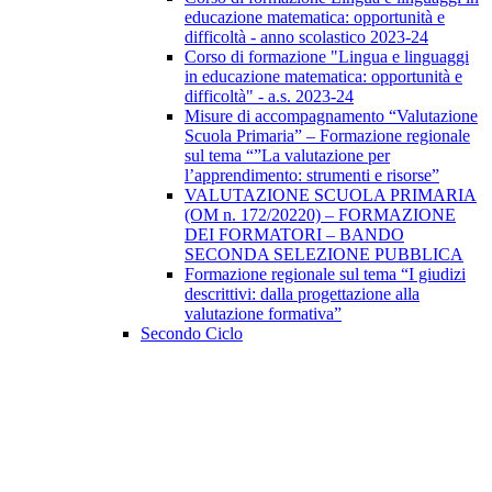
educazione matematica: opportunità e
difficoltà - anno scolastico 2023-24
Corso di formazione "Lingua e linguaggi
in educazione matematica: opportunità e
difficoltà" - a.s. 2023-24
Misure di accompagnamento “Valutazione
Scuola Primaria” – Formazione regionale
sul tema “”La valutazione per
l’apprendimento: strumenti e risorse”
VALUTAZIONE SCUOLA PRIMARIA
(OM n. 172/20220) – FORMAZIONE
DEI FORMATORI – BANDO
SECONDA SELEZIONE PUBBLICA
Formazione regionale sul tema “I giudizi
descrittivi: dalla progettazione alla
valutazione formativa”
Secondo Ciclo