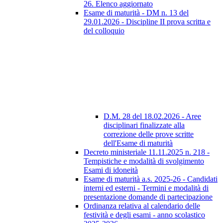
26. Elenco aggiornato
Esame di maturità - DM n. 13 del
29.01.2026 - Discipline II prova scritta e
del colloquio
D.M. 28 del 18.02.2026 - Aree
disciplinari finalizzate alla
correzione delle prove scritte
dell'Esame di maturità
Decreto ministeriale 11.11.2025 n. 218 -
Tempistiche e modalità di svolgimento
Esami di idoneità
Esame di maturità a.s. 2025-26 - Candidati
interni ed esterni - Termini e modalità di
presentazione domande di partecipazione
Ordinanza relativa al calendario delle
festività e degli esami - anno scolastico