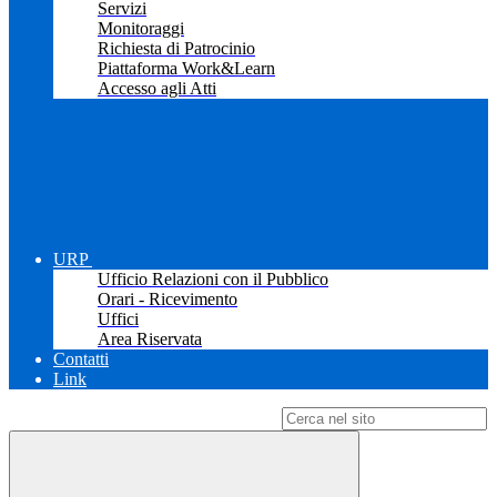
Servizi
Monitoraggi
Richiesta di Patrocinio
Piattaforma Work&Learn
Accesso agli Atti
URP
Ufficio Relazioni con il Pubblico
Orari - Ricevimento
Uffici
Area Riservata
Contatti
Link
Campo di ricerca per le pagine del sito