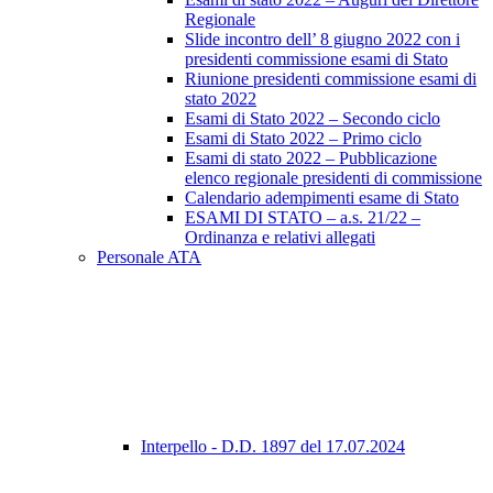
Regionale
Slide incontro dell’ 8 giugno 2022 con i
presidenti commissione esami di Stato
Riunione presidenti commissione esami di
stato 2022
Esami di Stato 2022 – Secondo ciclo
Esami di Stato 2022 – Primo ciclo
Esami di stato 2022 – Pubblicazione
elenco regionale presidenti di commissione
Calendario adempimenti esame di Stato
ESAMI DI STATO – a.s. 21/22 –
Ordinanza e relativi allegati
Personale ATA
Interpello - D.D. 1897 del 17.07.2024