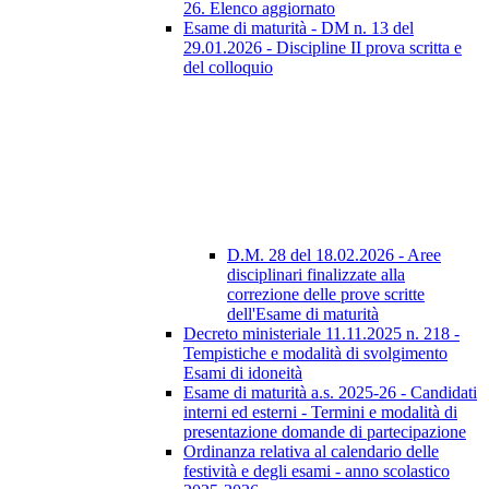
26. Elenco aggiornato
Esame di maturità - DM n. 13 del
29.01.2026 - Discipline II prova scritta e
del colloquio
D.M. 28 del 18.02.2026 - Aree
disciplinari finalizzate alla
correzione delle prove scritte
dell'Esame di maturità
Decreto ministeriale 11.11.2025 n. 218 -
Tempistiche e modalità di svolgimento
Esami di idoneità
Esame di maturità a.s. 2025-26 - Candidati
interni ed esterni - Termini e modalità di
presentazione domande di partecipazione
Ordinanza relativa al calendario delle
festività e degli esami - anno scolastico