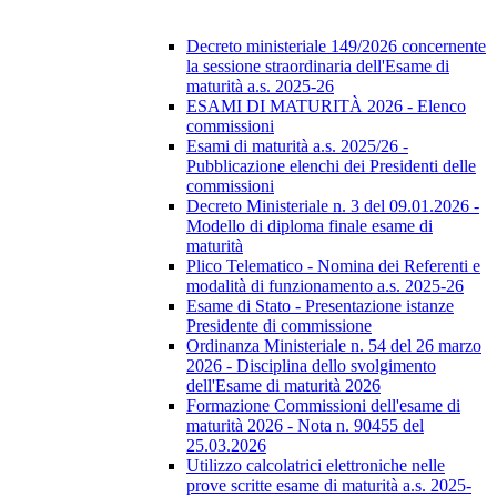
Decreto ministeriale 149/2026 concernente
la sessione straordinaria dell'Esame di
maturità a.s. 2025-26
ESAMI DI MATURITÀ 2026 - Elenco
commissioni
Esami di maturità a.s. 2025/26 -
Pubblicazione elenchi dei Presidenti delle
commissioni
Decreto Ministeriale n. 3 del 09.01.2026 -
Modello di diploma finale esame di
maturità
Plico Telematico - Nomina dei Referenti e
modalità di funzionamento a.s. 2025-26
Esame di Stato - Presentazione istanze
Presidente di commissione
Ordinanza Ministeriale n. 54 del 26 marzo
2026 - Disciplina dello svolgimento
dell'Esame di maturità 2026
Formazione Commissioni dell'esame di
maturità 2026 - Nota n. 90455 del
25.03.2026
Utilizzo calcolatrici elettroniche nelle
prove scritte esame di maturità a.s. 2025-