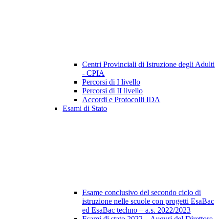
Centri Provinciali di Istruzione degli Adulti
- CPIA
Percorsi di I livello
Percorsi di II livello
Accordi e Protocolli IDA
Esami di Stato
Esame conclusivo del secondo ciclo di
istruzione nelle scuole con progetti EsaBac
ed EsaBac techno – a.s. 2022/2023
Esami di stato 2022 – Auguri del Direttore