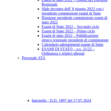
Regionale
Slide incontro dell’ 8 giugno 2022 con i
presidenti commissione esami di Stato
Riunione presidenti commissione esami di
stato 2022
Esami di Stato 2022 – Secondo ciclo
Esami di Stato 2022 – Primo ciclo
Esami di stato 2022 – Pubblicazione
elenco regionale presidenti di commissione
Calendario adempimenti esame di Stato
ESAMI DI STATO – a.s. 21/22 –
Ordinanza e relativi allegati
Personale ATA
Interpello - D.D. 1897 del 17.07.2024