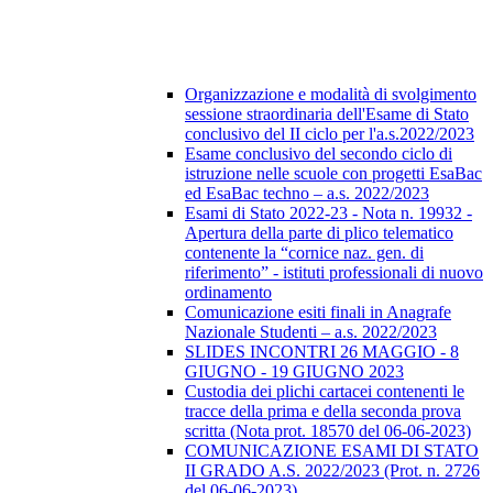
Organizzazione e modalità di svolgimento
sessione straordinaria dell'Esame di Stato
conclusivo del II ciclo per l'a.s.2022/2023
Esame conclusivo del secondo ciclo di
istruzione nelle scuole con progetti EsaBac
ed EsaBac techno – a.s. 2022/2023
Esami di Stato 2022-23 - Nota n. 19932 -
Apertura della parte di plico telematico
contenente la “cornice naz. gen. di
riferimento” - istituti professionali di nuovo
ordinamento
Comunicazione esiti finali in Anagrafe
Nazionale Studenti – a.s. 2022/2023
SLIDES INCONTRI 26 MAGGIO - 8
GIUGNO - 19 GIUGNO 2023
Custodia dei plichi cartacei contenenti le
tracce della prima e della seconda prova
scritta (Nota prot. 18570 del 06-06-2023)
COMUNICAZIONE ESAMI DI STATO
II GRADO A.S. 2022/2023 (Prot. n. 2726
del 06-06-2023)