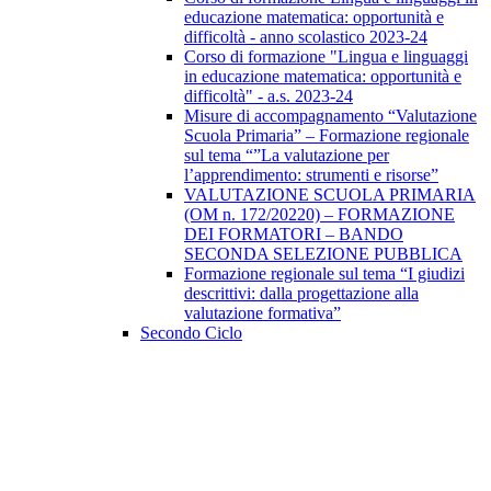
educazione matematica: opportunità e
difficoltà - anno scolastico 2023-24
Corso di formazione "Lingua e linguaggi
in educazione matematica: opportunità e
difficoltà" - a.s. 2023-24
Misure di accompagnamento “Valutazione
Scuola Primaria” – Formazione regionale
sul tema “”La valutazione per
l’apprendimento: strumenti e risorse”
VALUTAZIONE SCUOLA PRIMARIA
(OM n. 172/20220) – FORMAZIONE
DEI FORMATORI – BANDO
SECONDA SELEZIONE PUBBLICA
Formazione regionale sul tema “I giudizi
descrittivi: dalla progettazione alla
valutazione formativa”
Secondo Ciclo