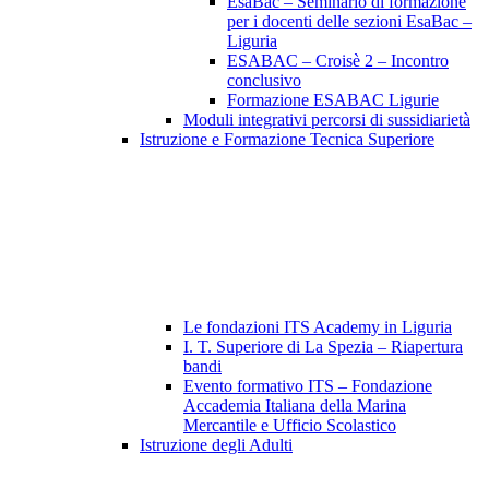
EsaBac – Seminario di formazione
per i docenti delle sezioni EsaBac –
Liguria
ESABAC – Croisè 2 – Incontro
conclusivo
Formazione ESABAC Ligurie
Moduli integrativi percorsi di sussidiarietà
Istruzione e Formazione Tecnica Superiore
Le fondazioni ITS Academy in Liguria
I. T. Superiore di La Spezia – Riapertura
bandi
Evento formativo ITS – Fondazione
Accademia Italiana della Marina
Mercantile e Ufficio Scolastico
Istruzione degli Adulti