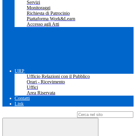
Servizi
Monitoraggi
Richiesta di Patrocinio
Piattaforma Work&Learn
Accesso agli Atti
URP
Ufficio Relazioni con il Pubblico
Orari - Ricevimento
Uffici
Area Riservata
Contatti
Link
Campo di ricerca per le pagine del sito