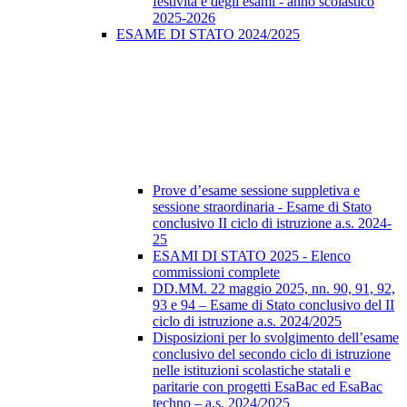
festività e degli esami - anno scolastico
2025-2026
ESAME DI STATO 2024/2025
Prove d’esame sessione suppletiva e
sessione straordinaria - Esame di Stato
conclusivo II ciclo di istruzione a.s. 2024-
25
ESAMI DI STATO 2025 - Elenco
commissioni complete
DD.MM. 22 maggio 2025, nn. 90, 91, 92,
93 e 94 – Esame di Stato conclusivo del II
ciclo di istruzione a.s. 2024/2025
Disposizioni per lo svolgimento dell’esame
conclusivo del secondo ciclo di istruzione
nelle istituzioni scolastiche statali e
paritarie con progetti EsaBac ed EsaBac
techno – a.s. 2024/2025