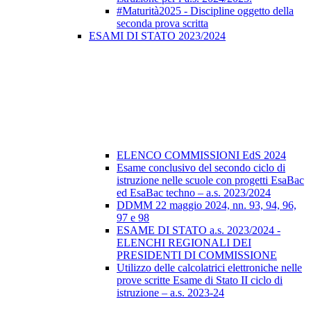
#Maturità2025 - Discipline oggetto della
seconda prova scritta
ESAMI DI STATO 2023/2024
ELENCO COMMISSIONI EdS 2024
Esame conclusivo del secondo ciclo di
istruzione nelle scuole con progetti EsaBac
ed EsaBac techno – a.s. 2023/2024
DDMM 22 maggio 2024, nn. 93, 94, 96,
97 e 98
ESAME DI STATO a.s. 2023/2024 -
ELENCHI REGIONALI DEI
PRESIDENTI DI COMMISSIONE
Utilizzo delle calcolatrici elettroniche nelle
prove scritte Esame di Stato II ciclo di
istruzione – a.s. 2023-24