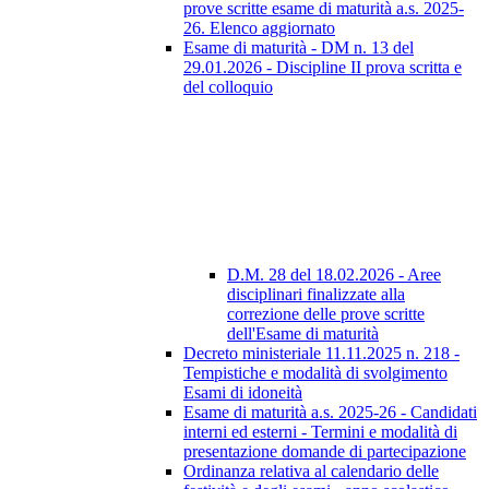
prove scritte esame di maturità a.s. 2025-
26. Elenco aggiornato
Esame di maturità - DM n. 13 del
29.01.2026 - Discipline II prova scritta e
del colloquio
D.M. 28 del 18.02.2026 - Aree
disciplinari finalizzate alla
correzione delle prove scritte
dell'Esame di maturità
Decreto ministeriale 11.11.2025 n. 218 -
Tempistiche e modalità di svolgimento
Esami di idoneità
Esame di maturità a.s. 2025-26 - Candidati
interni ed esterni - Termini e modalità di
presentazione domande di partecipazione
Ordinanza relativa al calendario delle