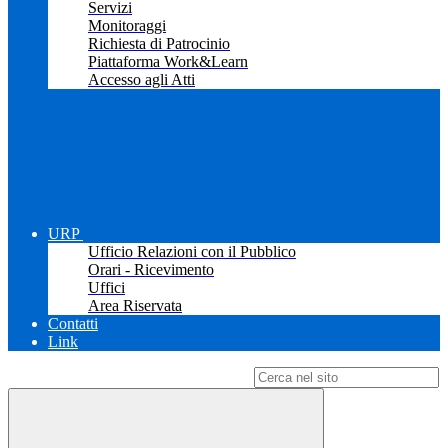
Servizi
Monitoraggi
Richiesta di Patrocinio
Piattaforma Work&Learn
Accesso agli Atti
URP
Ufficio Relazioni con il Pubblico
Orari - Ricevimento
Uffici
Area Riservata
Contatti
Link
Campo di ricerca per le pagine del sito