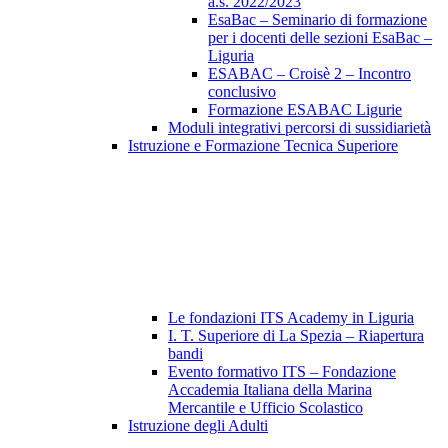
a.s. 2022/2023
EsaBac – Seminario di formazione
per i docenti delle sezioni EsaBac –
Liguria
ESABAC – Croisè 2 – Incontro
conclusivo
Formazione ESABAC Ligurie
Moduli integrativi percorsi di sussidiarietà
Istruzione e Formazione Tecnica Superiore
Le fondazioni ITS Academy in Liguria
I. T. Superiore di La Spezia – Riapertura
bandi
Evento formativo ITS – Fondazione
Accademia Italiana della Marina
Mercantile e Ufficio Scolastico
Istruzione degli Adulti