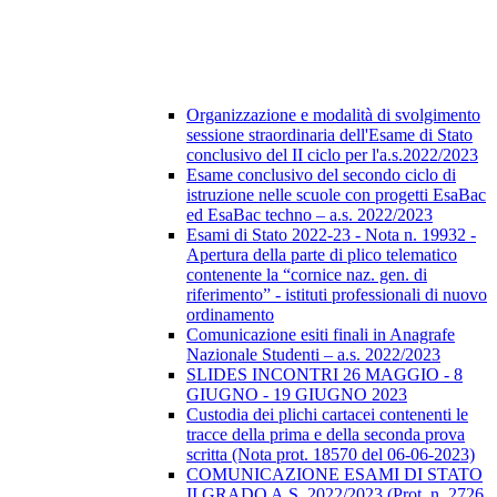
Organizzazione e modalità di svolgimento
sessione straordinaria dell'Esame di Stato
conclusivo del II ciclo per l'a.s.2022/2023
Esame conclusivo del secondo ciclo di
istruzione nelle scuole con progetti EsaBac
ed EsaBac techno – a.s. 2022/2023
Esami di Stato 2022-23 - Nota n. 19932 -
Apertura della parte di plico telematico
contenente la “cornice naz. gen. di
riferimento” - istituti professionali di nuovo
ordinamento
Comunicazione esiti finali in Anagrafe
Nazionale Studenti – a.s. 2022/2023
SLIDES INCONTRI 26 MAGGIO - 8
GIUGNO - 19 GIUGNO 2023
Custodia dei plichi cartacei contenenti le
tracce della prima e della seconda prova
scritta (Nota prot. 18570 del 06-06-2023)
COMUNICAZIONE ESAMI DI STATO
II GRADO A.S. 2022/2023 (Prot. n. 2726