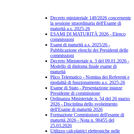
Decreto ministeriale 149/2026 concernente
la sessione straordinaria dell'Esame di
maturità a.s. 2025-26
ESAMI DI MATURITÀ 2026 - Elenco
commissioni
Esami di maturità a.s. 2025/26 -
Pubblicazione elenchi dei Presidenti delle
commissioni
Decreto Ministeriale n. 3 del 09.01.2026 -
Modello di diploma finale esame di
maturità
Plico Telematico - Nomina dei Referenti e
modalità di funzionamento a.s. 2025-26
Esame di Stato - Presentazione istanze
Presidente di commissione
Ordinanza Ministeriale n. 54 del 26 marzo
2026 - Disciplina dello svolgimento
dell'Esame di maturità 2026
Formazione Commissioni dell'esame di
maturità 2026 - Nota n. 90455 del
25.03.2026
Utilizzo calcolatrici elettroniche nelle