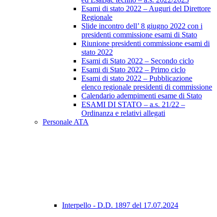
Esami di stato 2022 – Auguri del Direttore
Regionale
Slide incontro dell’ 8 giugno 2022 con i
presidenti commissione esami di Stato
Riunione presidenti commissione esami di
stato 2022
Esami di Stato 2022 – Secondo ciclo
Esami di Stato 2022 – Primo ciclo
Esami di stato 2022 – Pubblicazione
elenco regionale presidenti di commissione
Calendario adempimenti esame di Stato
ESAMI DI STATO – a.s. 21/22 –
Ordinanza e relativi allegati
Personale ATA
Interpello - D.D. 1897 del 17.07.2024