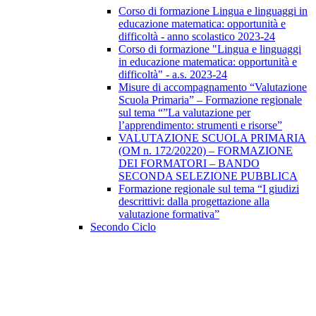
Corso di formazione Lingua e linguaggi in
educazione matematica: opportunità e
difficoltà - anno scolastico 2023-24
Corso di formazione "Lingua e linguaggi
in educazione matematica: opportunità e
difficoltà" - a.s. 2023-24
Misure di accompagnamento “Valutazione
Scuola Primaria” – Formazione regionale
sul tema “”La valutazione per
l’apprendimento: strumenti e risorse”
VALUTAZIONE SCUOLA PRIMARIA
(OM n. 172/20220) – FORMAZIONE
DEI FORMATORI – BANDO
SECONDA SELEZIONE PUBBLICA
Formazione regionale sul tema “I giudizi
descrittivi: dalla progettazione alla
valutazione formativa”
Secondo Ciclo