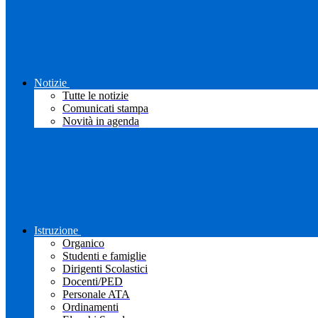
Notizie
Tutte le notizie
Comunicati stampa
Novità in agenda
Istruzione
Organico
Studenti e famiglie
Dirigenti Scolastici
Docenti/PED
Personale ATA
Ordinamenti