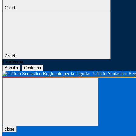
Chiudi
Chiudi
Conferma
Annulla
Conferma
Ufficio Scolastico Reg
close