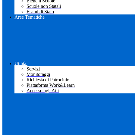
Elenchi Scuole
Scuole non Statali
Esami di Stato
Aree Tematiche
Utilità
Servizi
Monitoraggi
Richiesta di Patrocinio
Piattaforma Work&Learn
Accesso agli Atti