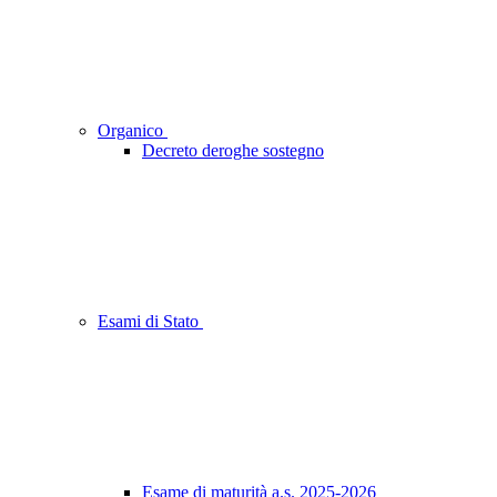
Organico
Decreto deroghe sostegno
Esami di Stato
Esame di maturità a.s. 2025-2026