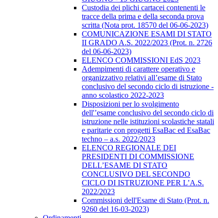
Custodia dei plichi cartacei contenenti le
tracce della prima e della seconda prova
scritta (Nota prot. 18570 del 06-06-2023)
COMUNICAZIONE ESAMI DI STATO
II GRADO A.S. 2022/2023 (Prot. n. 2726
del 06-06-2023)
ELENCO COMMISSIONI EdS 2023
Adempimenti di carattere operativo e
organizzativo relativi all’esame di Stato
conclusivo del secondo ciclo di istruzione -
anno scolastico 2022-2023
Disposizioni per lo svolgimento
dell'’esame conclusivo del secondo ciclo di
istruzione nelle istituzioni scolastiche statali
e paritarie con progetti EsaBac ed EsaBac
techno – a.s. 2022/2023
ELENCO REGIONALE DEI
PRESIDENTI DI COMMISSIONE
DELL’ESAME DI STATO
CONCLUSIVO DEL SECONDO
CICLO DI ISTRUZIONE PER L’A.S.
2022/2023
Commissioni dell'Esame di Stato (Prot. n.
9260 del 16-03-2023)
Ordinamenti