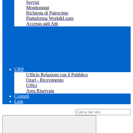
Servizi
Monitoraggi
Richiesta di Patrocinio
Piattaforma Work&Learn
Accesso agli Atti
URP
Ufficio Relazioni con il Pubblico
Orari - Ricevimento
Uffici
Area Riservata
Contatti
Link
Campo di ricerca per le pagine del sito