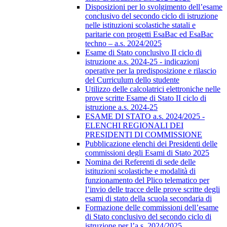
Disposizioni per lo svolgimento dell’esame
conclusivo del secondo ciclo di istruzione
nelle istituzioni scolastiche statali e
paritarie con progetti EsaBac ed EsaBac
techno – a.s. 2024/2025
Esame di Stato conclusivo II ciclo di
istruzione a.s. 2024-25 - indicazioni
operative per la predisposizione e rilascio
del Curriculum dello studente
Utilizzo delle calcolatrici elettroniche nelle
prove scritte Esame di Stato II ciclo di
istruzione a.s. 2024-25
ESAME DI STATO a.s. 2024/2025 -
ELENCHI REGIONALI DEI
PRESIDENTI DI COMMISSIONE
Pubblicazione elenchi dei Presidenti delle
commissioni degli Esami di Stato 2025
Nomina dei Referenti di sede delle
istituzioni scolastiche e modalità di
funzionamento del Plico telematico per
l’invio delle tracce delle prove scritte degli
esami di stato della scuola secondaria di
Formazione delle commissioni dell’esame
di Stato conclusivo del secondo ciclo di
istruzione per l’a.s. 2024/2025