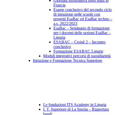
Giornata informativa sugli studi in
Francia
Esame conclusivo del secondo ciclo
di istruzione nelle scuole con
progetti EsaBac ed EsaBac techno –
a.s. 2022/2023
EsaBac – Seminario di formazione
per i docenti delle sezioni EsaBac –
Liguria
ESABAC – Croisè 2 – Incontro
conclusivo
Formazione ESABAC Ligurie
Moduli integrativi percorsi di sussidiarietà
Istruzione e Formazione Tecnica Superiore
Le fondazioni ITS Academy in Liguria
I. T. Superiore di La Spezia – Riapertura
bandi