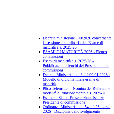
Decreto ministeriale 149/2026 concernente
la sessione straordinaria dell'Esame di
maturità a.s. 2025-26
ESAMI DI MATURITÀ 2026 - Elenco
commissioni
Esami di maturità a.s. 2025/26 -
Pubblicazione elenchi dei Presidenti delle
commissioni
Decreto Ministeriale n. 3 del 09.01.2026 -
Modello di diploma finale esame di
maturità
Plico Telematico - Nomina dei Referenti e
modalità di funzionamento a.s. 2025-26
Esame di Stato - Presentazione istanze
Presidente di commissione
Ordinanza Ministeriale n. 54 del 26 marzo
2026 - Disciplina dello svolgimento