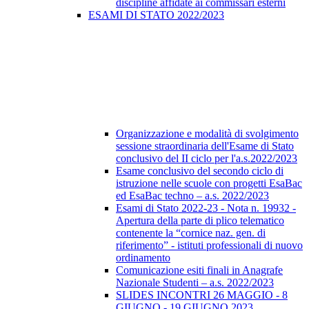
discipline affidate ai commissari esterni
ESAMI DI STATO 2022/2023
Organizzazione e modalità di svolgimento
sessione straordinaria dell'Esame di Stato
conclusivo del II ciclo per l'a.s.2022/2023
Esame conclusivo del secondo ciclo di
istruzione nelle scuole con progetti EsaBac
ed EsaBac techno – a.s. 2022/2023
Esami di Stato 2022-23 - Nota n. 19932 -
Apertura della parte di plico telematico
contenente la “cornice naz. gen. di
riferimento” - istituti professionali di nuovo
ordinamento
Comunicazione esiti finali in Anagrafe
Nazionale Studenti – a.s. 2022/2023
SLIDES INCONTRI 26 MAGGIO - 8
GIUGNO - 19 GIUGNO 2023