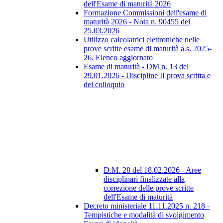
dell'Esame di maturità 2026
Formazione Commissioni dell'esame di
maturità 2026 - Nota n. 90455 del
25.03.2026
Utilizzo calcolatrici elettroniche nelle
prove scritte esame di maturità a.s. 2025-
26. Elenco aggiornato
Esame di maturità - DM n. 13 del
29.01.2026 - Discipline II prova scritta e
del colloquio
D.M. 28 del 18.02.2026 - Aree
disciplinari finalizzate alla
correzione delle prove scritte
dell'Esame di maturità
Decreto ministeriale 11.11.2025 n. 218 -
Tempistiche e modalità di svolgimento