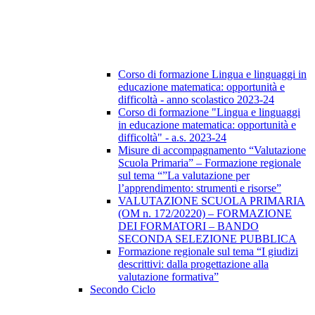
Corso di formazione Lingua e linguaggi in
educazione matematica: opportunità e
difficoltà - anno scolastico 2023-24
Corso di formazione "Lingua e linguaggi
in educazione matematica: opportunità e
difficoltà" - a.s. 2023-24
Misure di accompagnamento “Valutazione
Scuola Primaria” – Formazione regionale
sul tema “”La valutazione per
l’apprendimento: strumenti e risorse”
VALUTAZIONE SCUOLA PRIMARIA
(OM n. 172/20220) – FORMAZIONE
DEI FORMATORI – BANDO
SECONDA SELEZIONE PUBBLICA
Formazione regionale sul tema “I giudizi
descrittivi: dalla progettazione alla
valutazione formativa”
Secondo Ciclo