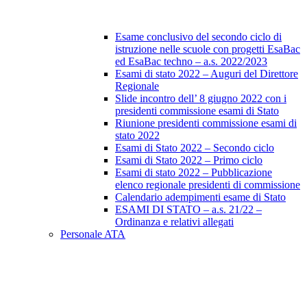
Esame conclusivo del secondo ciclo di
istruzione nelle scuole con progetti EsaBac
ed EsaBac techno – a.s. 2022/2023
Esami di stato 2022 – Auguri del Direttore
Regionale
Slide incontro dell’ 8 giugno 2022 con i
presidenti commissione esami di Stato
Riunione presidenti commissione esami di
stato 2022
Esami di Stato 2022 – Secondo ciclo
Esami di Stato 2022 – Primo ciclo
Esami di stato 2022 – Pubblicazione
elenco regionale presidenti di commissione
Calendario adempimenti esame di Stato
ESAMI DI STATO – a.s. 21/22 –
Ordinanza e relativi allegati
Personale ATA