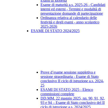
Esami di idoneità
Esame di maturità a.s. 2025-26 - Candidati
interni ed esterni - Termini e modalità di
presentazione domande di partecipazione
Ordinanza relativa al calendario delle
festività e degli esami - anno scolastico
2025-2026
ESAME DI STATO 2024/2025
Prove d’esame sessione suppletiva e
sessione straordinaria - Esame di Stato
conclusivo II ciclo di istruzione a.s. 2024-
25
ESAMI DI STATO 2025 - Elenco
commissioni complete
DD.MM. 22 maggio 2025, nn. 90, 91, 92,
93 e 94 – Esame di Stato conclusivo del II
ciclo di istruzione a.s. 2024/2025