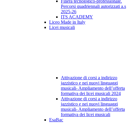
Filiera tecnologico-professionale.
Percorsi quadriennali autorizzati a.s
2025-26
ITS ACADEMY
Liceo Made in Italy
Licei musicali
Attivazione di corsi a indirizzo
jazzistico e nei nuovi linguaggi
musicali- Ampliamento dell’offerta
formativa dei licei musicali 2024
Attivazione di corsi a indirizzo
jazzistico e nei nuovi linguaggi
musicali- Ampliamento dell’offerta
formativa dei licei musicali
EsaBac