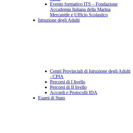
Evento formativo ITS – Fondazione
Accademia Italiana della Marina
Mercantile e Ufficio Scolastico
Istruzione degli Adulti
Centri Provinciali di Istruzione degli Adulti
- CPIA
Percorsi di I livello
Percorsi di II livello
Accordi e Protocolli IDA
Esami di Stato