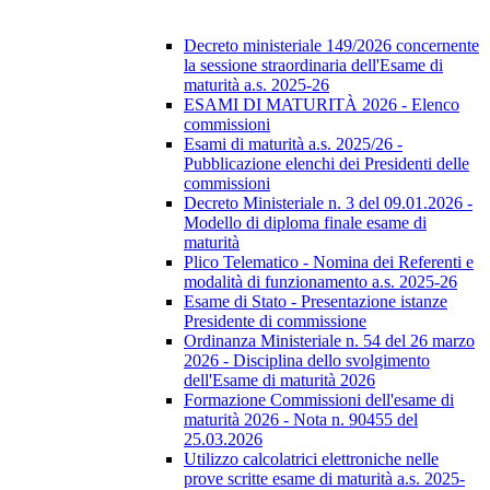
Decreto ministeriale 149/2026 concernente
la sessione straordinaria dell'Esame di
maturità a.s. 2025-26
ESAMI DI MATURITÀ 2026 - Elenco
commissioni
Esami di maturità a.s. 2025/26 -
Pubblicazione elenchi dei Presidenti delle
commissioni
Decreto Ministeriale n. 3 del 09.01.2026 -
Modello di diploma finale esame di
maturità
Plico Telematico - Nomina dei Referenti e
modalità di funzionamento a.s. 2025-26
Esame di Stato - Presentazione istanze
Presidente di commissione
Ordinanza Ministeriale n. 54 del 26 marzo
2026 - Disciplina dello svolgimento
dell'Esame di maturità 2026
Formazione Commissioni dell'esame di
maturità 2026 - Nota n. 90455 del
25.03.2026
Utilizzo calcolatrici elettroniche nelle
prove scritte esame di maturità a.s. 2025-