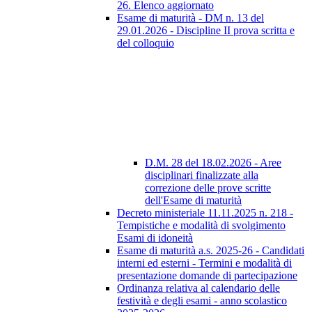
26. Elenco aggiornato
Esame di maturità - DM n. 13 del
29.01.2026 - Discipline II prova scritta e
del colloquio
D.M. 28 del 18.02.2026 - Aree
disciplinari finalizzate alla
correzione delle prove scritte
dell'Esame di maturità
Decreto ministeriale 11.11.2025 n. 218 -
Tempistiche e modalità di svolgimento
Esami di idoneità
Esame di maturità a.s. 2025-26 - Candidati
interni ed esterni - Termini e modalità di
presentazione domande di partecipazione
Ordinanza relativa al calendario delle
festività e degli esami - anno scolastico