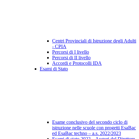
Centri Provinciali di Istruzione degli Adulti
- CPIA
Percorsi di I livello
Percorsi di II livello
Accordi e Protocolli IDA
Esami di Stato
Esame conclusivo del secondo ciclo di
istruzione nelle scuole con progetti EsaBac
ed EsaBac techno – a.s. 2022/2023
Esami di stato 2022 – Auguri del Direttore