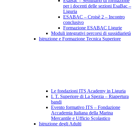
EsaBac – Seminario di formazione
per i docenti delle sezioni EsaBac –
Liguria
ESABAC – Croisè 2 – Incontro
conclusivo
Formazione ESABAC Ligurie
Moduli integrativi percorsi di sussidiarietà
Istruzione e Formazione Tecnica Superiore
Le fondazioni ITS Academy in Liguria
I. T. Superiore di La Spezia – Riapertura
bandi
Evento formativo ITS – Fondazione
Accademia Italiana della Marina
Mercantile e Ufficio Scolastico
Istruzione degli Adulti