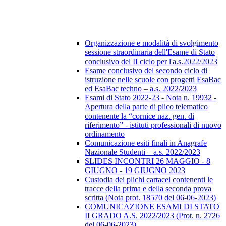
Organizzazione e modalità di svolgimento
sessione straordinaria dell'Esame di Stato
conclusivo del II ciclo per l'a.s.2022/2023
Esame conclusivo del secondo ciclo di
istruzione nelle scuole con progetti EsaBac
ed EsaBac techno – a.s. 2022/2023
Esami di Stato 2022-23 - Nota n. 19932 -
Apertura della parte di plico telematico
contenente la “cornice naz. gen. di
riferimento” - istituti professionali di nuovo
ordinamento
Comunicazione esiti finali in Anagrafe
Nazionale Studenti – a.s. 2022/2023
SLIDES INCONTRI 26 MAGGIO - 8
GIUGNO - 19 GIUGNO 2023
Custodia dei plichi cartacei contenenti le
tracce della prima e della seconda prova
scritta (Nota prot. 18570 del 06-06-2023)
COMUNICAZIONE ESAMI DI STATO
II GRADO A.S. 2022/2023 (Prot. n. 2726
del 06-06-2023)