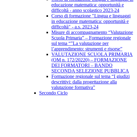
educazione matematica: opportunità e
difficoltà - anno scolastico 2023-24
Corso di formazione "Lingua e linguaggi
in educazione matematica: opportunità e
difficoltà" - a.s. 2023-24
Misure di accompagnamento “Valutazione
Scuola Primaria” – Formazione regionale
sul tema “”La valutazione per
l’apprendimento: strumenti e risorse”
VALUTAZIONE SCUOLA PRIMARIA
(OM n. 172/20220) – FORMAZIONE
DEI FORMATORI – BANDO
SECONDA SELEZIONE PUBBLICA
Formazione regionale sul tema “I giudizi
descrittivi: dalla progettazione alla
valutazione formativa”
Secondo Ciclo