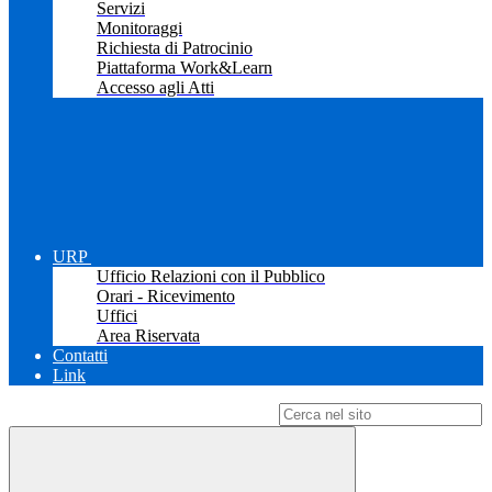
Servizi
Monitoraggi
Richiesta di Patrocinio
Piattaforma Work&Learn
Accesso agli Atti
URP
Ufficio Relazioni con il Pubblico
Orari - Ricevimento
Uffici
Area Riservata
Contatti
Link
Campo di ricerca per le pagine del sito