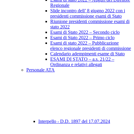
Regionale
Slide incontro dell’ 8 giugno 2022 con i
presidenti commissione esami di Stato
Riunione presidenti commissione esami di
stato 2022
Esami di Stato 2022 – Secondo ciclo
Esami di Stato 2022 – Primo ciclo
Esami di stato 2022 – Pubblicazione
elenco regionale presidenti di commissione
Calendario adempimenti esame di Stato
ESAMI DI STATO – a.s. 21/22 –
Ordinanza e relativi allegati
Personale ATA
Interpello - D.D. 1897 del 17.07.2024