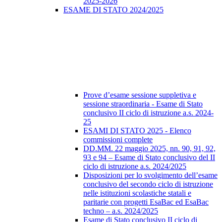
2025-2026
ESAME DI STATO 2024/2025
Prove d’esame sessione suppletiva e
sessione straordinaria - Esame di Stato
conclusivo II ciclo di istruzione a.s. 2024-
25
ESAMI DI STATO 2025 - Elenco
commissioni complete
DD.MM. 22 maggio 2025, nn. 90, 91, 92,
93 e 94 – Esame di Stato conclusivo del II
ciclo di istruzione a.s. 2024/2025
Disposizioni per lo svolgimento dell’esame
conclusivo del secondo ciclo di istruzione
nelle istituzioni scolastiche statali e
paritarie con progetti EsaBac ed EsaBac
techno – a.s. 2024/2025
Esame di Stato conclusivo II ciclo di