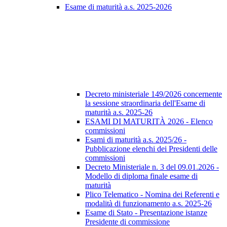
Esame di maturità a.s. 2025-2026
Decreto ministeriale 149/2026 concernente
la sessione straordinaria dell'Esame di
maturità a.s. 2025-26
ESAMI DI MATURITÀ 2026 - Elenco
commissioni
Esami di maturità a.s. 2025/26 -
Pubblicazione elenchi dei Presidenti delle
commissioni
Decreto Ministeriale n. 3 del 09.01.2026 -
Modello di diploma finale esame di
maturità
Plico Telematico - Nomina dei Referenti e
modalità di funzionamento a.s. 2025-26
Esame di Stato - Presentazione istanze
Presidente di commissione