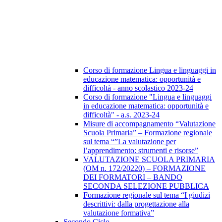
Corso di formazione Lingua e linguaggi in
educazione matematica: opportunità e
difficoltà - anno scolastico 2023-24
Corso di formazione "Lingua e linguaggi
in educazione matematica: opportunità e
difficoltà" - a.s. 2023-24
Misure di accompagnamento “Valutazione
Scuola Primaria” – Formazione regionale
sul tema “”La valutazione per
l’apprendimento: strumenti e risorse”
VALUTAZIONE SCUOLA PRIMARIA
(OM n. 172/20220) – FORMAZIONE
DEI FORMATORI – BANDO
SECONDA SELEZIONE PUBBLICA
Formazione regionale sul tema “I giudizi
descrittivi: dalla progettazione alla
valutazione formativa”
Secondo Ciclo