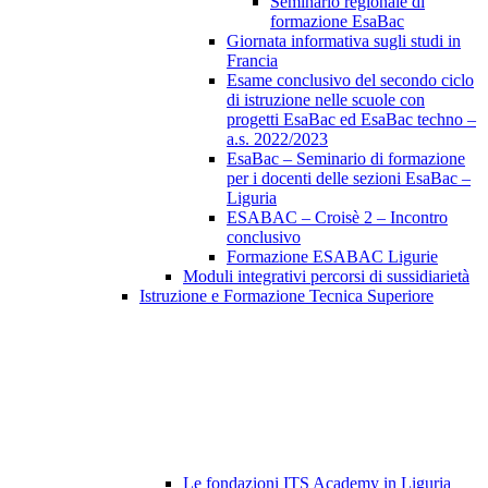
Seminario regionale di
formazione EsaBac
Giornata informativa sugli studi in
Francia
Esame conclusivo del secondo ciclo
di istruzione nelle scuole con
progetti EsaBac ed EsaBac techno –
a.s. 2022/2023
EsaBac – Seminario di formazione
per i docenti delle sezioni EsaBac –
Liguria
ESABAC – Croisè 2 – Incontro
conclusivo
Formazione ESABAC Ligurie
Moduli integrativi percorsi di sussidiarietà
Istruzione e Formazione Tecnica Superiore
Le fondazioni ITS Academy in Liguria