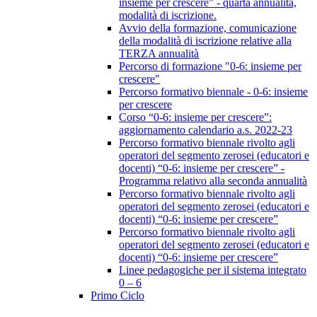
insieme per crescere" - quarta annualità,
modalità di iscrizione.
Avvio della formazione, comunicazione
della modalità di iscrizione relative alla
TERZA annualità
Percorso di formazione "0-6: insieme per
crescere"
Percorso formativo biennale - 0-6: insieme
per crescere
Corso “0-6: insieme per crescere”:
aggiornamento calendario a.s. 2022-23
Percorso formativo biennale rivolto agli
operatori del segmento zerosei (educatori e
docenti) “0-6: insieme per crescere” -
Programma relativo alla seconda annualità
Percorso formativo biennale rivolto agli
operatori del segmento zerosei (educatori e
docenti) “0-6: insieme per crescere”
Percorso formativo biennale rivolto agli
operatori del segmento zerosei (educatori e
docenti) “0-6: insieme per crescere”
Linee pedagogiche per il sistema integrato
0 – 6
Primo Ciclo