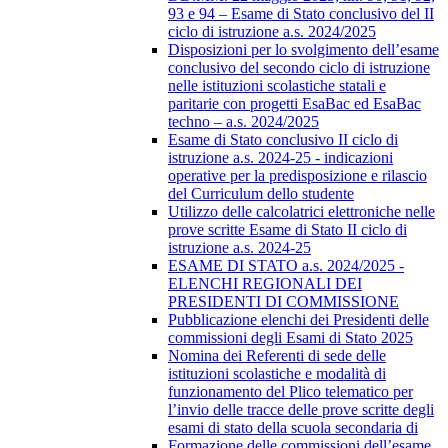
93 e 94 – Esame di Stato conclusivo del II
ciclo di istruzione a.s. 2024/2025
Disposizioni per lo svolgimento dell’esame
conclusivo del secondo ciclo di istruzione
nelle istituzioni scolastiche statali e
paritarie con progetti EsaBac ed EsaBac
techno – a.s. 2024/2025
Esame di Stato conclusivo II ciclo di
istruzione a.s. 2024-25 - indicazioni
operative per la predisposizione e rilascio
del Curriculum dello studente
Utilizzo delle calcolatrici elettroniche nelle
prove scritte Esame di Stato II ciclo di
istruzione a.s. 2024-25
ESAME DI STATO a.s. 2024/2025 -
ELENCHI REGIONALI DEI
PRESIDENTI DI COMMISSIONE
Pubblicazione elenchi dei Presidenti delle
commissioni degli Esami di Stato 2025
Nomina dei Referenti di sede delle
istituzioni scolastiche e modalità di
funzionamento del Plico telematico per
l’invio delle tracce delle prove scritte degli
esami di stato della scuola secondaria di
Formazione delle commissioni dell’esame