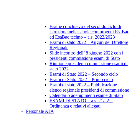
Esame conclusivo del secondo ciclo di
istruzione nelle scuole con progetti EsaBac
ed EsaBac techno – a.s. 2022/2023
Esami di stato 2022 – Auguri del Direttore
Regionale
Slide incontro dell’ 8 giugno 2022 con i
presidenti commissione esami di Stato
Riunione presidenti commissione esami di
stato 2022
Esami di Stato 2022 – Secondo ciclo
Esami di Stato 2022 – Primo ciclo
Esami di stato 2022 – Pubblicazione
elenco regionale presidenti di commissione
Calendario adempimenti esame di Stato
ESAMI DI STATO – a.s. 21/22 –
Ordinanza e relativi allegati
Personale ATA