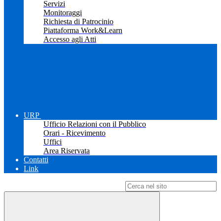
Servizi
Monitoraggi
Richiesta di Patrocinio
Piattaforma Work&Learn
Accesso agli Atti
URP
Ufficio Relazioni con il Pubblico
Orari - Ricevimento
Uffici
Area Riservata
Contatti
Link
Campo di ricerca per le pagine del sito