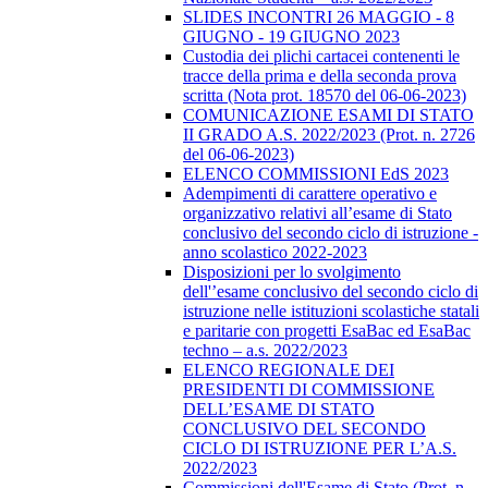
SLIDES INCONTRI 26 MAGGIO - 8
GIUGNO - 19 GIUGNO 2023
Custodia dei plichi cartacei contenenti le
tracce della prima e della seconda prova
scritta (Nota prot. 18570 del 06-06-2023)
COMUNICAZIONE ESAMI DI STATO
II GRADO A.S. 2022/2023 (Prot. n. 2726
del 06-06-2023)
ELENCO COMMISSIONI EdS 2023
Adempimenti di carattere operativo e
organizzativo relativi all’esame di Stato
conclusivo del secondo ciclo di istruzione -
anno scolastico 2022-2023
Disposizioni per lo svolgimento
dell'’esame conclusivo del secondo ciclo di
istruzione nelle istituzioni scolastiche statali
e paritarie con progetti EsaBac ed EsaBac
techno – a.s. 2022/2023
ELENCO REGIONALE DEI
PRESIDENTI DI COMMISSIONE
DELL’ESAME DI STATO
CONCLUSIVO DEL SECONDO
CICLO DI ISTRUZIONE PER L’A.S.
2022/2023
Commissioni dell'Esame di Stato (Prot. n.