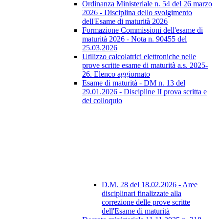
Ordinanza Ministeriale n. 54 del 26 marzo
2026 - Disciplina dello svolgimento
dell'Esame di maturità 2026
Formazione Commissioni dell'esame di
maturità 2026 - Nota n. 90455 del
25.03.2026
Utilizzo calcolatrici elettroniche nelle
prove scritte esame di maturità a.s. 2025-
26. Elenco aggiornato
Esame di maturità - DM n. 13 del
29.01.2026 - Discipline II prova scritta e
del colloquio
D.M. 28 del 18.02.2026 - Aree
disciplinari finalizzate alla
correzione delle prove scritte
dell'Esame di maturità