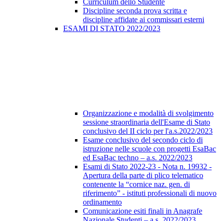
Curriculum dello Studente
Discipline seconda prova scritta e
discipline affidate ai commissari esterni
ESAMI DI STATO 2022/2023
Organizzazione e modalità di svolgimento
sessione straordinaria dell'Esame di Stato
conclusivo del II ciclo per l'a.s.2022/2023
Esame conclusivo del secondo ciclo di
istruzione nelle scuole con progetti EsaBac
ed EsaBac techno – a.s. 2022/2023
Esami di Stato 2022-23 - Nota n. 19932 -
Apertura della parte di plico telematico
contenente la “cornice naz. gen. di
riferimento” - istituti professionali di nuovo
ordinamento
Comunicazione esiti finali in Anagrafe
Nazionale Studenti – a.s. 2022/2023