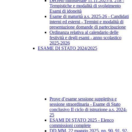
Decreto ministeriale 11.11.2025 n. 218 -
Tempistiche e modalità di svolgimento
Esami di idoneità
Esame di maturità a.s. 2025-26 - Candidati
interni ed esterni - Termini e modalità di
presentazione domande di partecipazione
Ordinanza relativa al calendario delle
festività e degli esami - anno scolastico
2025-2026
ESAME DI STATO 2024/2025
Prove d’esame sessione suppletiva e
sessione straordinaria - Esame di Stato
conclusivo II ciclo di istruzione a.s. 2024-
25
ESAMI DI STATO 2025 - Elenco
commissioni complete
DD.MM. 22 maggio 2025, nn. 90, 91, 92,