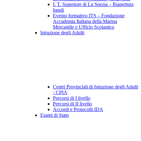
I. T. Superiore di La Spezia – Riapertura
bandi
Evento formativo ITS – Fondazione
Accademia Italiana della Marina
Mercantile e Ufficio Scolastico
Istruzione degli Adulti
Centri Provinciali di Istruzione degli Adulti
- CPIA
Percorsi di I livello
Percorsi di II livello
Accordi e Protocolli IDA
Esami di Stato