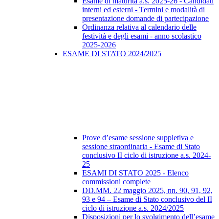
Esame di maturità a.s. 2025-26 - Candidati
interni ed esterni - Termini e modalità di
presentazione domande di partecipazione
Ordinanza relativa al calendario delle
festività e degli esami - anno scolastico
2025-2026
ESAME DI STATO 2024/2025
Prove d’esame sessione suppletiva e
sessione straordinaria - Esame di Stato
conclusivo II ciclo di istruzione a.s. 2024-
25
ESAMI DI STATO 2025 - Elenco
commissioni complete
DD.MM. 22 maggio 2025, nn. 90, 91, 92,
93 e 94 – Esame di Stato conclusivo del II
ciclo di istruzione a.s. 2024/2025
Disposizioni per lo svolgimento dell’esame