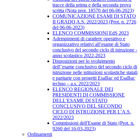
tracce della prima e della seconda prova
scritta (Nota prot. 18570 del 06-06-2023)
COMUNICAZIONE ESAMI DI STATO
II GRADO A.S. 2022/2023 (Prot. n. 2726
del 06-06-2023)
ELENCO COMMISSIONI EdS 2023
Adempimenti di carattere operativo e
organizzativo relativi all’esame di Stato
conclusivo del secondo ciclo di istruzione -
anno scolastico 2022-2023
Disposizioni per lo svolgimento
dell'’esame conclusivo del secondo ciclo di
istruzione nelle istituzioni scolastiche statali
e paritarie con progetti EsaBac ed EsaBac
techno – a.s. 2022/2023
ELENCO REGIONALE DEI
PRESIDENTI DI COMMISSIONE
DELL’ESAME DI STATO
CONCLUSIVO DEL SECONDO
CICLO DI ISTRUZIONE PER L’A.S.
2022/2023
Commissioni dell'Esame di Stato (Prot. n.
9260 del 16-03-2023)
Ordinamenti