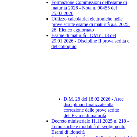
Formazione Commissioni dell'esame di
maturità 2026 - Nota n. 90455 del
25.03.2026
Utilizzo calcolatrici elettroniche nelle
prove scritte esame di maturità a.s. 2025-
26. Elenco aggiornato
Esame di maturità - DM n. 13 del
29.01.2026 - Discipline II prova scritta e
del colloquio
D.M. 28 del 18.02.2026 - Aree
disciplinari finalizzate alla
correzione delle prove scritte
dell'Esame di maturità
Decreto ministeriale 11.11.2025 n. 218 -
Tempistiche e modalità di svolgimento
Esami di idoneità