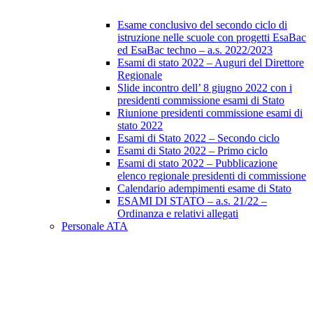
Esame conclusivo del secondo ciclo di
istruzione nelle scuole con progetti EsaBac
ed EsaBac techno – a.s. 2022/2023
Esami di stato 2022 – Auguri del Direttore
Regionale
Slide incontro dell’ 8 giugno 2022 con i
presidenti commissione esami di Stato
Riunione presidenti commissione esami di
stato 2022
Esami di Stato 2022 – Secondo ciclo
Esami di Stato 2022 – Primo ciclo
Esami di stato 2022 – Pubblicazione
elenco regionale presidenti di commissione
Calendario adempimenti esame di Stato
ESAMI DI STATO – a.s. 21/22 –
Ordinanza e relativi allegati
Personale ATA