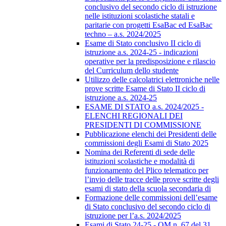
conclusivo del secondo ciclo di istruzione
nelle istituzioni scolastiche statali e
paritarie con progetti EsaBac ed EsaBac
techno – a.s. 2024/2025
Esame di Stato conclusivo II ciclo di
istruzione a.s. 2024-25 - indicazioni
operative per la predisposizione e rilascio
del Curriculum dello studente
Utilizzo delle calcolatrici elettroniche nelle
prove scritte Esame di Stato II ciclo di
istruzione a.s. 2024-25
ESAME DI STATO a.s. 2024/2025 -
ELENCHI REGIONALI DEI
PRESIDENTI DI COMMISSIONE
Pubblicazione elenchi dei Presidenti delle
commissioni degli Esami di Stato 2025
Nomina dei Referenti di sede delle
istituzioni scolastiche e modalità di
funzionamento del Plico telematico per
l’invio delle tracce delle prove scritte degli
esami di stato della scuola secondaria di
Formazione delle commissioni dell’esame
di Stato conclusivo del secondo ciclo di
istruzione per l’a.s. 2024/2025
Esami di Stato 24-25 - OM n. 67 del 31