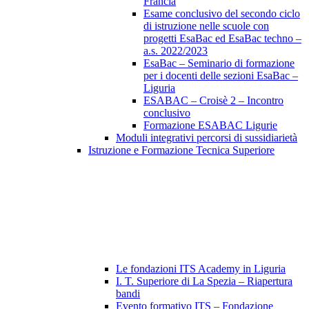
Francia
Esame conclusivo del secondo ciclo
di istruzione nelle scuole con
progetti EsaBac ed EsaBac techno –
a.s. 2022/2023
EsaBac – Seminario di formazione
per i docenti delle sezioni EsaBac –
Liguria
ESABAC – Croisè 2 – Incontro
conclusivo
Formazione ESABAC Ligurie
Moduli integrativi percorsi di sussidiarietà
Istruzione e Formazione Tecnica Superiore
Le fondazioni ITS Academy in Liguria
I. T. Superiore di La Spezia – Riapertura
bandi
Evento formativo ITS – Fondazione