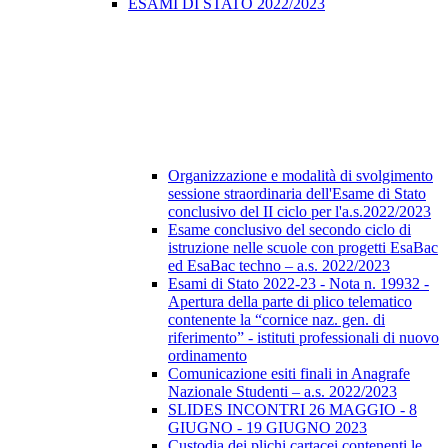
ESAMI DI STATO 2022/2023
Organizzazione e modalità di svolgimento
sessione straordinaria dell'Esame di Stato
conclusivo del II ciclo per l'a.s.2022/2023
Esame conclusivo del secondo ciclo di
istruzione nelle scuole con progetti EsaBac
ed EsaBac techno – a.s. 2022/2023
Esami di Stato 2022-23 - Nota n. 19932 -
Apertura della parte di plico telematico
contenente la “cornice naz. gen. di
riferimento” - istituti professionali di nuovo
ordinamento
Comunicazione esiti finali in Anagrafe
Nazionale Studenti – a.s. 2022/2023
SLIDES INCONTRI 26 MAGGIO - 8
GIUGNO - 19 GIUGNO 2023
Custodia dei plichi cartacei contenenti le