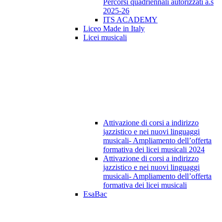
Percorsi quadriennali autorizzati a.s
2025-26
ITS ACADEMY
Liceo Made in Italy
Licei musicali
Attivazione di corsi a indirizzo
jazzistico e nei nuovi linguaggi
musicali- Ampliamento dell’offerta
formativa dei licei musicali 2024
Attivazione di corsi a indirizzo
jazzistico e nei nuovi linguaggi
musicali- Ampliamento dell’offerta
formativa dei licei musicali
EsaBac