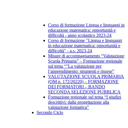
Corso di formazione Lingua e linguaggi in
educazione matematica: opportunità e
difficoltà - anno scolastico 2023-24
Corso di formazione "Lingua e linguaggi
in educazione matematica: opportunità e
difficoltà" - a.s. 2023-24
Misure di accompagnamento “Valutazione
Scuola Primaria” – Formazione regionale
sul tema “”La valutazione per
l’apprendimento: strumenti e risorse”
VALUTAZIONE SCUOLA PRIMARIA
(OM n. 172/20220) – FORMAZIONE
DEI FORMATORI – BANDO
SECONDA SELEZIONE PUBBLICA
Formazione regionale sul tema “I giudizi
descrittivi: dalla progettazione alla
valutazione formativa”
Secondo Ciclo