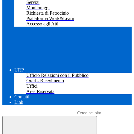
Servizi
Monitoraggi
Richiesta di Patrocinio
Piattaforma Work&Learn
Accesso agli Atti
URP
Ufficio Relazioni con il Pubblico
Orari - Ricevimento
Uffici
Area Riservata
Contatti
Link
Campo di ricerca per le pagine del sito