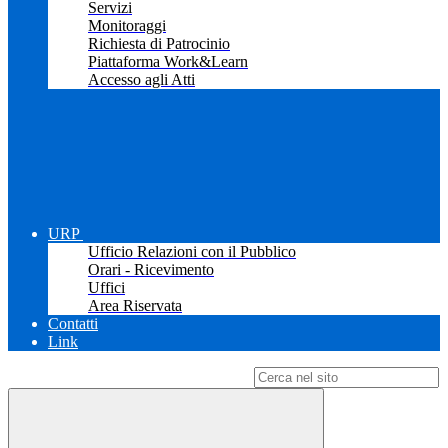
Servizi
Monitoraggi
Richiesta di Patrocinio
Piattaforma Work&Learn
Accesso agli Atti
URP
Ufficio Relazioni con il Pubblico
Orari - Ricevimento
Uffici
Area Riservata
Contatti
Link
Campo di ricerca per le pagine del sito