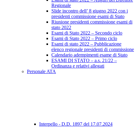
Regionale
Slide incontro dell’ 8 giugno 2022 con i
presidenti commissione esami di Stato
Riunione presidenti commissione esami di
stato 2022
Esami di Stato 2022 – Secondo ciclo
Esami di Stato 2022 – Primo ciclo
Esami di stato 2022 – Pubblicazione
elenco regionale presidenti di commissione
Calendario adempimenti esame di Stato
ESAMI DI STATO – a.s. 21/22 –
Ordinanza e relativi allegati
Personale ATA
Interpello - D.D. 1897 del 17.07.2024