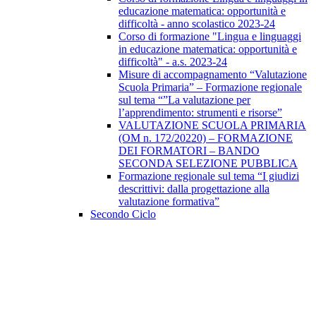
educazione matematica: opportunità e
difficoltà - anno scolastico 2023-24
Corso di formazione "Lingua e linguaggi
in educazione matematica: opportunità e
difficoltà" - a.s. 2023-24
Misure di accompagnamento “Valutazione
Scuola Primaria” – Formazione regionale
sul tema “”La valutazione per
l’apprendimento: strumenti e risorse”
VALUTAZIONE SCUOLA PRIMARIA
(OM n. 172/20220) – FORMAZIONE
DEI FORMATORI – BANDO
SECONDA SELEZIONE PUBBLICA
Formazione regionale sul tema “I giudizi
descrittivi: dalla progettazione alla
valutazione formativa”
Secondo Ciclo