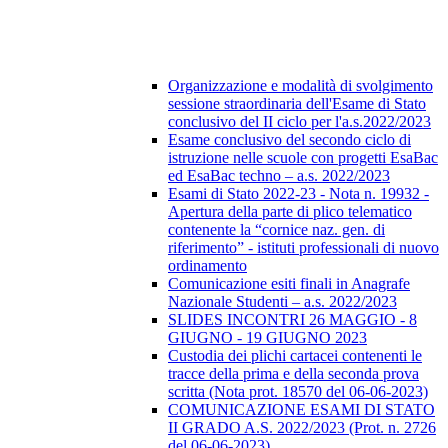
Organizzazione e modalità di svolgimento
sessione straordinaria dell'Esame di Stato
conclusivo del II ciclo per l'a.s.2022/2023
Esame conclusivo del secondo ciclo di
istruzione nelle scuole con progetti EsaBac
ed EsaBac techno – a.s. 2022/2023
Esami di Stato 2022-23 - Nota n. 19932 -
Apertura della parte di plico telematico
contenente la “cornice naz. gen. di
riferimento” - istituti professionali di nuovo
ordinamento
Comunicazione esiti finali in Anagrafe
Nazionale Studenti – a.s. 2022/2023
SLIDES INCONTRI 26 MAGGIO - 8
GIUGNO - 19 GIUGNO 2023
Custodia dei plichi cartacei contenenti le
tracce della prima e della seconda prova
scritta (Nota prot. 18570 del 06-06-2023)
COMUNICAZIONE ESAMI DI STATO
II GRADO A.S. 2022/2023 (Prot. n. 2726
del 06-06-2023)