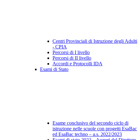
Centri Provinciali di Istruzione degli Adulti
- CPIA
Percorsi di I livello
Percorsi di II livello
Accordi e Protocolli IDA
Esami di Stato
Esame conclusivo del secondo ciclo di
istruzione nelle scuole con progetti EsaBac
ed EsaBac techno – a.s. 2022/2023
Esami di stato 2022 – Auguri del Direttore