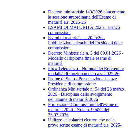
Decreto ministeriale 149/2026 concernente
la sessione straordinaria dell'Esame di
maturità a.s. 2025-26
ESAMI DI MATURITÀ 2026 - Elenco
commissioni
Esami di maturità a.s. 2025/26 -
Pubblicazione elenchi dei Presidenti delle
commissioni
Decreto Ministeriale n. 3 del 09.01.2026 -
Modello di diploma finale esame di
maturità
Plico Telematico - Nomina dei Referenti e
modalità di funzionamento a.s. 2025-26
Esame di Stato - Presentazione istanze
Presidente di commissione
Ordinanza Ministeriale n. 54 del 26 marzo
2026 - Disciplina dello svolgimento
dell'Esame di maturità 2026
Formazione Commissioni dell'esame di
maturità 2026 - Nota n. 90455 del
25.03.2026
Utilizzo calcolatrici elettroniche nelle
prove scritte esame di maturità a.s. 2025-