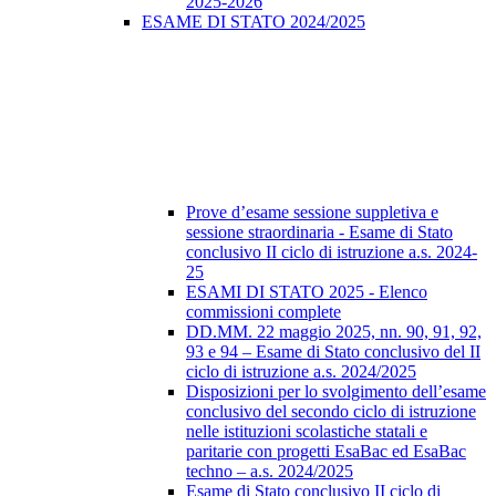
2025-2026
ESAME DI STATO 2024/2025
Prove d’esame sessione suppletiva e
sessione straordinaria - Esame di Stato
conclusivo II ciclo di istruzione a.s. 2024-
25
ESAMI DI STATO 2025 - Elenco
commissioni complete
DD.MM. 22 maggio 2025, nn. 90, 91, 92,
93 e 94 – Esame di Stato conclusivo del II
ciclo di istruzione a.s. 2024/2025
Disposizioni per lo svolgimento dell’esame
conclusivo del secondo ciclo di istruzione
nelle istituzioni scolastiche statali e
paritarie con progetti EsaBac ed EsaBac
techno – a.s. 2024/2025
Esame di Stato conclusivo II ciclo di