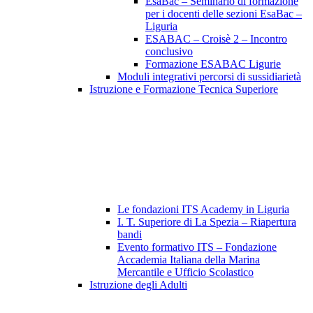
EsaBac – Seminario di formazione
per i docenti delle sezioni EsaBac –
Liguria
ESABAC – Croisè 2 – Incontro
conclusivo
Formazione ESABAC Ligurie
Moduli integrativi percorsi di sussidiarietà
Istruzione e Formazione Tecnica Superiore
Le fondazioni ITS Academy in Liguria
I. T. Superiore di La Spezia – Riapertura
bandi
Evento formativo ITS – Fondazione
Accademia Italiana della Marina
Mercantile e Ufficio Scolastico
Istruzione degli Adulti