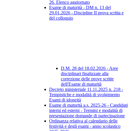
26. Elenco aggiornato
Esame di maturità - DM n. 13 del
29.01.2026 - Discipline II prova scritta e
del colloquio
D.M. 28 del 18.02.2026 - Aree
disciplinari finalizzate alla
correzione delle prove scritte
dell'Esame di maturità
Decreto ministeriale 11.11.2025 n. 218 -
Tempistiche e modalità di svolgimento
Esami di idoneità
Esame di maturità a.s. 2025-26 - Candidati
interni ed esterni - Termini e modalità di
presentazione domande di partecipazione
Ordinanza relativa al calendario delle
festività e degli esami - anno scolastico