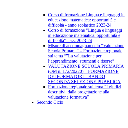
Corso di formazione Lingua e linguaggi in
educazione matematica: opportunità e
difficoltà - anno scolastico 2023-24
Corso di formazione "Lingua e linguaggi
in educazione matematica: opportunità e
difficoltà" - a.s. 2023-24
Misure di accompagnamento “Valutazione
Scuola Primaria” – Formazione regionale
sul tema “”La valutazione per
l’apprendimento: strumenti e risorse”
VALUTAZIONE SCUOLA PRIMARIA
(OM n. 172/20220) – FORMAZIONE
DEI FORMATORI – BANDO
SECONDA SELEZIONE PUBBLICA
Formazione regionale sul tema “I giudizi
descrittivi: dalla progettazione alla
valutazione formativa”
Secondo Ciclo