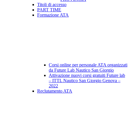
Titoli di accesso
PART TIME
Formazione ATA
Corsi online per personale ATA organizzati
da Future Lab Nautico San Giorgio
Attivazione nuovi corsi gratuiti Future lab
– ITTL Nautico San Giorgio Genova –
2022
Reclutamento ATA