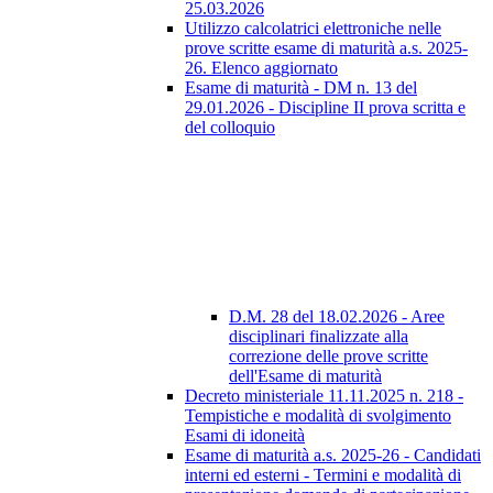
25.03.2026
Utilizzo calcolatrici elettroniche nelle
prove scritte esame di maturità a.s. 2025-
26. Elenco aggiornato
Esame di maturità - DM n. 13 del
29.01.2026 - Discipline II prova scritta e
del colloquio
D.M. 28 del 18.02.2026 - Aree
disciplinari finalizzate alla
correzione delle prove scritte
dell'Esame di maturità
Decreto ministeriale 11.11.2025 n. 218 -
Tempistiche e modalità di svolgimento
Esami di idoneità
Esame di maturità a.s. 2025-26 - Candidati
interni ed esterni - Termini e modalità di