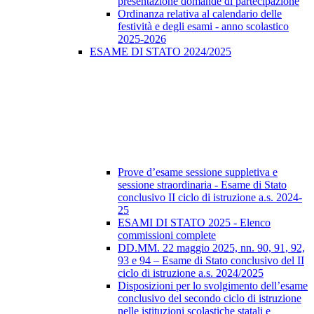
presentazione domande di partecipazione
Ordinanza relativa al calendario delle
festività e degli esami - anno scolastico
2025-2026
ESAME DI STATO 2024/2025
Prove d’esame sessione suppletiva e
sessione straordinaria - Esame di Stato
conclusivo II ciclo di istruzione a.s. 2024-
25
ESAMI DI STATO 2025 - Elenco
commissioni complete
DD.MM. 22 maggio 2025, nn. 90, 91, 92,
93 e 94 – Esame di Stato conclusivo del II
ciclo di istruzione a.s. 2024/2025
Disposizioni per lo svolgimento dell’esame
conclusivo del secondo ciclo di istruzione
nelle istituzioni scolastiche statali e