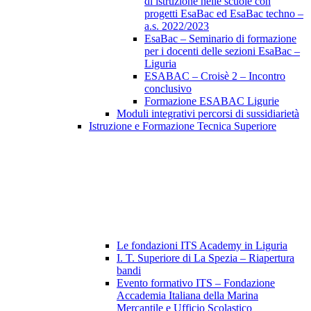
di istruzione nelle scuole con
progetti EsaBac ed EsaBac techno –
a.s. 2022/2023
EsaBac – Seminario di formazione
per i docenti delle sezioni EsaBac –
Liguria
ESABAC – Croisè 2 – Incontro
conclusivo
Formazione ESABAC Ligurie
Moduli integrativi percorsi di sussidiarietà
Istruzione e Formazione Tecnica Superiore
Le fondazioni ITS Academy in Liguria
I. T. Superiore di La Spezia – Riapertura
bandi
Evento formativo ITS – Fondazione
Accademia Italiana della Marina
Mercantile e Ufficio Scolastico