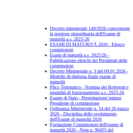
Decreto ministeriale 149/2026 concernente
la sessione straordinaria dell'Esame di
maturità a.s. 2025-26
ESAMI DI MATURITÀ 2026 - Elenco
commissioni
Esami di maturità a.s. 2025/26 -
Pubblicazione elenchi dei Presidenti delle
commissioni
Decreto Ministeriale n. 3 del 09.01.2026 -
Modello di diploma finale esame di
maturità
Plico Telematico - Nomina dei Referenti e
modalità di funzionamento a.s. 2025-26
Esame di Stato - Presentazione istanze
Presidente di commissione
Ordinanza Ministeriale n. 54 del 26 marzo
2026 - Disciplina dello svolgimento
dell'Esame di maturità 2026
Formazione Commissioni dell'esame di
maturità 2026 - Nota n. 90455 del