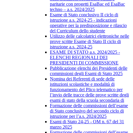
paritarie con progetti EsaBac ed EsaBac
techno – a.s. 2024/2025
Esame di Stato conclusivo II ciclo di
istruzione a.s. 2024-25 - indicazioni
operative per la predisposizione e rilascio
del Curriculum dello studente
Utilizzo delle calcolatrici elettroniche nelle
prove scritte Esame di Stato II ciclo di
istruzione a.s. 2024-25
ESAME DI STATO a.s. 2024/2025 -
ELENCHI REGIONALI DEI
PRESIDENTI DI COMMISSIONE
Pubblicazione elenchi dei Presidenti delle
commissioni degli Esami di Stato 2025
Nomina dei Referenti di sede delle
istituzioni scolastiche e modalità di
funzionamento del Plico telematico per
l’invio delle tracce delle prove scritte degli
esami di stato della scuola secondaria di
Formazione delle commissioni dell’esame
di Stato conclusivo del secondo ciclo di
istruzione per l’a.s. 2024/2025
Esami di Stato 24-25 - OM n. 67 del 31
marzo 2025
Formazione delle commissioni dell’esame