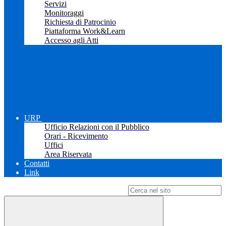
Servizi
Monitoraggi
Richiesta di Patrocinio
Piattaforma Work&Learn
Accesso agli Atti
URP
Ufficio Relazioni con il Pubblico
Orari - Ricevimento
Uffici
Area Riservata
Contatti
Link
Campo di ricerca per le pagine del sito