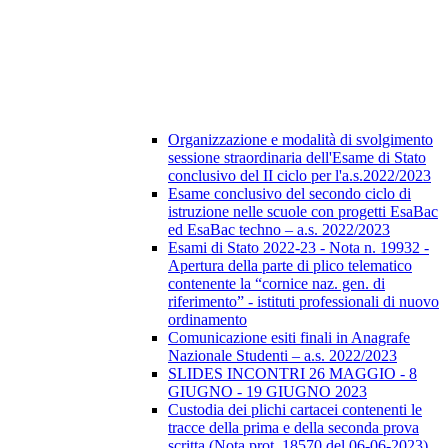
Organizzazione e modalità di svolgimento
sessione straordinaria dell'Esame di Stato
conclusivo del II ciclo per l'a.s.2022/2023
Esame conclusivo del secondo ciclo di
istruzione nelle scuole con progetti EsaBac
ed EsaBac techno – a.s. 2022/2023
Esami di Stato 2022-23 - Nota n. 19932 -
Apertura della parte di plico telematico
contenente la “cornice naz. gen. di
riferimento” - istituti professionali di nuovo
ordinamento
Comunicazione esiti finali in Anagrafe
Nazionale Studenti – a.s. 2022/2023
SLIDES INCONTRI 26 MAGGIO - 8
GIUGNO - 19 GIUGNO 2023
Custodia dei plichi cartacei contenenti le
tracce della prima e della seconda prova
scritta (Nota prot. 18570 del 06-06-2023)