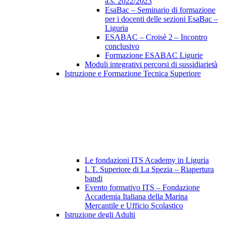
a.s. 2022/2023
EsaBac – Seminario di formazione
per i docenti delle sezioni EsaBac –
Liguria
ESABAC – Croisè 2 – Incontro
conclusivo
Formazione ESABAC Ligurie
Moduli integrativi percorsi di sussidiarietà
Istruzione e Formazione Tecnica Superiore
Le fondazioni ITS Academy in Liguria
I. T. Superiore di La Spezia – Riapertura
bandi
Evento formativo ITS – Fondazione
Accademia Italiana della Marina
Mercantile e Ufficio Scolastico
Istruzione degli Adulti