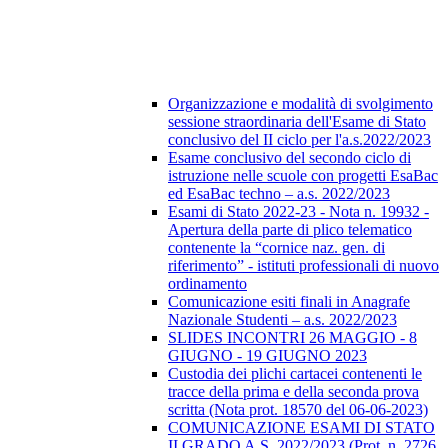
Organizzazione e modalità di svolgimento
sessione straordinaria dell'Esame di Stato
conclusivo del II ciclo per l'a.s.2022/2023
Esame conclusivo del secondo ciclo di
istruzione nelle scuole con progetti EsaBac
ed EsaBac techno – a.s. 2022/2023
Esami di Stato 2022-23 - Nota n. 19932 -
Apertura della parte di plico telematico
contenente la “cornice naz. gen. di
riferimento” - istituti professionali di nuovo
ordinamento
Comunicazione esiti finali in Anagrafe
Nazionale Studenti – a.s. 2022/2023
SLIDES INCONTRI 26 MAGGIO - 8
GIUGNO - 19 GIUGNO 2023
Custodia dei plichi cartacei contenenti le
tracce della prima e della seconda prova
scritta (Nota prot. 18570 del 06-06-2023)
COMUNICAZIONE ESAMI DI STATO
II GRADO A.S. 2022/2023 (Prot. n. 2726