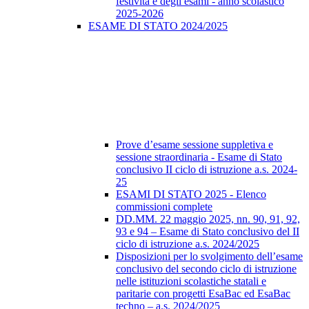
festività e degli esami - anno scolastico
2025-2026
ESAME DI STATO 2024/2025
Prove d’esame sessione suppletiva e
sessione straordinaria - Esame di Stato
conclusivo II ciclo di istruzione a.s. 2024-
25
ESAMI DI STATO 2025 - Elenco
commissioni complete
DD.MM. 22 maggio 2025, nn. 90, 91, 92,
93 e 94 – Esame di Stato conclusivo del II
ciclo di istruzione a.s. 2024/2025
Disposizioni per lo svolgimento dell’esame
conclusivo del secondo ciclo di istruzione
nelle istituzioni scolastiche statali e
paritarie con progetti EsaBac ed EsaBac
techno – a.s. 2024/2025