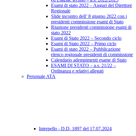
Esami di stato 2022 – Auguri del Direttore
Regionale
Slide incontro dell’ 8 giugno 2022 con i
presidenti commissione esami di Stato
Riunione presidenti commissione esami di
stato 2022
Esami di Stato 2022 – Secondo ciclo
Esami di Stato 2022 – Primo ciclo
Esami di stato 2022 – Pubblicazione
elenco regionale presidenti di commissione
Calendario adempimenti esame di Stato
ESAMI DI STATO – a.s. 21/22 –
Ordinanza e relativi allegati
Personale ATA
Interpello - D.D. 1897 del 17.07.2024