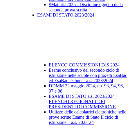
#Maturità2025 - Discipline oggetto della
seconda prova scritta
ESAMI DI STATO 2023/2024
ELENCO COMMISSIONI EdS 2024
Esame conclusivo del secondo ciclo di
istruzione nelle scuole con progetti EsaBac
ed EsaBac techno – a.s. 2023/2024
DDMM 22 maggio 2024, nn. 93, 94, 96,
97 e 98
ESAME DI STATO a.s. 2023/2024 -
ELENCHI REGIONALI DEI
PRESIDENTI DI COMMISSIONE
Utilizzo delle calcolatrici elettroniche nelle
prove scritte Esame di Stato II ciclo di
istruzione – a.s. 2023-24