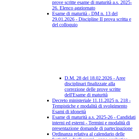
prove scritte esame di maturità a.s. 2025-
26. Elenco aggiornato
Esame di maturità - DM n. 13 del
29.01.2026 - Discipline II prova scritta e
del colloquio
D.M. 28 del 18.02.2026 - Aree
disciplinari finalizzate alla
correzione delle prove scritte
dell'Esame di maturità
Decreto ministeriale 11.11.2025 n. 218 -
Tempistiche e modalità di svolgimento
Esami di idoneità
Esame di maturità a.s. 2025-26 - Candidati
interni ed esterni - Termini e modalità di
presentazione domande di partecipazione
Ordinanza relativa al calendario delle