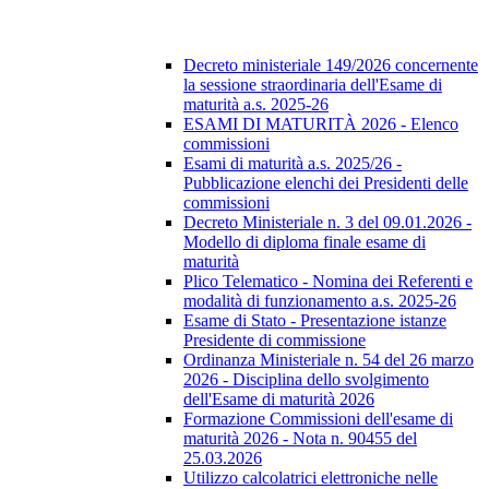
Decreto ministeriale 149/2026 concernente
la sessione straordinaria dell'Esame di
maturità a.s. 2025-26
ESAMI DI MATURITÀ 2026 - Elenco
commissioni
Esami di maturità a.s. 2025/26 -
Pubblicazione elenchi dei Presidenti delle
commissioni
Decreto Ministeriale n. 3 del 09.01.2026 -
Modello di diploma finale esame di
maturità
Plico Telematico - Nomina dei Referenti e
modalità di funzionamento a.s. 2025-26
Esame di Stato - Presentazione istanze
Presidente di commissione
Ordinanza Ministeriale n. 54 del 26 marzo
2026 - Disciplina dello svolgimento
dell'Esame di maturità 2026
Formazione Commissioni dell'esame di
maturità 2026 - Nota n. 90455 del
25.03.2026
Utilizzo calcolatrici elettroniche nelle