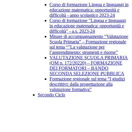
Corso di formazione Lingua e linguaggi in
educazione matematica: opportunità e
difficoltà - anno scolastico 2023-24
Corso di formazione "Lingua e linguaggi
in educazione matematica: opportunità e
difficoltà" - a.s. 2023-24
Misure di accompagnamento “Valutazione
Scuola Primaria” – Formazione regionale
sul tema “”La valutazione per
l’apprendimento: strumenti e risorse”
VALUTAZIONE SCUOLA PRIMARIA
(OM n. 172/20220) – FORMAZIONE
DEI FORMATORI – BANDO
SECONDA SELEZIONE PUBBLICA
Formazione regionale sul tema “I giudizi
descrittivi: dalla progettazione alla
valutazione formativa”
Secondo Ciclo