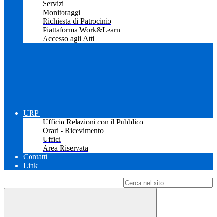
Servizi
Monitoraggi
Richiesta di Patrocinio
Piattaforma Work&Learn
Accesso agli Atti
URP
Ufficio Relazioni con il Pubblico
Orari - Ricevimento
Uffici
Area Riservata
Contatti
Link
Campo di ricerca per le pagine del sito