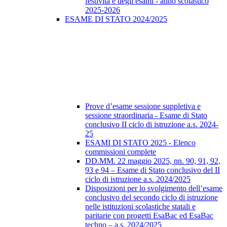
festività e degli esami - anno scolastico
2025-2026
ESAME DI STATO 2024/2025
Prove d’esame sessione suppletiva e
sessione straordinaria - Esame di Stato
conclusivo II ciclo di istruzione a.s. 2024-
25
ESAMI DI STATO 2025 - Elenco
commissioni complete
DD.MM. 22 maggio 2025, nn. 90, 91, 92,
93 e 94 – Esame di Stato conclusivo del II
ciclo di istruzione a.s. 2024/2025
Disposizioni per lo svolgimento dell’esame
conclusivo del secondo ciclo di istruzione
nelle istituzioni scolastiche statali e
paritarie con progetti EsaBac ed EsaBac
techno – a.s. 2024/2025