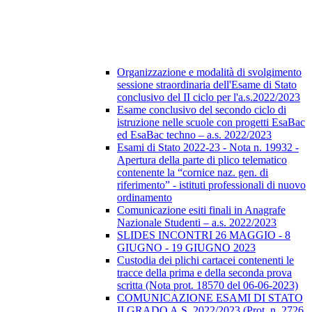
Organizzazione e modalità di svolgimento
sessione straordinaria dell'Esame di Stato
conclusivo del II ciclo per l'a.s.2022/2023
Esame conclusivo del secondo ciclo di
istruzione nelle scuole con progetti EsaBac
ed EsaBac techno – a.s. 2022/2023
Esami di Stato 2022-23 - Nota n. 19932 -
Apertura della parte di plico telematico
contenente la “cornice naz. gen. di
riferimento” - istituti professionali di nuovo
ordinamento
Comunicazione esiti finali in Anagrafe
Nazionale Studenti – a.s. 2022/2023
SLIDES INCONTRI 26 MAGGIO - 8
GIUGNO - 19 GIUGNO 2023
Custodia dei plichi cartacei contenenti le
tracce della prima e della seconda prova
scritta (Nota prot. 18570 del 06-06-2023)
COMUNICAZIONE ESAMI DI STATO
II GRADO A.S. 2022/2023 (Prot. n. 2726