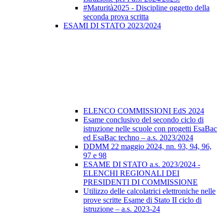
#Maturità2025 - Discipline oggetto della
seconda prova scritta
ESAMI DI STATO 2023/2024
ELENCO COMMISSIONI EdS 2024
Esame conclusivo del secondo ciclo di
istruzione nelle scuole con progetti EsaBac
ed EsaBac techno – a.s. 2023/2024
DDMM 22 maggio 2024, nn. 93, 94, 96,
97 e 98
ESAME DI STATO a.s. 2023/2024 -
ELENCHI REGIONALI DEI
PRESIDENTI DI COMMISSIONE
Utilizzo delle calcolatrici elettroniche nelle
prove scritte Esame di Stato II ciclo di
istruzione – a.s. 2023-24