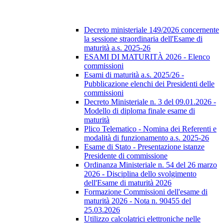
Decreto ministeriale 149/2026 concernente
la sessione straordinaria dell'Esame di
maturità a.s. 2025-26
ESAMI DI MATURITÀ 2026 - Elenco
commissioni
Esami di maturità a.s. 2025/26 -
Pubblicazione elenchi dei Presidenti delle
commissioni
Decreto Ministeriale n. 3 del 09.01.2026 -
Modello di diploma finale esame di
maturità
Plico Telematico - Nomina dei Referenti e
modalità di funzionamento a.s. 2025-26
Esame di Stato - Presentazione istanze
Presidente di commissione
Ordinanza Ministeriale n. 54 del 26 marzo
2026 - Disciplina dello svolgimento
dell'Esame di maturità 2026
Formazione Commissioni dell'esame di
maturità 2026 - Nota n. 90455 del
25.03.2026
Utilizzo calcolatrici elettroniche nelle