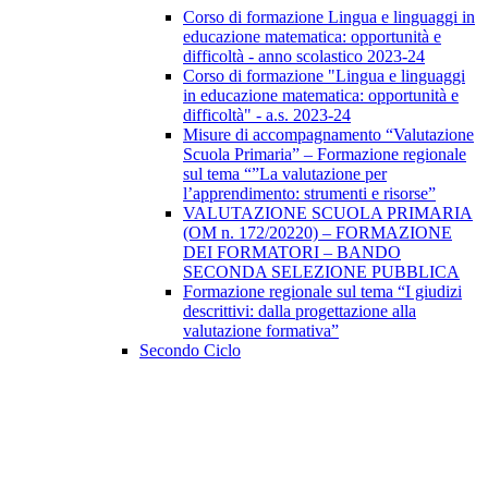
Corso di formazione Lingua e linguaggi in
educazione matematica: opportunità e
difficoltà - anno scolastico 2023-24
Corso di formazione "Lingua e linguaggi
in educazione matematica: opportunità e
difficoltà" - a.s. 2023-24
Misure di accompagnamento “Valutazione
Scuola Primaria” – Formazione regionale
sul tema “”La valutazione per
l’apprendimento: strumenti e risorse”
VALUTAZIONE SCUOLA PRIMARIA
(OM n. 172/20220) – FORMAZIONE
DEI FORMATORI – BANDO
SECONDA SELEZIONE PUBBLICA
Formazione regionale sul tema “I giudizi
descrittivi: dalla progettazione alla
valutazione formativa”
Secondo Ciclo