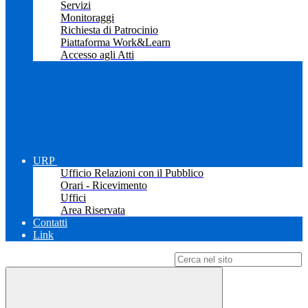
Servizi
Monitoraggi
Richiesta di Patrocinio
Piattaforma Work&Learn
Accesso agli Atti
URP
Ufficio Relazioni con il Pubblico
Orari - Ricevimento
Uffici
Area Riservata
Contatti
Link
Campo di ricerca per le pagine del sito