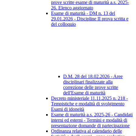
prove scritte esame di maturità a.s. 2025-
26. Elenco aggiornato
Esame di maturità - DM n. 13 del
29.01.2026 - Discipline II prova scritta e
del colloquio
D.M. 28 del 18.02.2026 - Aree
disciplinari finalizzate alla
correzione delle prove scritte
dell'Esame di maturità
Decreto ministeriale 11.11.2025 n. 218 -
Tempistiche e modalità di svolgimento
Esami di idoneità
Esame di maturità a.s. 2025-26 - Candidati
interni ed esterni - Termini e modalità di
presentazione domande di partecipazione
Ordinanza relativa al calendario delle