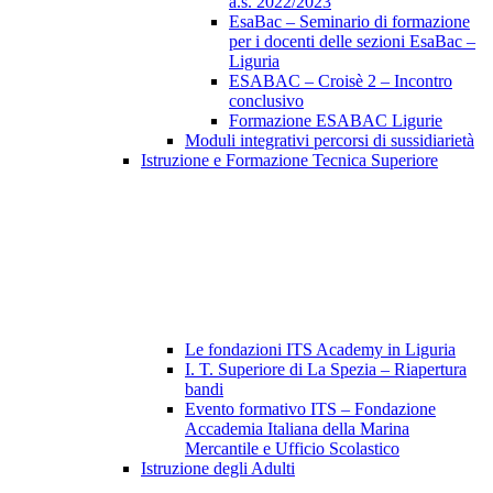
a.s. 2022/2023
EsaBac – Seminario di formazione
per i docenti delle sezioni EsaBac –
Liguria
ESABAC – Croisè 2 – Incontro
conclusivo
Formazione ESABAC Ligurie
Moduli integrativi percorsi di sussidiarietà
Istruzione e Formazione Tecnica Superiore
Le fondazioni ITS Academy in Liguria
I. T. Superiore di La Spezia – Riapertura
bandi
Evento formativo ITS – Fondazione
Accademia Italiana della Marina
Mercantile e Ufficio Scolastico
Istruzione degli Adulti