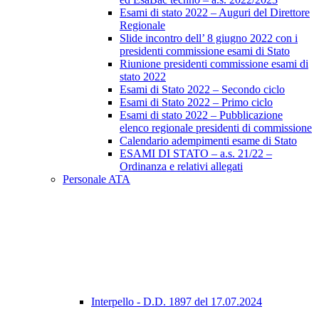
Esami di stato 2022 – Auguri del Direttore
Regionale
Slide incontro dell’ 8 giugno 2022 con i
presidenti commissione esami di Stato
Riunione presidenti commissione esami di
stato 2022
Esami di Stato 2022 – Secondo ciclo
Esami di Stato 2022 – Primo ciclo
Esami di stato 2022 – Pubblicazione
elenco regionale presidenti di commissione
Calendario adempimenti esame di Stato
ESAMI DI STATO – a.s. 21/22 –
Ordinanza e relativi allegati
Personale ATA
Interpello - D.D. 1897 del 17.07.2024