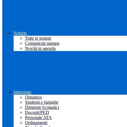
Notizie
Tutte le notizie
Comunicati stampa
Novità in agenda
Istruzione
Organico
Studenti e famiglie
Dirigenti Scolastici
Docenti/PED
Personale ATA
Ordinamenti