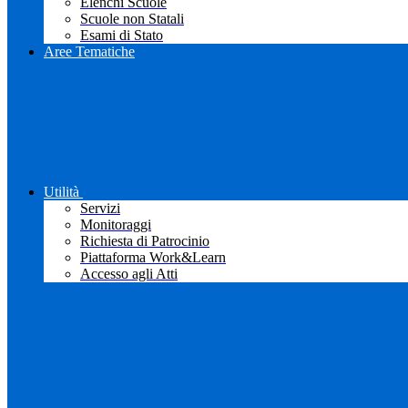
Elenchi Scuole
Scuole non Statali
Esami di Stato
Aree Tematiche
Utilità
Servizi
Monitoraggi
Richiesta di Patrocinio
Piattaforma Work&Learn
Accesso agli Atti