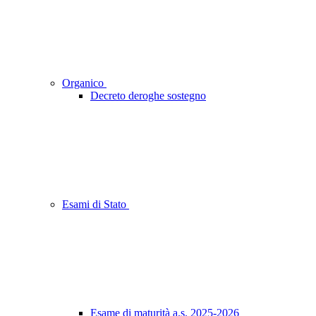
Organico
Decreto deroghe sostegno
Esami di Stato
Esame di maturità a.s. 2025-2026