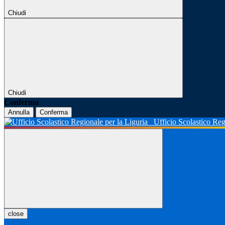
Chiudi
Chiudi
Conferma
Annulla
Conferma
Ufficio Scolastico Reg
close