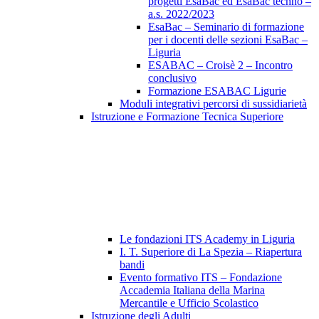
progetti EsaBac ed EsaBac techno –
a.s. 2022/2023
EsaBac – Seminario di formazione
per i docenti delle sezioni EsaBac –
Liguria
ESABAC – Croisè 2 – Incontro
conclusivo
Formazione ESABAC Ligurie
Moduli integrativi percorsi di sussidiarietà
Istruzione e Formazione Tecnica Superiore
Le fondazioni ITS Academy in Liguria
I. T. Superiore di La Spezia – Riapertura
bandi
Evento formativo ITS – Fondazione
Accademia Italiana della Marina
Mercantile e Ufficio Scolastico
Istruzione degli Adulti