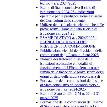
techno – a.s. 2024/2025
Esame di Stato conclusivo II ciclo di
istruzione a.s. 2024-25 - indicazioni
operative per la predisposizione e rilascio
del Curriculum dello studente
Utilizzo delle calcolatrici elettroniche nelle
prove scritte Esame di Stato II ciclo di
istruzione a.s. 2024-25
ESAME DI STATO a.s. 2024/2025 -
ELENCHI REGIONALI DEI
PRESIDENTI DI COMMISSIONE
Pubblicazione elenchi dei Presidenti delle
commissioni degli Esami di Stato 2025
Nomina dei Referenti di sede delle
istituzioni scolastiche e modalità di
funzionamento del Plico telematico per
l’invio delle tracce delle prove scritte degli
esami di stato della scuola secondaria di
Formazione delle commissioni dell’esame
di Stato conclusivo del secondo ciclo di
istruzione per l’a.s. 2024/2025
Esami di Stato 24-25 - OM n. 67 del 31
marzo 2025
Formazione delle commissioni dell’esame
di Stato conclusivo del secondo ciclo di