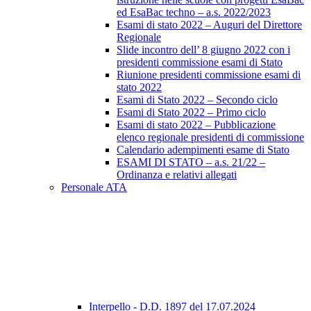
ed EsaBac techno – a.s. 2022/2023
Esami di stato 2022 – Auguri del Direttore
Regionale
Slide incontro dell’ 8 giugno 2022 con i
presidenti commissione esami di Stato
Riunione presidenti commissione esami di
stato 2022
Esami di Stato 2022 – Secondo ciclo
Esami di Stato 2022 – Primo ciclo
Esami di stato 2022 – Pubblicazione
elenco regionale presidenti di commissione
Calendario adempimenti esame di Stato
ESAMI DI STATO – a.s. 21/22 –
Ordinanza e relativi allegati
Personale ATA
Interpello - D.D. 1897 del 17.07.2024