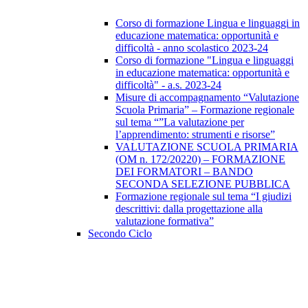
Corso di formazione Lingua e linguaggi in
educazione matematica: opportunità e
difficoltà - anno scolastico 2023-24
Corso di formazione "Lingua e linguaggi
in educazione matematica: opportunità e
difficoltà" - a.s. 2023-24
Misure di accompagnamento “Valutazione
Scuola Primaria” – Formazione regionale
sul tema “”La valutazione per
l’apprendimento: strumenti e risorse”
VALUTAZIONE SCUOLA PRIMARIA
(OM n. 172/20220) – FORMAZIONE
DEI FORMATORI – BANDO
SECONDA SELEZIONE PUBBLICA
Formazione regionale sul tema “I giudizi
descrittivi: dalla progettazione alla
valutazione formativa”
Secondo Ciclo