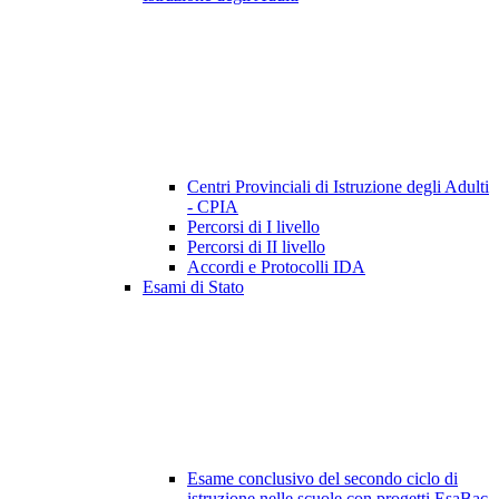
Centri Provinciali di Istruzione degli Adulti
- CPIA
Percorsi di I livello
Percorsi di II livello
Accordi e Protocolli IDA
Esami di Stato
Esame conclusivo del secondo ciclo di
istruzione nelle scuole con progetti EsaBac