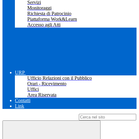
Servizi
Monitoraggi
Richiesta di Patrocinio
Piattaforma Work&Learn
Accesso agli Atti
URP
Ufficio Relazioni con il Pubblico
Orari - Ricevimento
Uffici
Area Riservata
Contatti
Link
Campo di ricerca per le pagine del sito