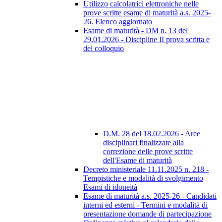
Utilizzo calcolatrici elettroniche nelle
prove scritte esame di maturità a.s. 2025-
26. Elenco aggiornato
Esame di maturità - DM n. 13 del
29.01.2026 - Discipline II prova scritta e
del colloquio
D.M. 28 del 18.02.2026 - Aree
disciplinari finalizzate alla
correzione delle prove scritte
dell'Esame di maturità
Decreto ministeriale 11.11.2025 n. 218 -
Tempistiche e modalità di svolgimento
Esami di idoneità
Esame di maturità a.s. 2025-26 - Candidati
interni ed esterni - Termini e modalità di
presentazione domande di partecipazione