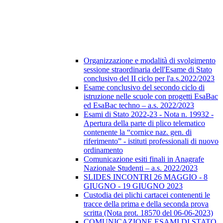
Organizzazione e modalità di svolgimento
sessione straordinaria dell'Esame di Stato
conclusivo del II ciclo per l'a.s.2022/2023
Esame conclusivo del secondo ciclo di
istruzione nelle scuole con progetti EsaBac
ed EsaBac techno – a.s. 2022/2023
Esami di Stato 2022-23 - Nota n. 19932 -
Apertura della parte di plico telematico
contenente la “cornice naz. gen. di
riferimento” - istituti professionali di nuovo
ordinamento
Comunicazione esiti finali in Anagrafe
Nazionale Studenti – a.s. 2022/2023
SLIDES INCONTRI 26 MAGGIO - 8
GIUGNO - 19 GIUGNO 2023
Custodia dei plichi cartacei contenenti le
tracce della prima e della seconda prova
scritta (Nota prot. 18570 del 06-06-2023)
COMUNICAZIONE ESAMI DI STATO