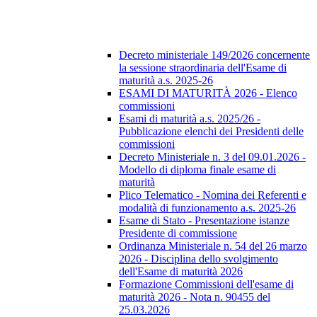
Decreto ministeriale 149/2026 concernente
la sessione straordinaria dell'Esame di
maturità a.s. 2025-26
ESAMI DI MATURITÀ 2026 - Elenco
commissioni
Esami di maturità a.s. 2025/26 -
Pubblicazione elenchi dei Presidenti delle
commissioni
Decreto Ministeriale n. 3 del 09.01.2026 -
Modello di diploma finale esame di
maturità
Plico Telematico - Nomina dei Referenti e
modalità di funzionamento a.s. 2025-26
Esame di Stato - Presentazione istanze
Presidente di commissione
Ordinanza Ministeriale n. 54 del 26 marzo
2026 - Disciplina dello svolgimento
dell'Esame di maturità 2026
Formazione Commissioni dell'esame di
maturità 2026 - Nota n. 90455 del
25.03.2026