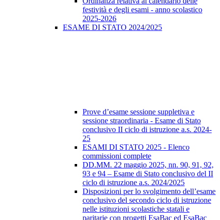
Ordinanza relativa al calendario delle
festività e degli esami - anno scolastico
2025-2026
ESAME DI STATO 2024/2025
Prove d’esame sessione suppletiva e
sessione straordinaria - Esame di Stato
conclusivo II ciclo di istruzione a.s. 2024-
25
ESAMI DI STATO 2025 - Elenco
commissioni complete
DD.MM. 22 maggio 2025, nn. 90, 91, 92,
93 e 94 – Esame di Stato conclusivo del II
ciclo di istruzione a.s. 2024/2025
Disposizioni per lo svolgimento dell’esame
conclusivo del secondo ciclo di istruzione
nelle istituzioni scolastiche statali e
paritarie con progetti EsaBac ed EsaBac