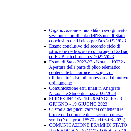
Organizzazione e modalità di svolgimento
sessione straordinaria dell'Esame di Stato
conclusivo del II ciclo per l'a.s.2022/2023
Esame conclusivo del secondo ciclo di
istruzione nelle scuole con progetti EsaBac
ed EsaBac techno – a.s. 2022/2023
Esami di Stato 2022-23 - Nota n. 19932 -
Apertura della parte di plico telematico
contenente la “cornice naz. gen. di
riferimento” - istituti professionali di nuovo
ordinamento
Comunicazione esiti finali in Anagrafe
Nazionale Studenti – a.s. 2022/2023
SLIDES INCONTRI 26 MAGGIO - 8
GIUGNO - 19 GIUGNO 2023
Custodia dei plichi cartacei contenenti le
tracce della prima e della seconda prova
scritta (Nota prot. 18570 del 06-06-2023)
COMUNICAZIONE ESAMI DI STATO
II GRADO A.S. 2022/2023 (Prot. n. 2726