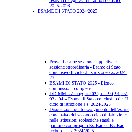
festività e degli esami - anno scolastico
2025-2026
ESAME DI STATO 2024/2025
Prove d’esame sessione suppletiva e
sessione straordinaria - Esame di Stato
conclusivo II ciclo di istruzione a.s. 2024-
25
ESAMI DI STATO 2025 - Elenco
commissioni complete
DD.MM. 22 maggio 2025, nn. 90, 91, 92,
93 e 94 – Esame di Stato conclusivo del II
ciclo di istruzione a.s. 2024/2025
Disposizioni per lo svolgimento dell’esame
conclusivo del secondo ciclo di istruzione
nelle istituzioni scolastiche statali e
paritarie con progetti EsaBac ed EsaBac
techno – a.s. 2024/2025