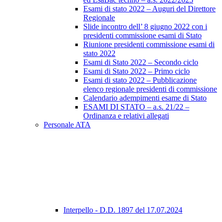
Esami di stato 2022 – Auguri del Direttore
Regionale
Slide incontro dell’ 8 giugno 2022 con i
presidenti commissione esami di Stato
Riunione presidenti commissione esami di
stato 2022
Esami di Stato 2022 – Secondo ciclo
Esami di Stato 2022 – Primo ciclo
Esami di stato 2022 – Pubblicazione
elenco regionale presidenti di commissione
Calendario adempimenti esame di Stato
ESAMI DI STATO – a.s. 21/22 –
Ordinanza e relativi allegati
Personale ATA
Interpello - D.D. 1897 del 17.07.2024