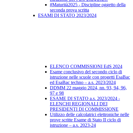
#Maturità2025 - Discipline oggetto della
seconda prova scritta
ESAMI DI STATO 2023/2024
ELENCO COMMISSIONI EdS 2024
Esame conclusivo del secondo ciclo di
istruzione nelle scuole con progetti EsaBac
ed EsaBac techno – a.s. 2023/2024
DDMM 22 maggio 2024, nn. 93, 94, 96,
97 e 98
ESAME DI STATO a.s. 2023/2024 -
ELENCHI REGIONALI DEI
PRESIDENTI DI COMMISSIONE
Utilizzo delle calcolatrici elettroniche nelle
prove scritte Esame di Stato II ciclo di
istruzione – a.s. 2023-24