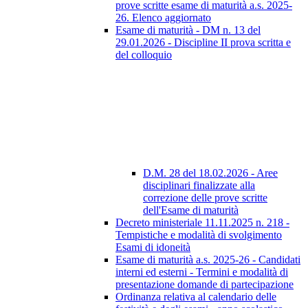
prove scritte esame di maturità a.s. 2025-
26. Elenco aggiornato
Esame di maturità - DM n. 13 del
29.01.2026 - Discipline II prova scritta e
del colloquio
D.M. 28 del 18.02.2026 - Aree
disciplinari finalizzate alla
correzione delle prove scritte
dell'Esame di maturità
Decreto ministeriale 11.11.2025 n. 218 -
Tempistiche e modalità di svolgimento
Esami di idoneità
Esame di maturità a.s. 2025-26 - Candidati
interni ed esterni - Termini e modalità di
presentazione domande di partecipazione
Ordinanza relativa al calendario delle