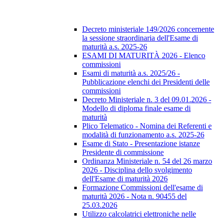
Decreto ministeriale 149/2026 concernente
la sessione straordinaria dell'Esame di
maturità a.s. 2025-26
ESAMI DI MATURITÀ 2026 - Elenco
commissioni
Esami di maturità a.s. 2025/26 -
Pubblicazione elenchi dei Presidenti delle
commissioni
Decreto Ministeriale n. 3 del 09.01.2026 -
Modello di diploma finale esame di
maturità
Plico Telematico - Nomina dei Referenti e
modalità di funzionamento a.s. 2025-26
Esame di Stato - Presentazione istanze
Presidente di commissione
Ordinanza Ministeriale n. 54 del 26 marzo
2026 - Disciplina dello svolgimento
dell'Esame di maturità 2026
Formazione Commissioni dell'esame di
maturità 2026 - Nota n. 90455 del
25.03.2026
Utilizzo calcolatrici elettroniche nelle