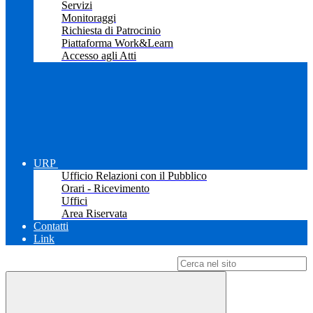
Servizi
Monitoraggi
Richiesta di Patrocinio
Piattaforma Work&Learn
Accesso agli Atti
URP
Ufficio Relazioni con il Pubblico
Orari - Ricevimento
Uffici
Area Riservata
Contatti
Link
Campo di ricerca per le pagine del sito