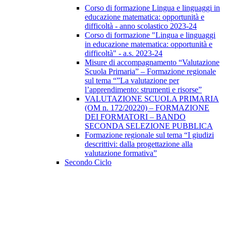
Corso di formazione Lingua e linguaggi in
educazione matematica: opportunità e
difficoltà - anno scolastico 2023-24
Corso di formazione "Lingua e linguaggi
in educazione matematica: opportunità e
difficoltà" - a.s. 2023-24
Misure di accompagnamento “Valutazione
Scuola Primaria” – Formazione regionale
sul tema “”La valutazione per
l’apprendimento: strumenti e risorse”
VALUTAZIONE SCUOLA PRIMARIA
(OM n. 172/20220) – FORMAZIONE
DEI FORMATORI – BANDO
SECONDA SELEZIONE PUBBLICA
Formazione regionale sul tema “I giudizi
descrittivi: dalla progettazione alla
valutazione formativa”
Secondo Ciclo