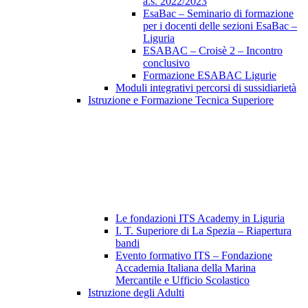
a.s. 2022/2023
EsaBac – Seminario di formazione
per i docenti delle sezioni EsaBac –
Liguria
ESABAC – Croisè 2 – Incontro
conclusivo
Formazione ESABAC Ligurie
Moduli integrativi percorsi di sussidiarietà
Istruzione e Formazione Tecnica Superiore
Le fondazioni ITS Academy in Liguria
I. T. Superiore di La Spezia – Riapertura
bandi
Evento formativo ITS – Fondazione
Accademia Italiana della Marina
Mercantile e Ufficio Scolastico
Istruzione degli Adulti