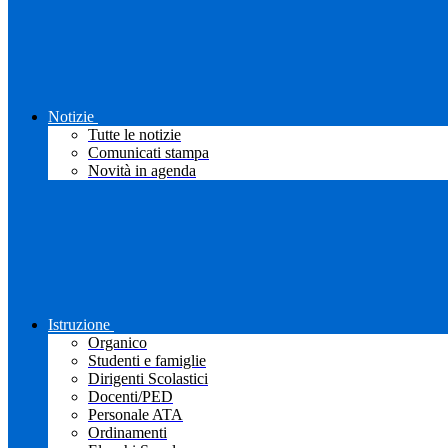
Notizie
Tutte le notizie
Comunicati stampa
Novità in agenda
Istruzione
Organico
Studenti e famiglie
Dirigenti Scolastici
Docenti/PED
Personale ATA
Ordinamenti