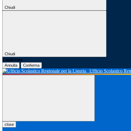
Chiudi
Chiudi
Conferma
Annulla
Conferma
Ufficio Scolastico Reg
close