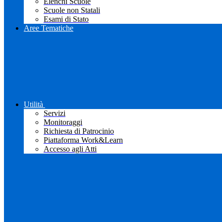
Elenchi Scuole
Scuole non Statali
Esami di Stato
Aree Tematiche
Utilità
Servizi
Monitoraggi
Richiesta di Patrocinio
Piattaforma Work&Learn
Accesso agli Atti