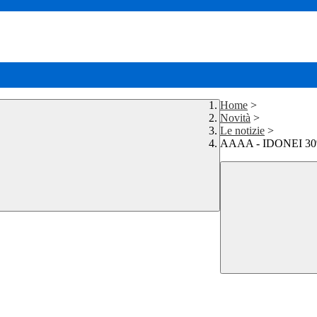
Home
>
Novità
>
Le notizie
>
AAAA - IDONEI 30%