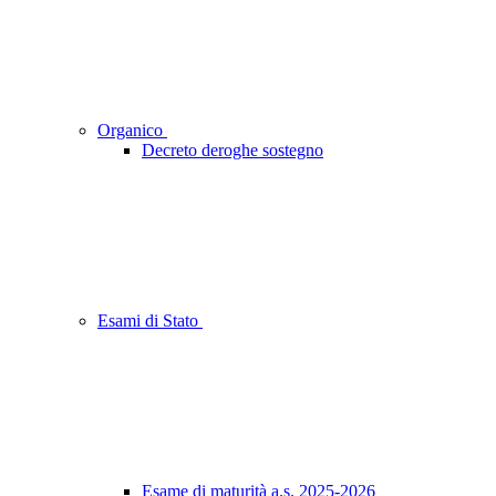
Organico
Decreto deroghe sostegno
Esami di Stato
Esame di maturità a.s. 2025-2026