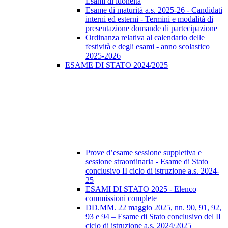
Esami di idoneità
Esame di maturità a.s. 2025-26 - Candidati
interni ed esterni - Termini e modalità di
presentazione domande di partecipazione
Ordinanza relativa al calendario delle
festività e degli esami - anno scolastico
2025-2026
ESAME DI STATO 2024/2025
Prove d’esame sessione suppletiva e
sessione straordinaria - Esame di Stato
conclusivo II ciclo di istruzione a.s. 2024-
25
ESAMI DI STATO 2025 - Elenco
commissioni complete
DD.MM. 22 maggio 2025, nn. 90, 91, 92,
93 e 94 – Esame di Stato conclusivo del II
ciclo di istruzione a.s. 2024/2025