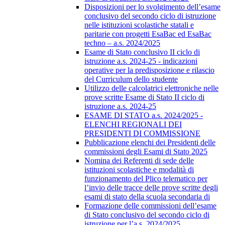
Disposizioni per lo svolgimento dell’esame
conclusivo del secondo ciclo di istruzione
nelle istituzioni scolastiche statali e
paritarie con progetti EsaBac ed EsaBac
techno – a.s. 2024/2025
Esame di Stato conclusivo II ciclo di
istruzione a.s. 2024-25 - indicazioni
operative per la predisposizione e rilascio
del Curriculum dello studente
Utilizzo delle calcolatrici elettroniche nelle
prove scritte Esame di Stato II ciclo di
istruzione a.s. 2024-25
ESAME DI STATO a.s. 2024/2025 -
ELENCHI REGIONALI DEI
PRESIDENTI DI COMMISSIONE
Pubblicazione elenchi dei Presidenti delle
commissioni degli Esami di Stato 2025
Nomina dei Referenti di sede delle
istituzioni scolastiche e modalità di
funzionamento del Plico telematico per
l’invio delle tracce delle prove scritte degli
esami di stato della scuola secondaria di
Formazione delle commissioni dell’esame
di Stato conclusivo del secondo ciclo di
istruzione per l’a.s. 2024/2025