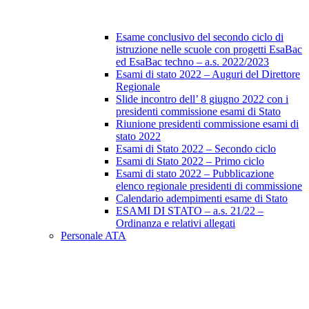
Esame conclusivo del secondo ciclo di
istruzione nelle scuole con progetti EsaBac
ed EsaBac techno – a.s. 2022/2023
Esami di stato 2022 – Auguri del Direttore
Regionale
Slide incontro dell’ 8 giugno 2022 con i
presidenti commissione esami di Stato
Riunione presidenti commissione esami di
stato 2022
Esami di Stato 2022 – Secondo ciclo
Esami di Stato 2022 – Primo ciclo
Esami di stato 2022 – Pubblicazione
elenco regionale presidenti di commissione
Calendario adempimenti esame di Stato
ESAMI DI STATO – a.s. 21/22 –
Ordinanza e relativi allegati
Personale ATA