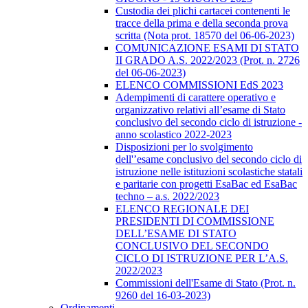
Custodia dei plichi cartacei contenenti le
tracce della prima e della seconda prova
scritta (Nota prot. 18570 del 06-06-2023)
COMUNICAZIONE ESAMI DI STATO
II GRADO A.S. 2022/2023 (Prot. n. 2726
del 06-06-2023)
ELENCO COMMISSIONI EdS 2023
Adempimenti di carattere operativo e
organizzativo relativi all’esame di Stato
conclusivo del secondo ciclo di istruzione -
anno scolastico 2022-2023
Disposizioni per lo svolgimento
dell'’esame conclusivo del secondo ciclo di
istruzione nelle istituzioni scolastiche statali
e paritarie con progetti EsaBac ed EsaBac
techno – a.s. 2022/2023
ELENCO REGIONALE DEI
PRESIDENTI DI COMMISSIONE
DELL’ESAME DI STATO
CONCLUSIVO DEL SECONDO
CICLO DI ISTRUZIONE PER L’A.S.
2022/2023
Commissioni dell'Esame di Stato (Prot. n.
9260 del 16-03-2023)
Ordinamenti