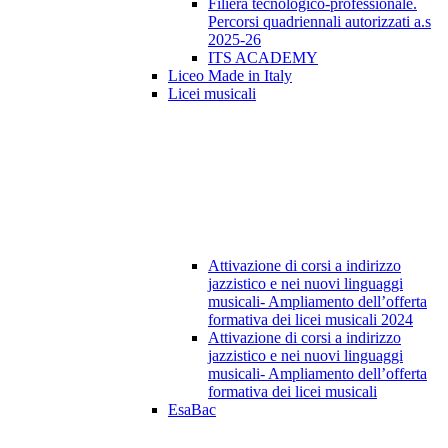
Filiera tecnologico-professionale.
Percorsi quadriennali autorizzati a.s
2025-26
ITS ACADEMY
Liceo Made in Italy
Licei musicali
Attivazione di corsi a indirizzo
jazzistico e nei nuovi linguaggi
musicali- Ampliamento dell’offerta
formativa dei licei musicali 2024
Attivazione di corsi a indirizzo
jazzistico e nei nuovi linguaggi
musicali- Ampliamento dell’offerta
formativa dei licei musicali
EsaBac