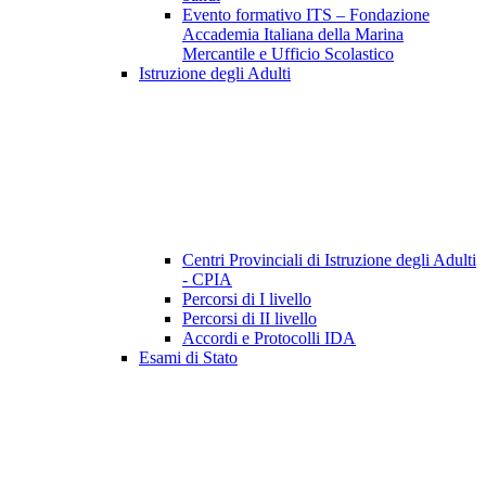
Evento formativo ITS – Fondazione
Accademia Italiana della Marina
Mercantile e Ufficio Scolastico
Istruzione degli Adulti
Centri Provinciali di Istruzione degli Adulti
- CPIA
Percorsi di I livello
Percorsi di II livello
Accordi e Protocolli IDA
Esami di Stato