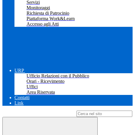
Servizi
Monitoraggi
Richiesta di Patrocinio
Piattaforma Work&Learn
Accesso agli Atti
URP
Ufficio Relazioni con il Pubblico
Orari - Ricevimento
Uffici
Area Riservata
Contatti
Link
Campo di ricerca per le pagine del sito