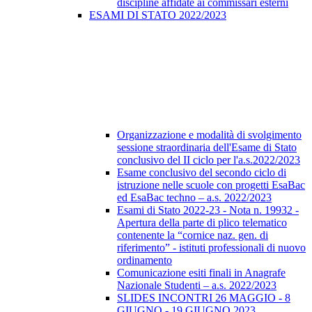
discipline affidate ai commissari esterni
ESAMI DI STATO 2022/2023
Organizzazione e modalità di svolgimento
sessione straordinaria dell'Esame di Stato
conclusivo del II ciclo per l'a.s.2022/2023
Esame conclusivo del secondo ciclo di
istruzione nelle scuole con progetti EsaBac
ed EsaBac techno – a.s. 2022/2023
Esami di Stato 2022-23 - Nota n. 19932 -
Apertura della parte di plico telematico
contenente la “cornice naz. gen. di
riferimento” - istituti professionali di nuovo
ordinamento
Comunicazione esiti finali in Anagrafe
Nazionale Studenti – a.s. 2022/2023
SLIDES INCONTRI 26 MAGGIO - 8
GIUGNO - 19 GIUGNO 2023