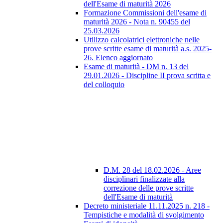
dell'Esame di maturità 2026
Formazione Commissioni dell'esame di
maturità 2026 - Nota n. 90455 del
25.03.2026
Utilizzo calcolatrici elettroniche nelle
prove scritte esame di maturità a.s. 2025-
26. Elenco aggiornato
Esame di maturità - DM n. 13 del
29.01.2026 - Discipline II prova scritta e
del colloquio
D.M. 28 del 18.02.2026 - Aree
disciplinari finalizzate alla
correzione delle prove scritte
dell'Esame di maturità
Decreto ministeriale 11.11.2025 n. 218 -
Tempistiche e modalità di svolgimento