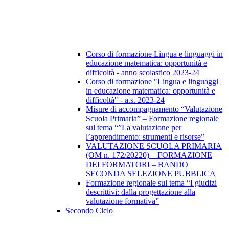
Corso di formazione Lingua e linguaggi in
educazione matematica: opportunità e
difficoltà - anno scolastico 2023-24
Corso di formazione "Lingua e linguaggi
in educazione matematica: opportunità e
difficoltà" - a.s. 2023-24
Misure di accompagnamento “Valutazione
Scuola Primaria” – Formazione regionale
sul tema “”La valutazione per
l’apprendimento: strumenti e risorse”
VALUTAZIONE SCUOLA PRIMARIA
(OM n. 172/20220) – FORMAZIONE
DEI FORMATORI – BANDO
SECONDA SELEZIONE PUBBLICA
Formazione regionale sul tema “I giudizi
descrittivi: dalla progettazione alla
valutazione formativa”
Secondo Ciclo