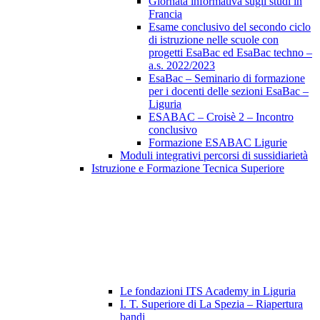
Giornata informativa sugli studi in
Francia
Esame conclusivo del secondo ciclo
di istruzione nelle scuole con
progetti EsaBac ed EsaBac techno –
a.s. 2022/2023
EsaBac – Seminario di formazione
per i docenti delle sezioni EsaBac –
Liguria
ESABAC – Croisè 2 – Incontro
conclusivo
Formazione ESABAC Ligurie
Moduli integrativi percorsi di sussidiarietà
Istruzione e Formazione Tecnica Superiore
Le fondazioni ITS Academy in Liguria
I. T. Superiore di La Spezia – Riapertura
bandi