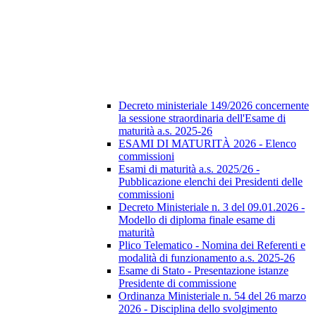
Decreto ministeriale 149/2026 concernente
la sessione straordinaria dell'Esame di
maturità a.s. 2025-26
ESAMI DI MATURITÀ 2026 - Elenco
commissioni
Esami di maturità a.s. 2025/26 -
Pubblicazione elenchi dei Presidenti delle
commissioni
Decreto Ministeriale n. 3 del 09.01.2026 -
Modello di diploma finale esame di
maturità
Plico Telematico - Nomina dei Referenti e
modalità di funzionamento a.s. 2025-26
Esame di Stato - Presentazione istanze
Presidente di commissione
Ordinanza Ministeriale n. 54 del 26 marzo
2026 - Disciplina dello svolgimento