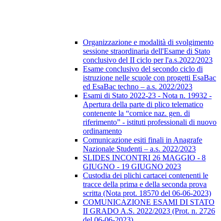
Organizzazione e modalità di svolgimento
sessione straordinaria dell'Esame di Stato
conclusivo del II ciclo per l'a.s.2022/2023
Esame conclusivo del secondo ciclo di
istruzione nelle scuole con progetti EsaBac
ed EsaBac techno – a.s. 2022/2023
Esami di Stato 2022-23 - Nota n. 19932 -
Apertura della parte di plico telematico
contenente la “cornice naz. gen. di
riferimento” - istituti professionali di nuovo
ordinamento
Comunicazione esiti finali in Anagrafe
Nazionale Studenti – a.s. 2022/2023
SLIDES INCONTRI 26 MAGGIO - 8
GIUGNO - 19 GIUGNO 2023
Custodia dei plichi cartacei contenenti le
tracce della prima e della seconda prova
scritta (Nota prot. 18570 del 06-06-2023)
COMUNICAZIONE ESAMI DI STATO
II GRADO A.S. 2022/2023 (Prot. n. 2726
del 06-06-2023)