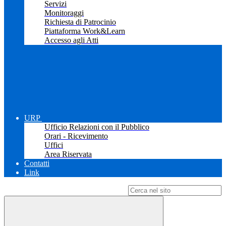
Servizi
Monitoraggi
Richiesta di Patrocinio
Piattaforma Work&Learn
Accesso agli Atti
URP
Ufficio Relazioni con il Pubblico
Orari - Ricevimento
Uffici
Area Riservata
Contatti
Link
Campo di ricerca per le pagine del sito