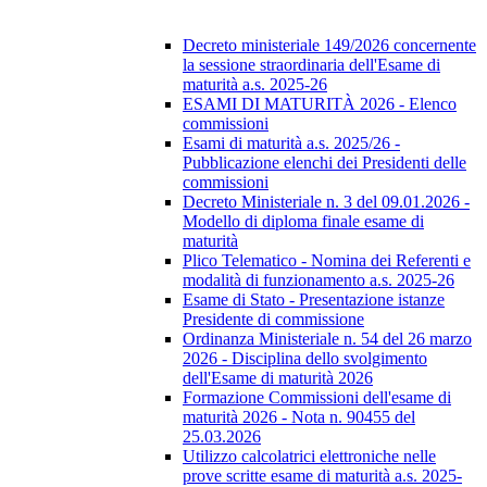
Decreto ministeriale 149/2026 concernente
la sessione straordinaria dell'Esame di
maturità a.s. 2025-26
ESAMI DI MATURITÀ 2026 - Elenco
commissioni
Esami di maturità a.s. 2025/26 -
Pubblicazione elenchi dei Presidenti delle
commissioni
Decreto Ministeriale n. 3 del 09.01.2026 -
Modello di diploma finale esame di
maturità
Plico Telematico - Nomina dei Referenti e
modalità di funzionamento a.s. 2025-26
Esame di Stato - Presentazione istanze
Presidente di commissione
Ordinanza Ministeriale n. 54 del 26 marzo
2026 - Disciplina dello svolgimento
dell'Esame di maturità 2026
Formazione Commissioni dell'esame di
maturità 2026 - Nota n. 90455 del
25.03.2026
Utilizzo calcolatrici elettroniche nelle
prove scritte esame di maturità a.s. 2025-