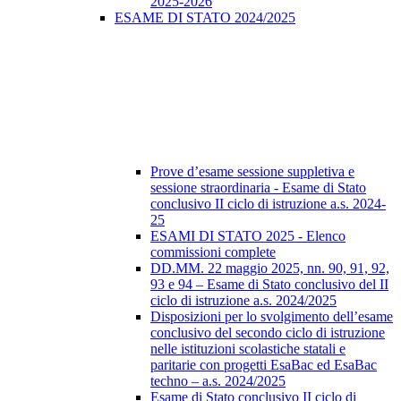
2025-2026
ESAME DI STATO 2024/2025
Prove d’esame sessione suppletiva e
sessione straordinaria - Esame di Stato
conclusivo II ciclo di istruzione a.s. 2024-
25
ESAMI DI STATO 2025 - Elenco
commissioni complete
DD.MM. 22 maggio 2025, nn. 90, 91, 92,
93 e 94 – Esame di Stato conclusivo del II
ciclo di istruzione a.s. 2024/2025
Disposizioni per lo svolgimento dell’esame
conclusivo del secondo ciclo di istruzione
nelle istituzioni scolastiche statali e
paritarie con progetti EsaBac ed EsaBac
techno – a.s. 2024/2025
Esame di Stato conclusivo II ciclo di