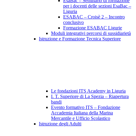
EsaBac – Seminario di formazione
per i docenti delle sezioni EsaBac –
Liguria
ESABAC – Croisè 2 – Incontro
conclusivo
Formazione ESABAC Ligurie
Moduli integrativi percorsi di sussidiarietà
Istruzione e Formazione Tecnica Superiore
Le fondazioni ITS Academy in Liguria
I. T. Superiore di La Spezia – Riapertura
bandi
Evento formativo ITS – Fondazione
Accademia Italiana della Marina
Mercantile e Ufficio Scolastico
Istruzione degli Adulti