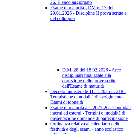
26. Elenco aggiornato
Esame di maturità - DM n. 13 del
29.01.2026 - Discipline II prova scritta e
del colloquio
D.M. 28 del 18.02.2026 - Aree
disciplinari finalizzate alla
correzione delle prove scritte
dell'Esame di maturità
Decreto ministeriale 11.11.2025 n. 218 -
Tempistiche e modalità di svolgimento
Esami di idoneità
Esame di maturità a.s. 2025-26 - Candidati
interni ed esterni - Termini e modalità di
presentazione domande di partecipazione
Ordinanza relativa al calendario delle
festività e degli esami - anno scolastico