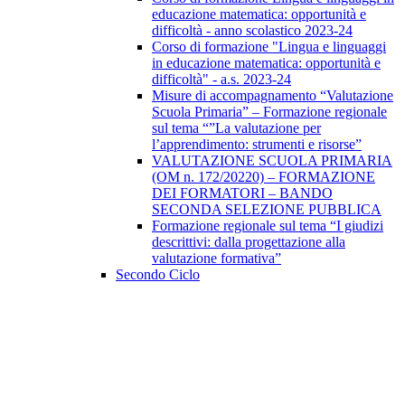
educazione matematica: opportunità e
difficoltà - anno scolastico 2023-24
Corso di formazione "Lingua e linguaggi
in educazione matematica: opportunità e
difficoltà" - a.s. 2023-24
Misure di accompagnamento “Valutazione
Scuola Primaria” – Formazione regionale
sul tema “”La valutazione per
l’apprendimento: strumenti e risorse”
VALUTAZIONE SCUOLA PRIMARIA
(OM n. 172/20220) – FORMAZIONE
DEI FORMATORI – BANDO
SECONDA SELEZIONE PUBBLICA
Formazione regionale sul tema “I giudizi
descrittivi: dalla progettazione alla
valutazione formativa”
Secondo Ciclo