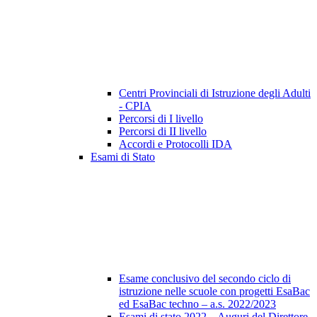
Centri Provinciali di Istruzione degli Adulti
- CPIA
Percorsi di I livello
Percorsi di II livello
Accordi e Protocolli IDA
Esami di Stato
Esame conclusivo del secondo ciclo di
istruzione nelle scuole con progetti EsaBac
ed EsaBac techno – a.s. 2022/2023
Esami di stato 2022 – Auguri del Direttore