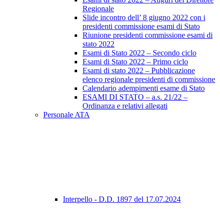
Regionale
Slide incontro dell’ 8 giugno 2022 con i
presidenti commissione esami di Stato
Riunione presidenti commissione esami di
stato 2022
Esami di Stato 2022 – Secondo ciclo
Esami di Stato 2022 – Primo ciclo
Esami di stato 2022 – Pubblicazione
elenco regionale presidenti di commissione
Calendario adempimenti esame di Stato
ESAMI DI STATO – a.s. 21/22 –
Ordinanza e relativi allegati
Personale ATA
Interpello - D.D. 1897 del 17.07.2024