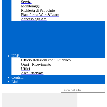
Servizi
Monitoraggi
Richiesta di Patrocinio
Piattaforma Work&Learn
Accesso agli Atti
URP
Ufficio Relazioni con il Pubblico
Orari - Ricevimento
Uffici
Area Riservata
Contatti
Link
Campo di ricerca per le pagine del sito