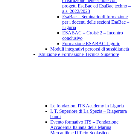
di istruzione nelle scuole con
progetti EsaBac ed EsaBac techno –
a.s. 2022/2023
EsaBac – Seminario di formazione
per i docenti delle sezioni EsaBac –
Liguria
ESABAC – Croisè 2 – Incontro
conclusivo
Formazione ESABAC Ligurie
Moduli integrativi percorsi di sussidiarietà
Istruzione e Formazione Tecnica Superiore
Le fondazioni ITS Academy in Liguria
I. T. Superiore di La Spezia – Riapertura
bandi
Evento formativo ITS – Fondazione
Accademia Italiana della Marina
Mercantile e Ufficio Scolastico