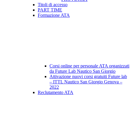
Titoli di accesso
PART TIME
Formazione ATA
Corsi online per personale ATA organizzati
da Future Lab Nautico San Giorgio
Attivazione nuovi corsi gratuiti Future lab
– ITTL Nautico San Giorgio Genova –
2022
Reclutamento ATA