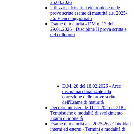
25.03.2026
Utilizzo calcolatrici elettroniche nelle
prove scritte esame di maturità a.s. 2025-
26. Elenco aggiornato
Esame di maturità - DM n. 13 del
29.01.2026 - Discipline II prova scritta e
del colloquio
D.M. 28 del 18.02.2026 - Aree
disciplinari finalizzate alla
correzione delle prove scritte
dell'Esame di maturità
Decreto ministeriale 11.11.2025 n. 218 -
Tempistiche e modalità di svolgimento
Esami di idoneità
Esame di maturità a.s. 2025-26 - Candidati
interni ed esterni - Termini e modalità di