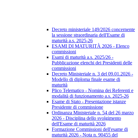
Decreto ministeriale 149/2026 concernente
la sessione straordinaria dell'Esame di
maturità a.s. 2025-26
ESAMI DI MATURITÀ 2026 - Elenco
commissioni
Esami di maturità a.s. 2025/26 -
Pubblicazione elenchi dei Presidenti delle
commissioni
Decreto Ministeriale n. 3 del 09.01.2026 -
Modello di diploma finale esame di
maturità
Plico Telematico - Nomina dei Referenti e
modalità di funzionamento a.s. 2025-26
Esame di Stato - Presentazione istanze
Presidente di commissione
Ordinanza Ministeriale n. 54 del 26 marzo
2026 - Disciplina dello svolgimento
dell'Esame di maturità 2026
Formazione Commissioni dell'esame di
maturità 2026 - Nota n. 90455 del