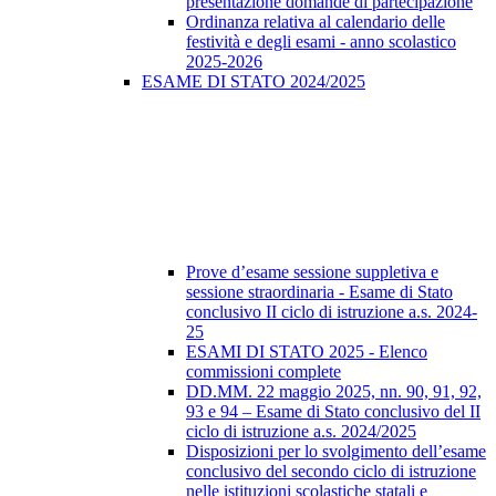
presentazione domande di partecipazione
Ordinanza relativa al calendario delle
festività e degli esami - anno scolastico
2025-2026
ESAME DI STATO 2024/2025
Prove d’esame sessione suppletiva e
sessione straordinaria - Esame di Stato
conclusivo II ciclo di istruzione a.s. 2024-
25
ESAMI DI STATO 2025 - Elenco
commissioni complete
DD.MM. 22 maggio 2025, nn. 90, 91, 92,
93 e 94 – Esame di Stato conclusivo del II
ciclo di istruzione a.s. 2024/2025
Disposizioni per lo svolgimento dell’esame
conclusivo del secondo ciclo di istruzione
nelle istituzioni scolastiche statali e