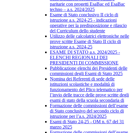
paritarie con progetti EsaBac ed EsaBac
techno – a.s. 2024/2025
Esame di Stato conclusivo II ciclo di
istruzione a.s. 2024-25 - indicazioni
operative per la predisposizione e rilascio
del Curriculum dello studente
Utilizzo delle calcolatrici elettroniche nelle
prove scritte Esame di Stato II ciclo di
istruzione a.s. 2024-25
ESAME DI STATO a.s. 2024/2025 -
ELENCHI REGIONALI DEI
PRESIDENTI DI COMMISSIONE
Pubblicazione elenchi dei Presidenti delle
commissioni degli Esami di Stato 2025
Nomina dei Referenti di sede delle
istituzioni scolastiche e modalità di
funzionamento del Plico telematico per
l’invio delle tracce delle prove scritte degli
esami di stato della scuola secondaria di
Formazione delle commissioni dell’esame
di Stato conclusivo del secondo ciclo di
istruzione per l’a.s. 2024/2025
Esami di Stato 24-25 - OM n. 67 del 31
marzo 2025
Formazione delle commissioni dell’esame