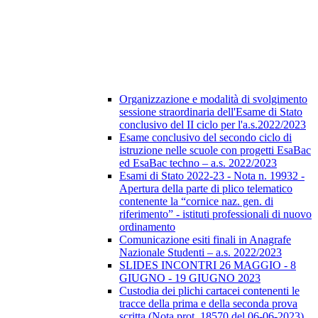
Organizzazione e modalità di svolgimento
sessione straordinaria dell'Esame di Stato
conclusivo del II ciclo per l'a.s.2022/2023
Esame conclusivo del secondo ciclo di
istruzione nelle scuole con progetti EsaBac
ed EsaBac techno – a.s. 2022/2023
Esami di Stato 2022-23 - Nota n. 19932 -
Apertura della parte di plico telematico
contenente la “cornice naz. gen. di
riferimento” - istituti professionali di nuovo
ordinamento
Comunicazione esiti finali in Anagrafe
Nazionale Studenti – a.s. 2022/2023
SLIDES INCONTRI 26 MAGGIO - 8
GIUGNO - 19 GIUGNO 2023
Custodia dei plichi cartacei contenenti le
tracce della prima e della seconda prova
scritta (Nota prot. 18570 del 06-06-2023)