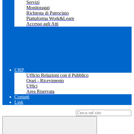
Servizi
Monitoraggi
Richiesta di Patrocinio
Piattaforma Work&Learn
Accesso agli Atti
URP
Ufficio Relazioni con il Pubblico
Orari - Ricevimento
Uffici
Area Riservata
Contatti
Link
Campo di ricerca per le pagine del sito