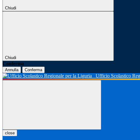
Chiudi
Chiudi
Conferma
Annulla
Conferma
Ufficio Scolastico Reg
close