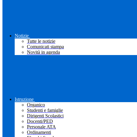
Notizie
Tutte le notizie
Comunicati stampa
Novità in agenda
Istruzione
Organico
Studenti e famiglie
Dirigenti Scolastici
Docenti/PED
Personale ATA
Ordinamenti