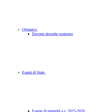
Organico
Decreto deroghe sostegno
Esami di Stato
Esame di maturità a.s. 2025-2026