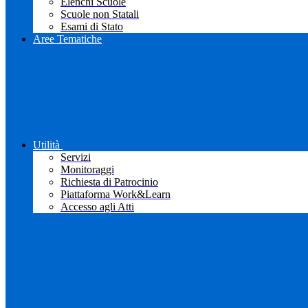
Elenchi Scuole
Scuole non Statali
Esami di Stato
Aree Tematiche
Utilità
Servizi
Monitoraggi
Richiesta di Patrocinio
Piattaforma Work&Learn
Accesso agli Atti