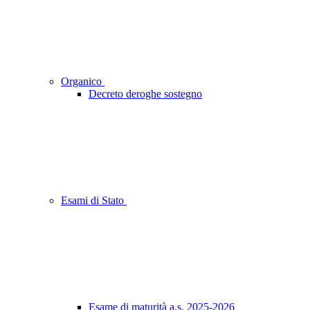
Organico
Decreto deroghe sostegno
Esami di Stato
Esame di maturità a.s. 2025-2026