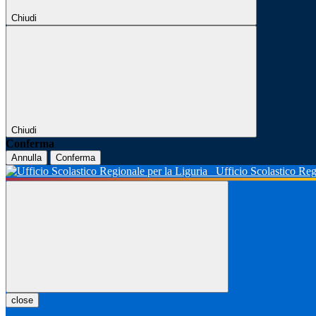
Chiudi
Chiudi
Conferma
Annulla
Conferma
Ufficio Scolastico Reg
close