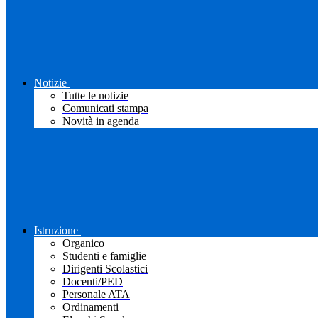
Notizie
Tutte le notizie
Comunicati stampa
Novità in agenda
Istruzione
Organico
Studenti e famiglie
Dirigenti Scolastici
Docenti/PED
Personale ATA
Ordinamenti