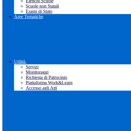
Elenchi Scuole
Scuole non Statali
Esami di Stato
Aree Tematiche
Utilità
Servizi
Monitoraggi
Richiesta di Patrocinio
Piattaforma Work&Learn
Accesso agli Atti