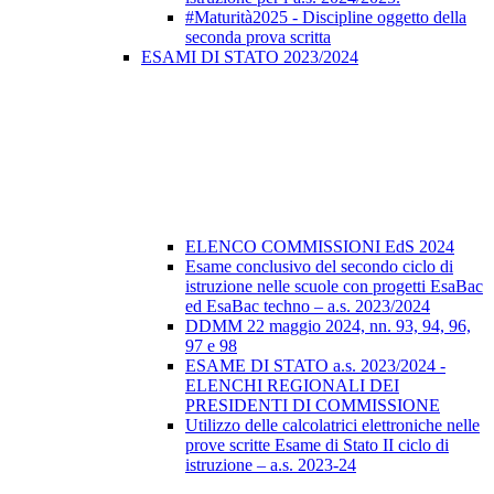
#Maturità2025 - Discipline oggetto della
seconda prova scritta
ESAMI DI STATO 2023/2024
ELENCO COMMISSIONI EdS 2024
Esame conclusivo del secondo ciclo di
istruzione nelle scuole con progetti EsaBac
ed EsaBac techno – a.s. 2023/2024
DDMM 22 maggio 2024, nn. 93, 94, 96,
97 e 98
ESAME DI STATO a.s. 2023/2024 -
ELENCHI REGIONALI DEI
PRESIDENTI DI COMMISSIONE
Utilizzo delle calcolatrici elettroniche nelle
prove scritte Esame di Stato II ciclo di
istruzione – a.s. 2023-24