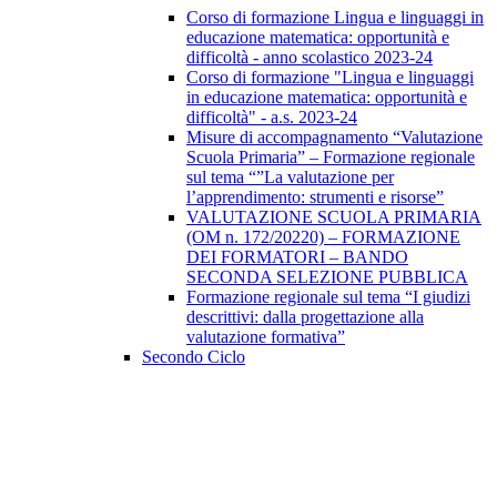
Corso di formazione Lingua e linguaggi in
educazione matematica: opportunità e
difficoltà - anno scolastico 2023-24
Corso di formazione "Lingua e linguaggi
in educazione matematica: opportunità e
difficoltà" - a.s. 2023-24
Misure di accompagnamento “Valutazione
Scuola Primaria” – Formazione regionale
sul tema “”La valutazione per
l’apprendimento: strumenti e risorse”
VALUTAZIONE SCUOLA PRIMARIA
(OM n. 172/20220) – FORMAZIONE
DEI FORMATORI – BANDO
SECONDA SELEZIONE PUBBLICA
Formazione regionale sul tema “I giudizi
descrittivi: dalla progettazione alla
valutazione formativa”
Secondo Ciclo