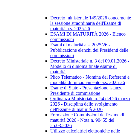
Decreto ministeriale 149/2026 concernente
la sessione straordinaria dell'Esame di
maturità a.s. 2025-26
ESAMI DI MATURITÀ 2026 - Elenco
commissioni
Esami di maturità a.s. 2025/26 -
Pubblicazione elenchi dei Presidenti delle
commissioni
Decreto Ministeriale n. 3 del 09.01.2026 -
Modello di diploma finale esame di
maturità
Plico Telematico - Nomina dei Referenti e
modalità di funzionamento a.s. 2025-26
Esame di Stato - Presentazione istanze
Presidente di commissione
Ordinanza Ministeriale n. 54 del 26 marzo
2026 - Disciplina dello svolgimento
dell'Esame di maturità 2026
Formazione Commissioni dell'esame di
maturità 2026 - Nota n. 90455 del
25.03.2026
Utilizzo calcolatrici elettroniche nelle