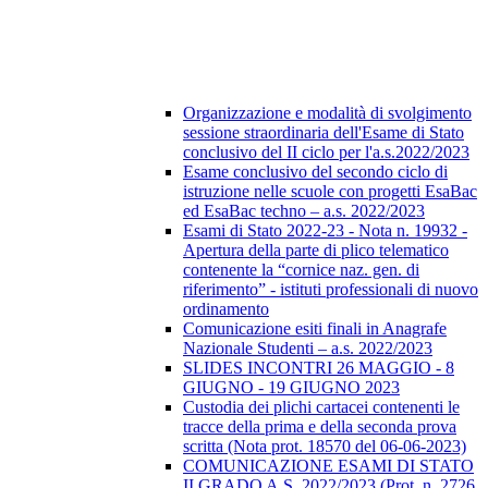
Organizzazione e modalità di svolgimento
sessione straordinaria dell'Esame di Stato
conclusivo del II ciclo per l'a.s.2022/2023
Esame conclusivo del secondo ciclo di
istruzione nelle scuole con progetti EsaBac
ed EsaBac techno – a.s. 2022/2023
Esami di Stato 2022-23 - Nota n. 19932 -
Apertura della parte di plico telematico
contenente la “cornice naz. gen. di
riferimento” - istituti professionali di nuovo
ordinamento
Comunicazione esiti finali in Anagrafe
Nazionale Studenti – a.s. 2022/2023
SLIDES INCONTRI 26 MAGGIO - 8
GIUGNO - 19 GIUGNO 2023
Custodia dei plichi cartacei contenenti le
tracce della prima e della seconda prova
scritta (Nota prot. 18570 del 06-06-2023)
COMUNICAZIONE ESAMI DI STATO
II GRADO A.S. 2022/2023 (Prot. n. 2726