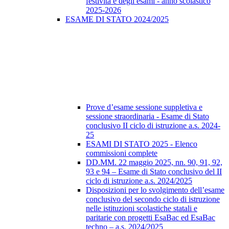
festività e degli esami - anno scolastico
2025-2026
ESAME DI STATO 2024/2025
Prove d’esame sessione suppletiva e
sessione straordinaria - Esame di Stato
conclusivo II ciclo di istruzione a.s. 2024-
25
ESAMI DI STATO 2025 - Elenco
commissioni complete
DD.MM. 22 maggio 2025, nn. 90, 91, 92,
93 e 94 – Esame di Stato conclusivo del II
ciclo di istruzione a.s. 2024/2025
Disposizioni per lo svolgimento dell’esame
conclusivo del secondo ciclo di istruzione
nelle istituzioni scolastiche statali e
paritarie con progetti EsaBac ed EsaBac
techno – a.s. 2024/2025