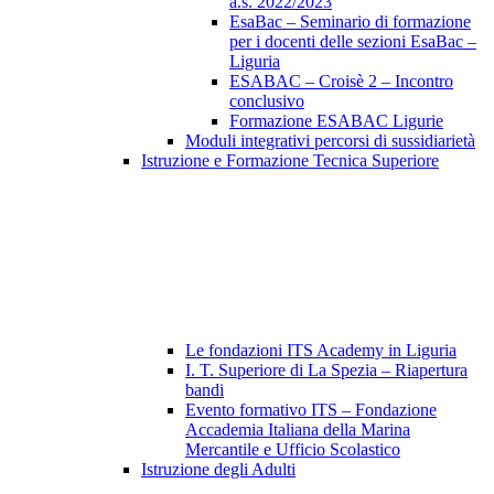
a.s. 2022/2023
EsaBac – Seminario di formazione
per i docenti delle sezioni EsaBac –
Liguria
ESABAC – Croisè 2 – Incontro
conclusivo
Formazione ESABAC Ligurie
Moduli integrativi percorsi di sussidiarietà
Istruzione e Formazione Tecnica Superiore
Le fondazioni ITS Academy in Liguria
I. T. Superiore di La Spezia – Riapertura
bandi
Evento formativo ITS – Fondazione
Accademia Italiana della Marina
Mercantile e Ufficio Scolastico
Istruzione degli Adulti