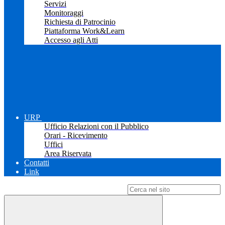
Servizi
Monitoraggi
Richiesta di Patrocinio
Piattaforma Work&Learn
Accesso agli Atti
URP
Ufficio Relazioni con il Pubblico
Orari - Ricevimento
Uffici
Area Riservata
Contatti
Link
Campo di ricerca per le pagine del sito