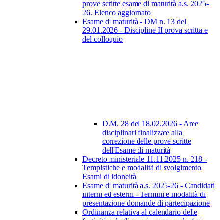
prove scritte esame di maturità a.s. 2025-
26. Elenco aggiornato
Esame di maturità - DM n. 13 del
29.01.2026 - Discipline II prova scritta e
del colloquio
D.M. 28 del 18.02.2026 - Aree
disciplinari finalizzate alla
correzione delle prove scritte
dell'Esame di maturità
Decreto ministeriale 11.11.2025 n. 218 -
Tempistiche e modalità di svolgimento
Esami di idoneità
Esame di maturità a.s. 2025-26 - Candidati
interni ed esterni - Termini e modalità di
presentazione domande di partecipazione
Ordinanza relativa al calendario delle