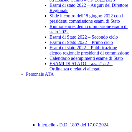
Esami di stato 2022 – Auguri del Direttore
Regionale
Slide incontro dell’ 8 giugno 2022 con i
presidenti commissione esami di Stato
Riunione presidenti commissione esami di
stato 2022
Esami di Stato 2022 – Secondo ciclo
Esami di Stato 2022 – Primo ciclo
Esami di stato 2022 – Pubblicazione
elenco regionale presidenti di commissione
Calendario adempimenti esame di Stato
ESAMI DI STATO – a.s. 21/22 –
Ordinanza e relativi allegati
Personale ATA
Interpello - D.D. 1897 del 17.07.2024