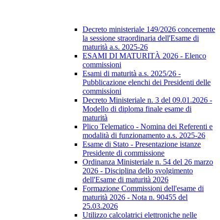
Decreto ministeriale 149/2026 concernente
la sessione straordinaria dell'Esame di
maturità a.s. 2025-26
ESAMI DI MATURITÀ 2026 - Elenco
commissioni
Esami di maturità a.s. 2025/26 -
Pubblicazione elenchi dei Presidenti delle
commissioni
Decreto Ministeriale n. 3 del 09.01.2026 -
Modello di diploma finale esame di
maturità
Plico Telematico - Nomina dei Referenti e
modalità di funzionamento a.s. 2025-26
Esame di Stato - Presentazione istanze
Presidente di commissione
Ordinanza Ministeriale n. 54 del 26 marzo
2026 - Disciplina dello svolgimento
dell'Esame di maturità 2026
Formazione Commissioni dell'esame di
maturità 2026 - Nota n. 90455 del
25.03.2026
Utilizzo calcolatrici elettroniche nelle