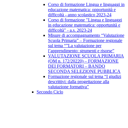
Corso di formazione Lingua e linguaggi in
educazione matematica: opportunità e
difficoltà - anno scolastico 2023-24
Corso di formazione "Lingua e linguaggi
in educazione matematica: opportunità e
difficoltà" - a.s. 2023-24
Misure di accompagnamento “Valutazione
Scuola Primaria” – Formazione regionale
sul tema “”La valutazione per
l’apprendimento: strumenti e risorse”
VALUTAZIONE SCUOLA PRIMARIA
(OM n. 172/20220) – FORMAZIONE
DEI FORMATORI – BANDO
SECONDA SELEZIONE PUBBLICA
Formazione regionale sul tema “I giudizi
descrittivi: dalla progettazione alla
valutazione formativa”
Secondo Ciclo