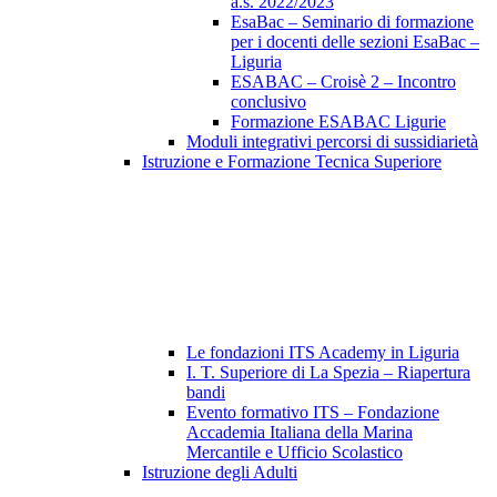
a.s. 2022/2023
EsaBac – Seminario di formazione
per i docenti delle sezioni EsaBac –
Liguria
ESABAC – Croisè 2 – Incontro
conclusivo
Formazione ESABAC Ligurie
Moduli integrativi percorsi di sussidiarietà
Istruzione e Formazione Tecnica Superiore
Le fondazioni ITS Academy in Liguria
I. T. Superiore di La Spezia – Riapertura
bandi
Evento formativo ITS – Fondazione
Accademia Italiana della Marina
Mercantile e Ufficio Scolastico
Istruzione degli Adulti