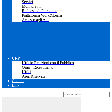
Servizi
Monitoraggi
Richiesta di Patrocinio
Piattaforma Work&Learn
Accesso agli Atti
URP
Ufficio Relazioni con il Pubblico
Orari - Ricevimento
Uffici
Area Riservata
Contatti
Link
Campo di ricerca per le pagine del sito