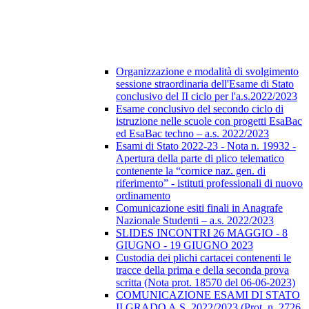
Organizzazione e modalità di svolgimento
sessione straordinaria dell'Esame di Stato
conclusivo del II ciclo per l'a.s.2022/2023
Esame conclusivo del secondo ciclo di
istruzione nelle scuole con progetti EsaBac
ed EsaBac techno – a.s. 2022/2023
Esami di Stato 2022-23 - Nota n. 19932 -
Apertura della parte di plico telematico
contenente la “cornice naz. gen. di
riferimento” - istituti professionali di nuovo
ordinamento
Comunicazione esiti finali in Anagrafe
Nazionale Studenti – a.s. 2022/2023
SLIDES INCONTRI 26 MAGGIO - 8
GIUGNO - 19 GIUGNO 2023
Custodia dei plichi cartacei contenenti le
tracce della prima e della seconda prova
scritta (Nota prot. 18570 del 06-06-2023)
COMUNICAZIONE ESAMI DI STATO
II GRADO A.S. 2022/2023 (Prot. n. 2726