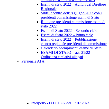
Esami di stato 2022 – Auguri del Direttore
Regionale
Slide incontro dell’ 8 giugno 2022 con i
presidenti commissione esami di Stato
Riunione presidenti commissione esami di
stato 2022
Esami di Stato 2022 – Secondo ciclo
Esami di Stato 2022 – Primo ciclo
Esami di stato 2022 – Pubblicazione
elenco regionale presidenti di commissione
Calendario adempimenti esame di Stato
ESAMI DI STATO – a.s. 21/22 –
Ordinanza e relativi allegati
Personale ATA
Interpello - D.D. 1897 del 17.07.2024