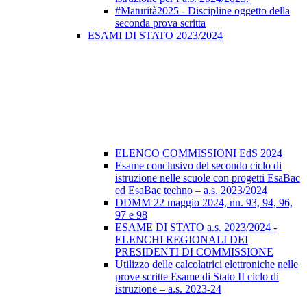
#Maturità2025 - Discipline oggetto della
seconda prova scritta
ESAMI DI STATO 2023/2024
ELENCO COMMISSIONI EdS 2024
Esame conclusivo del secondo ciclo di
istruzione nelle scuole con progetti EsaBac
ed EsaBac techno – a.s. 2023/2024
DDMM 22 maggio 2024, nn. 93, 94, 96,
97 e 98
ESAME DI STATO a.s. 2023/2024 -
ELENCHI REGIONALI DEI
PRESIDENTI DI COMMISSIONE
Utilizzo delle calcolatrici elettroniche nelle
prove scritte Esame di Stato II ciclo di
istruzione – a.s. 2023-24