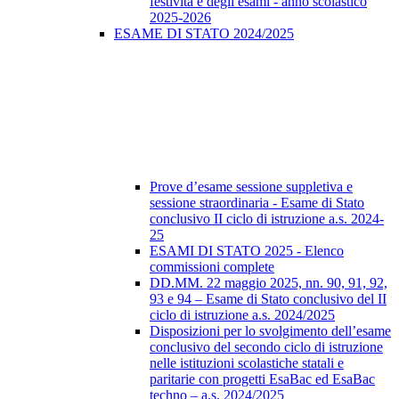
festività e degli esami - anno scolastico
2025-2026
ESAME DI STATO 2024/2025
Prove d’esame sessione suppletiva e
sessione straordinaria - Esame di Stato
conclusivo II ciclo di istruzione a.s. 2024-
25
ESAMI DI STATO 2025 - Elenco
commissioni complete
DD.MM. 22 maggio 2025, nn. 90, 91, 92,
93 e 94 – Esame di Stato conclusivo del II
ciclo di istruzione a.s. 2024/2025
Disposizioni per lo svolgimento dell’esame
conclusivo del secondo ciclo di istruzione
nelle istituzioni scolastiche statali e
paritarie con progetti EsaBac ed EsaBac
techno – a.s. 2024/2025