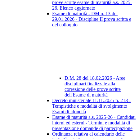
prove scritte esame di maturità a.s. 2025-
26. Elenco aggiornato
Esame di maturità - DM n. 13 del
29.01.2026 - Discipline II prova scritta e
del colloquio
D.M. 28 del 18.02.2026 - Aree
disciplinari finalizzate alla
correzione delle prove scritte
dell'Esame di maturità
Decreto ministeriale 11.11.2025 n. 218 -
Tempistiche e modalità di svolgimento
Esami di idoneità
Esame di maturità a.s. 2025-26 - Candidati
interni ed esterni - Termini e modalità di
presentazione domande di partecipazione
Ordinanza relativa al calendario delle