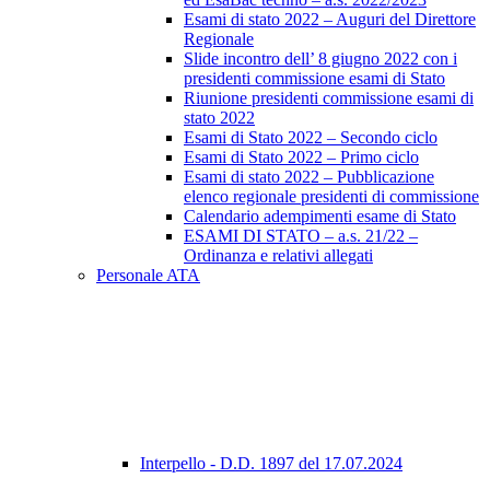
Esami di stato 2022 – Auguri del Direttore
Regionale
Slide incontro dell’ 8 giugno 2022 con i
presidenti commissione esami di Stato
Riunione presidenti commissione esami di
stato 2022
Esami di Stato 2022 – Secondo ciclo
Esami di Stato 2022 – Primo ciclo
Esami di stato 2022 – Pubblicazione
elenco regionale presidenti di commissione
Calendario adempimenti esame di Stato
ESAMI DI STATO – a.s. 21/22 –
Ordinanza e relativi allegati
Personale ATA
Interpello - D.D. 1897 del 17.07.2024