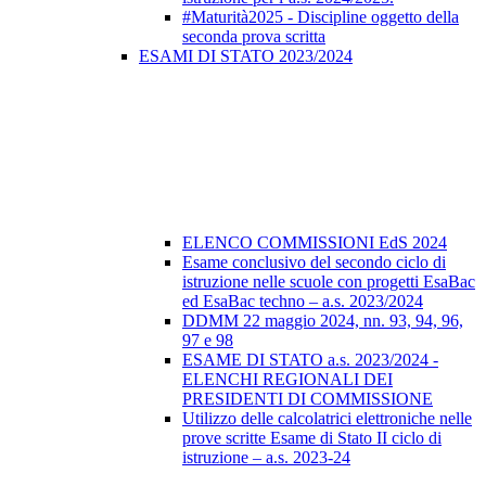
#Maturità2025 - Discipline oggetto della
seconda prova scritta
ESAMI DI STATO 2023/2024
ELENCO COMMISSIONI EdS 2024
Esame conclusivo del secondo ciclo di
istruzione nelle scuole con progetti EsaBac
ed EsaBac techno – a.s. 2023/2024
DDMM 22 maggio 2024, nn. 93, 94, 96,
97 e 98
ESAME DI STATO a.s. 2023/2024 -
ELENCHI REGIONALI DEI
PRESIDENTI DI COMMISSIONE
Utilizzo delle calcolatrici elettroniche nelle
prove scritte Esame di Stato II ciclo di
istruzione – a.s. 2023-24