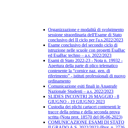
Organizzazione e modalità di svolgimento
sessione straordinaria dell'Esame di Stato
conclusivo del II ciclo per l'a.s.2022/2023
Esame conclusivo del secondo ciclo di
istruzione nelle scuole con progetti EsaBac
ed EsaBac techno – a.s. 2022/2023
Esami di Stato 2022-23 - Nota n. 19932 -
Apertura della parte di plico telematico
contenente la “cornice naz. gen. di
riferimento” - istituti professionali di nuovo
ordinamento
Comunicazione esiti finali in Anagrafe
Nazionale Studenti – a.s. 2022/2023
SLIDES INCONTRI 26 MAGGIO - 8
GIUGNO - 19 GIUGNO 2023
Custodia dei plichi cartacei contenenti le
tracce della prima e della seconda prova
scritta (Nota prot. 18570 del 06-06-2023)
COMUNICAZIONE ESAMI DI STATO
II GRADO A.S. 2022/2023 (Prot. n. 2726