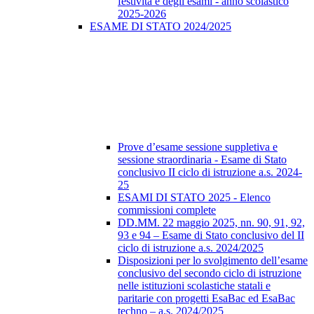
festività e degli esami - anno scolastico
2025-2026
ESAME DI STATO 2024/2025
Prove d’esame sessione suppletiva e
sessione straordinaria - Esame di Stato
conclusivo II ciclo di istruzione a.s. 2024-
25
ESAMI DI STATO 2025 - Elenco
commissioni complete
DD.MM. 22 maggio 2025, nn. 90, 91, 92,
93 e 94 – Esame di Stato conclusivo del II
ciclo di istruzione a.s. 2024/2025
Disposizioni per lo svolgimento dell’esame
conclusivo del secondo ciclo di istruzione
nelle istituzioni scolastiche statali e
paritarie con progetti EsaBac ed EsaBac
techno – a.s. 2024/2025