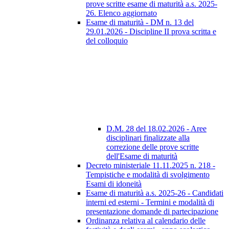
prove scritte esame di maturità a.s. 2025-
26. Elenco aggiornato
Esame di maturità - DM n. 13 del
29.01.2026 - Discipline II prova scritta e
del colloquio
D.M. 28 del 18.02.2026 - Aree
disciplinari finalizzate alla
correzione delle prove scritte
dell'Esame di maturità
Decreto ministeriale 11.11.2025 n. 218 -
Tempistiche e modalità di svolgimento
Esami di idoneità
Esame di maturità a.s. 2025-26 - Candidati
interni ed esterni - Termini e modalità di
presentazione domande di partecipazione
Ordinanza relativa al calendario delle