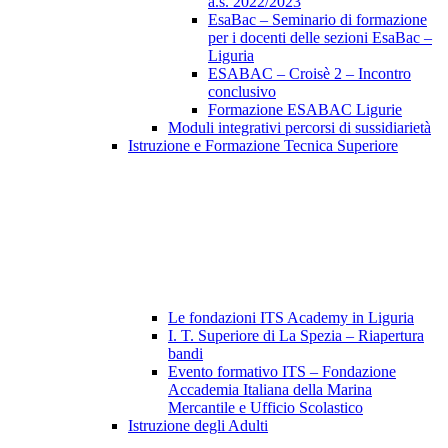
a.s. 2022/2023
EsaBac – Seminario di formazione
per i docenti delle sezioni EsaBac –
Liguria
ESABAC – Croisè 2 – Incontro
conclusivo
Formazione ESABAC Ligurie
Moduli integrativi percorsi di sussidiarietà
Istruzione e Formazione Tecnica Superiore
Le fondazioni ITS Academy in Liguria
I. T. Superiore di La Spezia – Riapertura
bandi
Evento formativo ITS – Fondazione
Accademia Italiana della Marina
Mercantile e Ufficio Scolastico
Istruzione degli Adulti