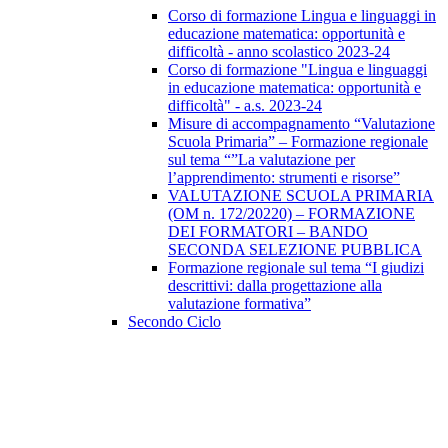
Corso di formazione Lingua e linguaggi in
educazione matematica: opportunità e
difficoltà - anno scolastico 2023-24
Corso di formazione "Lingua e linguaggi
in educazione matematica: opportunità e
difficoltà" - a.s. 2023-24
Misure di accompagnamento “Valutazione
Scuola Primaria” – Formazione regionale
sul tema “”La valutazione per
l’apprendimento: strumenti e risorse”
VALUTAZIONE SCUOLA PRIMARIA
(OM n. 172/20220) – FORMAZIONE
DEI FORMATORI – BANDO
SECONDA SELEZIONE PUBBLICA
Formazione regionale sul tema “I giudizi
descrittivi: dalla progettazione alla
valutazione formativa”
Secondo Ciclo