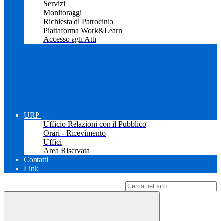
Servizi
Monitoraggi
Richiesta di Patrocinio
Piattaforma Work&Learn
Accesso agli Atti
URP
Ufficio Relazioni con il Pubblico
Orari - Ricevimento
Uffici
Area Riservata
Contatti
Link
Campo di ricerca per le pagine del sito