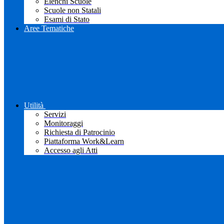
Elenchi Scuole
Scuole non Statali
Esami di Stato
Aree Tematiche
Utilità
Servizi
Monitoraggi
Richiesta di Patrocinio
Piattaforma Work&Learn
Accesso agli Atti