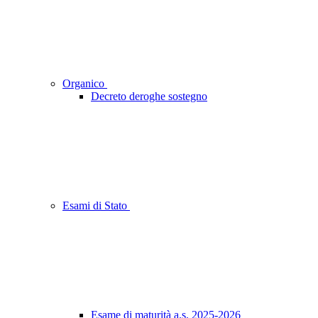
Organico
Decreto deroghe sostegno
Esami di Stato
Esame di maturità a.s. 2025-2026