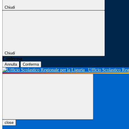
Chiudi
Chiudi
Conferma
Annulla
Conferma
Ufficio Scolastico Reg
close