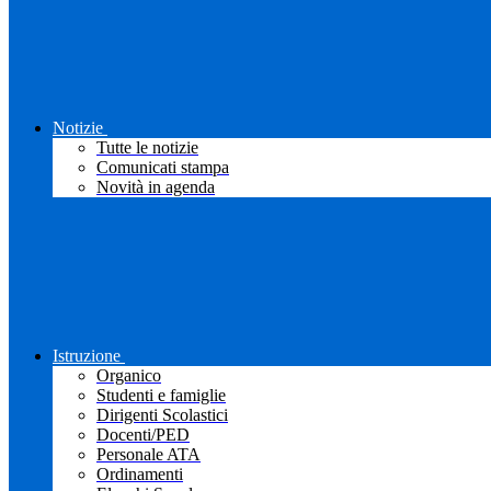
Notizie
Tutte le notizie
Comunicati stampa
Novità in agenda
Istruzione
Organico
Studenti e famiglie
Dirigenti Scolastici
Docenti/PED
Personale ATA
Ordinamenti