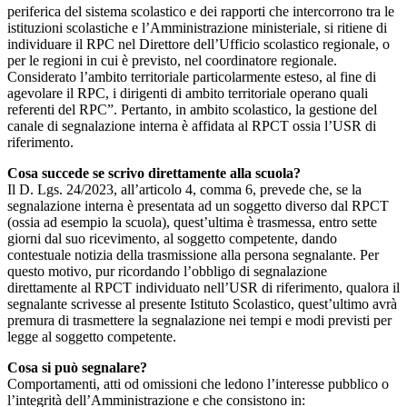
periferica del sistema scolastico e dei rapporti che intercorrono tra le
istituzioni scolastiche e l’Amministrazione ministeriale, si ritiene di
individuare il RPC nel Direttore dell’Ufficio scolastico regionale, o
per le regioni in cui è previsto, nel coordinatore regionale.
Considerato l’ambito territoriale particolarmente esteso, al fine di
agevolare il RPC, i dirigenti di ambito territoriale operano quali
referenti del RPC”. Pertanto, in ambito scolastico, la gestione del
canale di segnalazione interna è affidata al RPCT ossia l’USR di
riferimento.
Cosa succede se scrivo direttamente alla scuola?
Il D. Lgs. 24/2023, all’articolo 4, comma 6, prevede che, se la
segnalazione interna è presentata ad un soggetto diverso dal RPCT
(ossia ad esempio la scuola), quest’ultima è trasmessa, entro sette
giorni dal suo ricevimento, al soggetto competente, dando
contestuale notizia della trasmissione alla persona segnalante. Per
questo motivo, pur ricordando l’obbligo di segnalazione
direttamente al RPCT individuato nell’USR di riferimento, qualora il
segnalante scrivesse al presente Istituto Scolastico, quest’ultimo avrà
premura di trasmettere la segnalazione nei tempi e modi previsti per
legge al soggetto competente.
Cosa si può segnalare?
Comportamenti, atti od omissioni che ledono l’interesse pubblico o
l’integrità dell’Amministrazione e che consistono in: