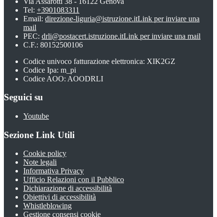
Via Assarotti 38 - 16122 Genova
Tel:
+3901083311
Email:
direzione-liguria@istruzione.it
Link per inviare una
mail
PEC:
drli@postacert.istruzione.it
Link per inviare una mail
C.F.: 80152500106
Codice univoco fatturazione elettronica: XIK2GZ
Codice Ipa: m_pi
Codice AOO: AOODRLI
Seguici su
Youtube
Sezione Link Utili
Cookie policy
Note legali
Informativa Privacy
Ufficio Relazioni con il Pubblico
Dichiarazione di accessibilità
Obiettivi di accessibilità
Whistleblowing
Gestione consensi cookie