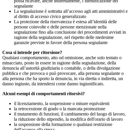
possa ricavare, anche indirettamente, l’identificazione del
segnalante
La segnalazione è sottratta all’accesso agli atti amministrativi e
al diritto di accesso civico generalizzato
La protezione della riservatezza è estesa all’identità delle
persone coinvolte e delle persone menzionate nella
segnalazione fino alla conclusione dei procedimenti avviati in
ragione della segnalazione, nel rispetto delle medesime
garanzie previste in favore della persona segnalante
Cosa si intende per ritorsione?
Qualsiasi comportamento, atto od omissione, anche solo tentato o
minacciato, posto in essere in ragione della segnalazione, della
denuncia all’autorità giudiziaria o contabile, o della divulgazione
pubblica e che provoca o può provocare, alla persona segnalante o
alla persona che ha sporto la denuncia, in via diretta o indiretta, un
danno ingiusto, da intendersi come danno ingiustificato.
Alcuni esempi di comportamenti ritorsivi?
il licenziamento, la sospensione o misure equivalenti
la retrocessione di grado o la mancata promozione
il mutamento di funzioni, il cambiamento del luogo di lavoro,
la riduzione dello stipendio, la modifica dell'orario di lavoro
la sospensione della formazione o qualsiasi restrizione
dell'accesso alla stessa