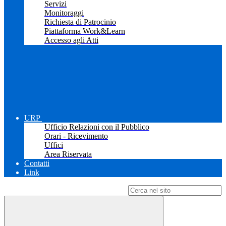
Servizi
Monitoraggi
Richiesta di Patrocinio
Piattaforma Work&Learn
Accesso agli Atti
URP
Ufficio Relazioni con il Pubblico
Orari - Ricevimento
Uffici
Area Riservata
Contatti
Link
Campo di ricerca per le pagine del sito