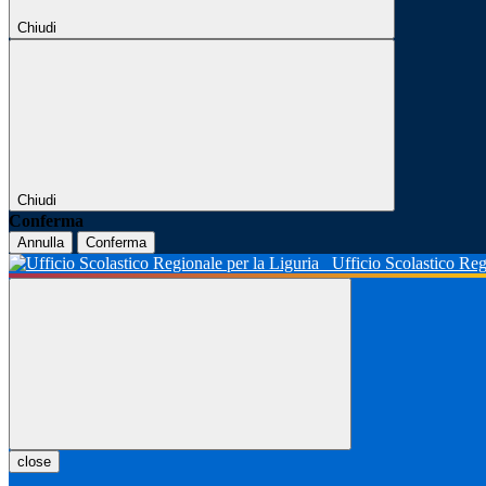
Chiudi
Chiudi
Conferma
Annulla
Conferma
Ufficio Scolastico Reg
close