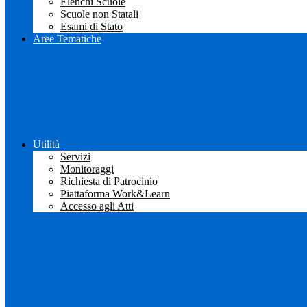
Elenchi Scuole
Scuole non Statali
Esami di Stato
Aree Tematiche
Utilità
Servizi
Monitoraggi
Richiesta di Patrocinio
Piattaforma Work&Learn
Accesso agli Atti