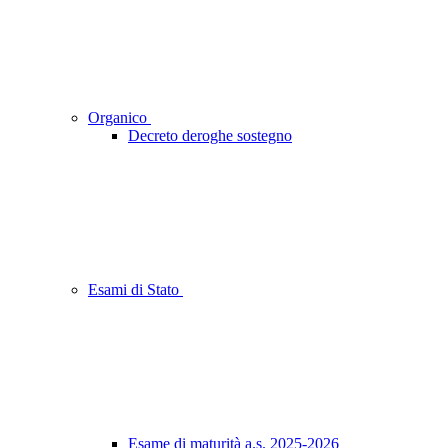
Organico
Decreto deroghe sostegno
Esami di Stato
Esame di maturità a.s. 2025-2026