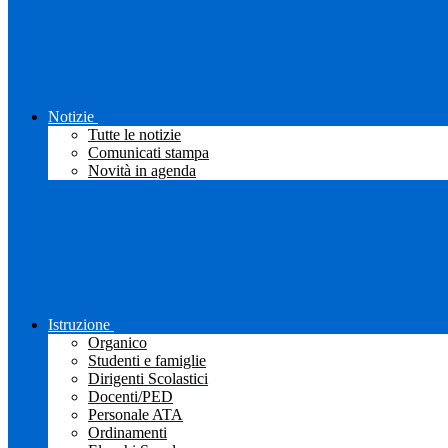
Notizie
Tutte le notizie
Comunicati stampa
Novità in agenda
Istruzione
Organico
Studenti e famiglie
Dirigenti Scolastici
Docenti/PED
Personale ATA
Ordinamenti