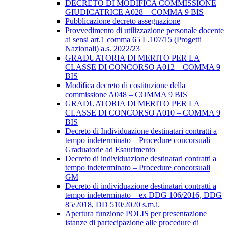
DECRETO DI MODIFICA COMMISSIONE
GIUDICATRICE A028 – COMMA 9 BIS
Pubblicazione decreto assegnazione
Provvedimento di utilizzazione personale docente
ai sensi art.1 comma 65 L.107/15 (Progetti
Nazionali) a.s. 2022/23
GRADUATORIA DI MERITO PER LA
CLASSE DI CONCORSO A012 – COMMA 9
BIS
Modifica decreto di costituzione della
commissione A048 – COMMA 9 BIS
GRADUATORIA DI MERITO PER LA
CLASSE DI CONCORSO A010 – COMMA 9
BIS
Decreto di Individuazione destinatari contratti a
tempo indeterminato – Procedure concorsuali
Graduatorie ad Esaurimento
Decreto di individuazione destinatari contratti a
tempo indeterminato – Procedure concorsuali
GM
Decreto di individuazione destinatari contratti a
tempo indeterminato – ex DDG 106/2016, DDG
85/2018, DD 510/2020 s.m.i.
Apertura funzione POLIS per presentazione
istanze di partecipazione alle procedure di