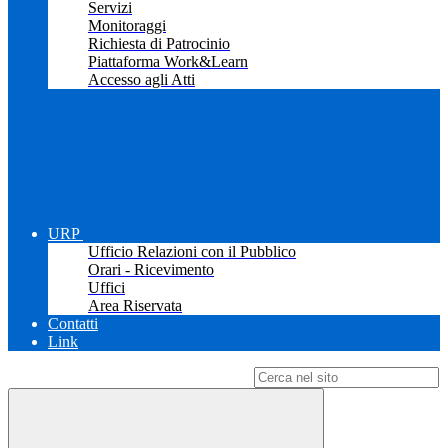
Servizi
Monitoraggi
Richiesta di Patrocinio
Piattaforma Work&Learn
Accesso agli Atti
URP
Ufficio Relazioni con il Pubblico
Orari - Ricevimento
Uffici
Area Riservata
Contatti
Link
Campo di ricerca per le pagine del sito