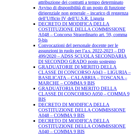
attribuzione dei contratti a tempo determinato
Avviso di disponibilità di un posto di funzione
dirigenziale non generale – incarico di reggenza
dell’Ufficio IV dell’U.S.R. Liguria
DECRETO DI MODIFICA DELLA
COSTITUZIONE DELLA COMMISSIONE
A048 – Concorso Straordinario art. 59, comma
9-bis
Convocazioni del personale docente per le
assunzioni in ruolo per l’a.s. 2022-2023 – DD
499/2020 – ADSS SCUOLA SECONDARIA
DI SECONDO GRADO posto sostegno
GRADUATORIE DI MERITO DELLA
CLASSE DI CONCORSO A043 – LIGURIA –
BASILICATA – CALABRIA – TOSCANA –
MARCHE – COMMA 9 BIS
GRADUATORIA DI MERITO DELLA
CLASSE DI CONCORSO A050 – COMMA 9
BIS
DECRETO DI MODIFICA DELLA
COSTITUZIONE DELLA COMMISSIONE
A048 – COMMA 9 BIS
DECRETO DI MODIFICA DELLA
COSTITUZIONE DELLA COMMISSIONE
A040 – COMMA 9 BIS