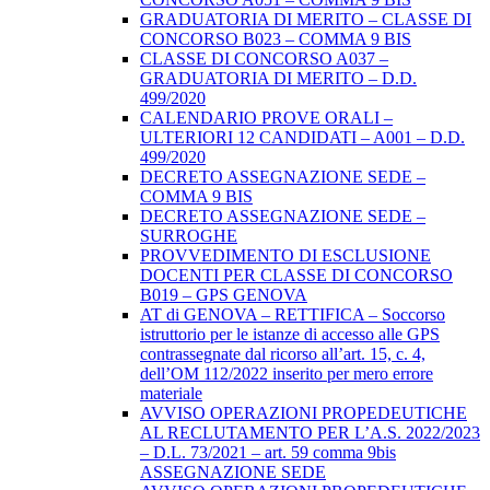
GRADUATORIA DI MERITO – CLASSE DI
CONCORSO B023 – COMMA 9 BIS
CLASSE DI CONCORSO A037 –
GRADUATORIA DI MERITO – D.D.
499/2020
CALENDARIO PROVE ORALI –
ULTERIORI 12 CANDIDATI – A001 – D.D.
499/2020
DECRETO ASSEGNAZIONE SEDE –
COMMA 9 BIS
DECRETO ASSEGNAZIONE SEDE –
SURROGHE
PROVVEDIMENTO DI ESCLUSIONE
DOCENTI PER CLASSE DI CONCORSO
B019 – GPS GENOVA
AT di GENOVA – RETTIFICA – Soccorso
istruttorio per le istanze di accesso alle GPS
contrassegnate dal ricorso all’art. 15, c. 4,
dell’OM 112/2022 inserito per mero errore
materiale
AVVISO OPERAZIONI PROPEDEUTICHE
AL RECLUTAMENTO PER L’A.S. 2022/2023
– D.L. 73/2021 – art. 59 comma 9bis
ASSEGNAZIONE SEDE