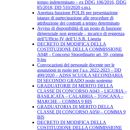
tempo indeterminato – ex DDG 106/2016, DDG
85/2018, DD 510/2020 s.m.i.
Apertura funzione POLIS per presentazione
istanze di partecipazione alle procedure di
attribuzione dei contratti a tempo determinato
Avviso di disponibilità di un posto di funzione
dirigenziale non generale – incarico di reggenza
dell’Ufficio IV dell’U.S.R. Liguria
DECRETO DI MODIFICA DELLA
COSTITUZIONE DELLA COMMISSIONE
A048 – Concorso Straordinario art. 59, comma
9-bis
Convocazioni del personale docente per le
assunzioni in ruolo per l’a.s. 2022-2023 – DD
499/2020 – ADSS SCUOLA SECONDARIA
DI SECONDO GRADO posto sostegno
GRADUATORIE DI MERITO DELLA
CLASSE DI CONCORSO A043 – LIGURIA –
BASILICATA – CALABRIA – TOSCANA –
MARCHE – COMMA 9 BIS
GRADUATORIA DI MERITO DELLA
CLASSE DI CONCORSO A050 – COMMA 9
BIS
DECRETO DI MODIFICA DELLA
COSTITUZIONE DELLA COMMISSIONE