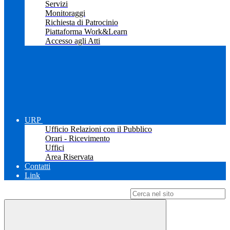
Servizi
Monitoraggi
Richiesta di Patrocinio
Piattaforma Work&Learn
Accesso agli Atti
URP
Ufficio Relazioni con il Pubblico
Orari - Ricevimento
Uffici
Area Riservata
Contatti
Link
Campo di ricerca per le pagine del sito