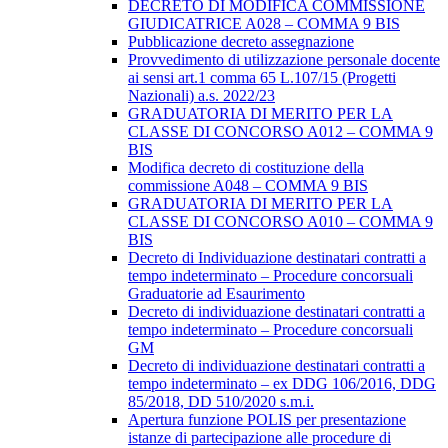
DECRETO DI MODIFICA COMMISSIONE
GIUDICATRICE A028 – COMMA 9 BIS
Pubblicazione decreto assegnazione
Provvedimento di utilizzazione personale docente
ai sensi art.1 comma 65 L.107/15 (Progetti
Nazionali) a.s. 2022/23
GRADUATORIA DI MERITO PER LA
CLASSE DI CONCORSO A012 – COMMA 9
BIS
Modifica decreto di costituzione della
commissione A048 – COMMA 9 BIS
GRADUATORIA DI MERITO PER LA
CLASSE DI CONCORSO A010 – COMMA 9
BIS
Decreto di Individuazione destinatari contratti a
tempo indeterminato – Procedure concorsuali
Graduatorie ad Esaurimento
Decreto di individuazione destinatari contratti a
tempo indeterminato – Procedure concorsuali
GM
Decreto di individuazione destinatari contratti a
tempo indeterminato – ex DDG 106/2016, DDG
85/2018, DD 510/2020 s.m.i.
Apertura funzione POLIS per presentazione
istanze di partecipazione alle procedure di