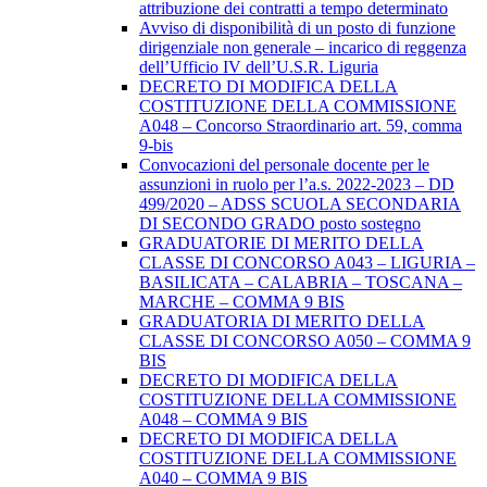
attribuzione dei contratti a tempo determinato
Avviso di disponibilità di un posto di funzione
dirigenziale non generale – incarico di reggenza
dell’Ufficio IV dell’U.S.R. Liguria
DECRETO DI MODIFICA DELLA
COSTITUZIONE DELLA COMMISSIONE
A048 – Concorso Straordinario art. 59, comma
9-bis
Convocazioni del personale docente per le
assunzioni in ruolo per l’a.s. 2022-2023 – DD
499/2020 – ADSS SCUOLA SECONDARIA
DI SECONDO GRADO posto sostegno
GRADUATORIE DI MERITO DELLA
CLASSE DI CONCORSO A043 – LIGURIA –
BASILICATA – CALABRIA – TOSCANA –
MARCHE – COMMA 9 BIS
GRADUATORIA DI MERITO DELLA
CLASSE DI CONCORSO A050 – COMMA 9
BIS
DECRETO DI MODIFICA DELLA
COSTITUZIONE DELLA COMMISSIONE
A048 – COMMA 9 BIS
DECRETO DI MODIFICA DELLA
COSTITUZIONE DELLA COMMISSIONE
A040 – COMMA 9 BIS