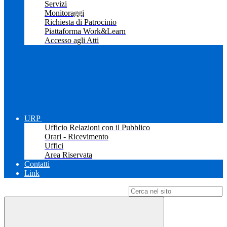
Servizi
Monitoraggi
Richiesta di Patrocinio
Piattaforma Work&Learn
Accesso agli Atti
URP
Ufficio Relazioni con il Pubblico
Orari - Ricevimento
Uffici
Area Riservata
Contatti
Link
Campo di ricerca per le pagine del sito