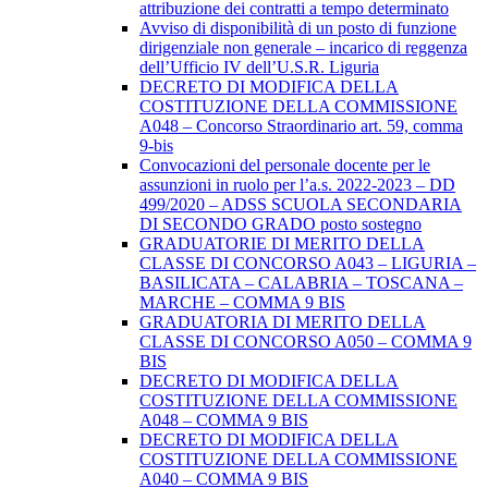
attribuzione dei contratti a tempo determinato
Avviso di disponibilità di un posto di funzione
dirigenziale non generale – incarico di reggenza
dell’Ufficio IV dell’U.S.R. Liguria
DECRETO DI MODIFICA DELLA
COSTITUZIONE DELLA COMMISSIONE
A048 – Concorso Straordinario art. 59, comma
9-bis
Convocazioni del personale docente per le
assunzioni in ruolo per l’a.s. 2022-2023 – DD
499/2020 – ADSS SCUOLA SECONDARIA
DI SECONDO GRADO posto sostegno
GRADUATORIE DI MERITO DELLA
CLASSE DI CONCORSO A043 – LIGURIA –
BASILICATA – CALABRIA – TOSCANA –
MARCHE – COMMA 9 BIS
GRADUATORIA DI MERITO DELLA
CLASSE DI CONCORSO A050 – COMMA 9
BIS
DECRETO DI MODIFICA DELLA
COSTITUZIONE DELLA COMMISSIONE
A048 – COMMA 9 BIS
DECRETO DI MODIFICA DELLA
COSTITUZIONE DELLA COMMISSIONE
A040 – COMMA 9 BIS