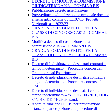
DECRETO DI MODIFICA COMMISSIONE
GIUDICATRICE A028 – COMMA 9 BIS
Pubblicazione decreto assegnazione
Provvedimento di utilizzazione personale docente
ai sensi art.1 comma 65 L.107/15 (Progetti
Nazionali) a.s. 2022/23
GRADUATORIA DI MERITO PER LA
CLASSE DI CONCORSO A012 – COMMA 9
BIS
Modifica decreto di costituzione della
commissione A048 – COMMA 9 BIS
GRADUATORIA DI MERITO PER LA
CLASSE DI CONCORSO A010 – COMMA 9
BIS
Decreto di Individuazione destinatari contratti a
tempo indeterminato – Procedure concorsuali
Graduatorie ad Esaurimento
Decreto di individuazione destinatari contratti a
tempo indeterminato – Procedure concorsuali
GM
Decreto di individuazione destinatari contratti a
tempo indeterminato – ex DDG 106/2016, DDG
85/2018, DD 510/2020 s.m.i.
Apertura funzione POLIS per presentazione
istanze di partecipazione alle procedure di