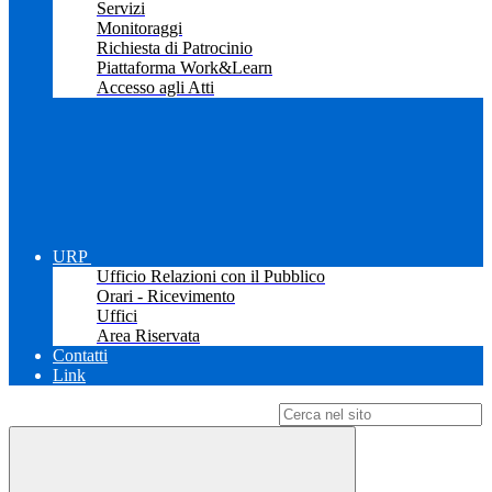
Servizi
Monitoraggi
Richiesta di Patrocinio
Piattaforma Work&Learn
Accesso agli Atti
URP
Ufficio Relazioni con il Pubblico
Orari - Ricevimento
Uffici
Area Riservata
Contatti
Link
Campo di ricerca per le pagine del sito