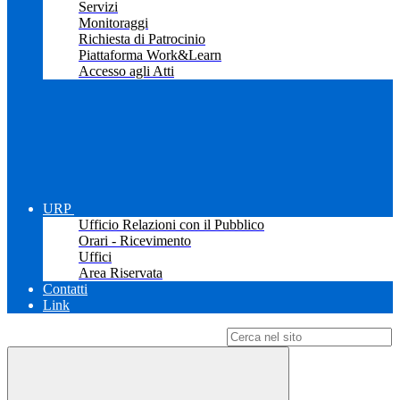
Servizi
Monitoraggi
Richiesta di Patrocinio
Piattaforma Work&Learn
Accesso agli Atti
URP
Ufficio Relazioni con il Pubblico
Orari - Ricevimento
Uffici
Area Riservata
Contatti
Link
Campo di ricerca per le pagine del sito