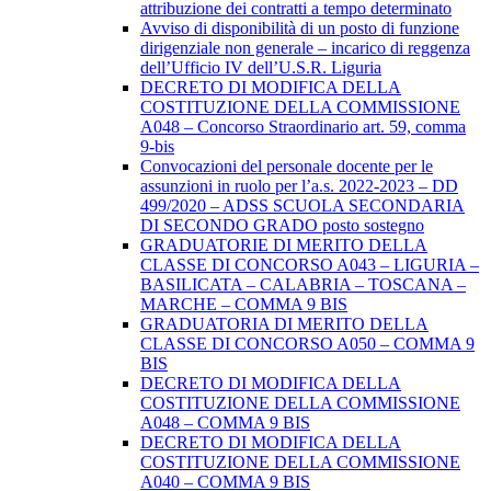
attribuzione dei contratti a tempo determinato
Avviso di disponibilità di un posto di funzione
dirigenziale non generale – incarico di reggenza
dell’Ufficio IV dell’U.S.R. Liguria
DECRETO DI MODIFICA DELLA
COSTITUZIONE DELLA COMMISSIONE
A048 – Concorso Straordinario art. 59, comma
9-bis
Convocazioni del personale docente per le
assunzioni in ruolo per l’a.s. 2022-2023 – DD
499/2020 – ADSS SCUOLA SECONDARIA
DI SECONDO GRADO posto sostegno
GRADUATORIE DI MERITO DELLA
CLASSE DI CONCORSO A043 – LIGURIA –
BASILICATA – CALABRIA – TOSCANA –
MARCHE – COMMA 9 BIS
GRADUATORIA DI MERITO DELLA
CLASSE DI CONCORSO A050 – COMMA 9
BIS
DECRETO DI MODIFICA DELLA
COSTITUZIONE DELLA COMMISSIONE
A048 – COMMA 9 BIS
DECRETO DI MODIFICA DELLA
COSTITUZIONE DELLA COMMISSIONE
A040 – COMMA 9 BIS