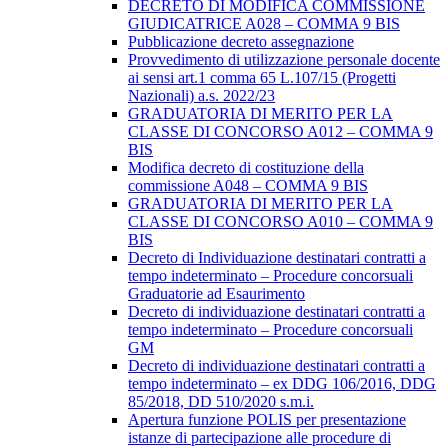
DECRETO DI MODIFICA COMMISSIONE
GIUDICATRICE A028 – COMMA 9 BIS
Pubblicazione decreto assegnazione
Provvedimento di utilizzazione personale docente
ai sensi art.1 comma 65 L.107/15 (Progetti
Nazionali) a.s. 2022/23
GRADUATORIA DI MERITO PER LA
CLASSE DI CONCORSO A012 – COMMA 9
BIS
Modifica decreto di costituzione della
commissione A048 – COMMA 9 BIS
GRADUATORIA DI MERITO PER LA
CLASSE DI CONCORSO A010 – COMMA 9
BIS
Decreto di Individuazione destinatari contratti a
tempo indeterminato – Procedure concorsuali
Graduatorie ad Esaurimento
Decreto di individuazione destinatari contratti a
tempo indeterminato – Procedure concorsuali
GM
Decreto di individuazione destinatari contratti a
tempo indeterminato – ex DDG 106/2016, DDG
85/2018, DD 510/2020 s.m.i.
Apertura funzione POLIS per presentazione
istanze di partecipazione alle procedure di