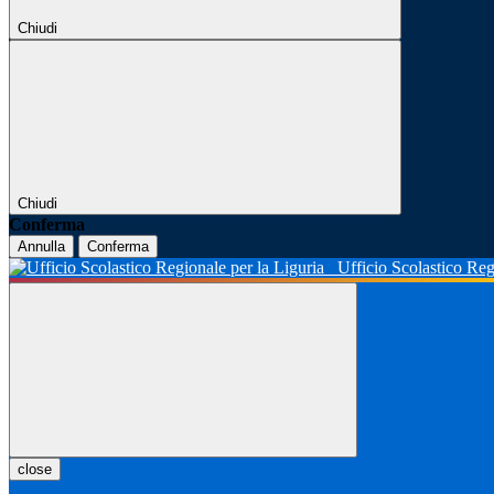
Chiudi
Chiudi
Conferma
Annulla
Conferma
Ufficio Scolastico Reg
close