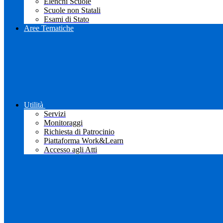
Elenchi Scuole
Scuole non Statali
Esami di Stato
Aree Tematiche
Utilità
Servizi
Monitoraggi
Richiesta di Patrocinio
Piattaforma Work&Learn
Accesso agli Atti