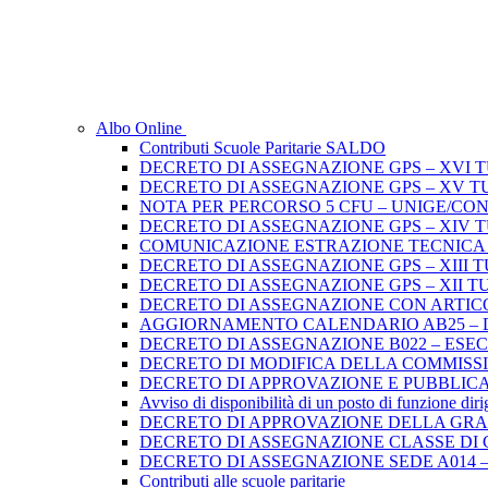
Albo Online
Contributi Scuole Paritarie SALDO
DECRETO DI ASSEGNAZIONE GPS – XVI 
DECRETO DI ASSEGNAZIONE GPS – XV T
NOTA PER PERCORSO 5 CFU – UNIGE/CO
DECRETO DI ASSEGNAZIONE GPS – XIV 
COMUNICAZIONE ESTRAZIONE TECNICA di 
DECRETO DI ASSEGNAZIONE GPS – XIII 
DECRETO DI ASSEGNAZIONE GPS – XII T
DECRETO DI ASSEGNAZIONE CON ARTICO
AGGIORNAMENTO CALENDARIO AB25 – D.D
DECRETO DI ASSEGNAZIONE B022 – ES
DECRETO DI MODIFICA DELLA COMMISSION
DECRETO DI APPROVAZIONE E PUBBLICA
Avviso di disponibilità di un posto di funzione dir
DECRETO DI APPROVAZIONE DELLA GRADU
DECRETO DI ASSEGNAZIONE CLASSE DI 
DECRETO DI ASSEGNAZIONE SEDE A014 –
Contributi alle scuole paritarie