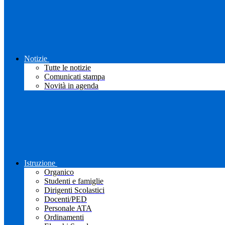
Notizie
Tutte le notizie
Comunicati stampa
Novità in agenda
Istruzione
Organico
Studenti e famiglie
Dirigenti Scolastici
Docenti/PED
Personale ATA
Ordinamenti