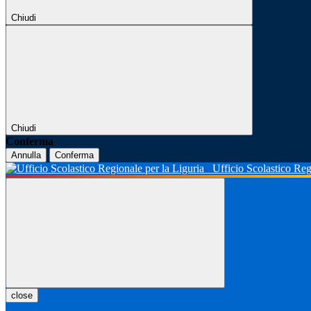
Chiudi
Chiudi
Conferma
Annulla
Conferma
Ufficio Scolastico Reg
close