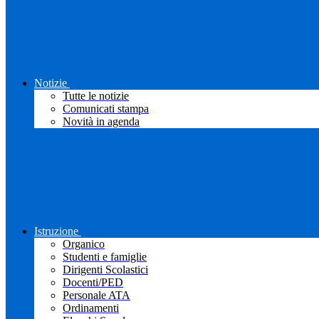
Notizie
Tutte le notizie
Comunicati stampa
Novità in agenda
Istruzione
Organico
Studenti e famiglie
Dirigenti Scolastici
Docenti/PED
Personale ATA
Ordinamenti