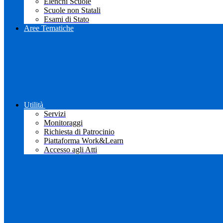
Elenchi Scuole
Scuole non Statali
Esami di Stato
Aree Tematiche
Utilità
Servizi
Monitoraggi
Richiesta di Patrocinio
Piattaforma Work&Learn
Accesso agli Atti