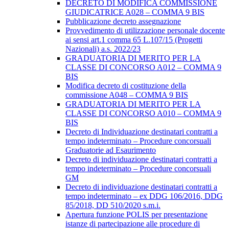
DECRETO DI MODIFICA COMMISSIONE
GIUDICATRICE A028 – COMMA 9 BIS
Pubblicazione decreto assegnazione
Provvedimento di utilizzazione personale docente
ai sensi art.1 comma 65 L.107/15 (Progetti
Nazionali) a.s. 2022/23
GRADUATORIA DI MERITO PER LA
CLASSE DI CONCORSO A012 – COMMA 9
BIS
Modifica decreto di costituzione della
commissione A048 – COMMA 9 BIS
GRADUATORIA DI MERITO PER LA
CLASSE DI CONCORSO A010 – COMMA 9
BIS
Decreto di Individuazione destinatari contratti a
tempo indeterminato – Procedure concorsuali
Graduatorie ad Esaurimento
Decreto di individuazione destinatari contratti a
tempo indeterminato – Procedure concorsuali
GM
Decreto di individuazione destinatari contratti a
tempo indeterminato – ex DDG 106/2016, DDG
85/2018, DD 510/2020 s.m.i.
Apertura funzione POLIS per presentazione
istanze di partecipazione alle procedure di