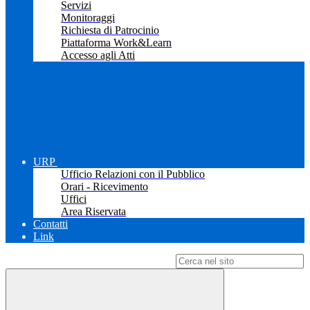
Servizi
Monitoraggi
Richiesta di Patrocinio
Piattaforma Work&Learn
Accesso agli Atti
URP
Ufficio Relazioni con il Pubblico
Orari - Ricevimento
Uffici
Area Riservata
Contatti
Link
Campo di ricerca per le pagine del sito