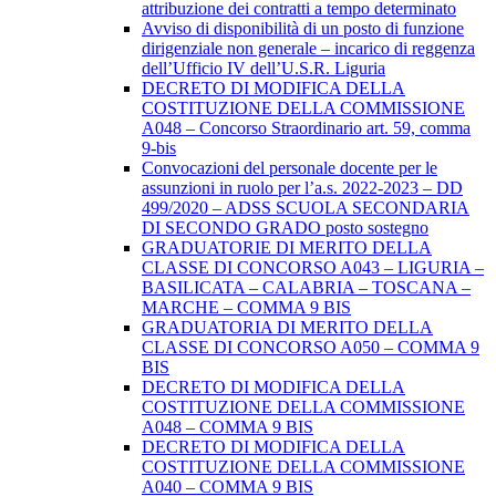
attribuzione dei contratti a tempo determinato
Avviso di disponibilità di un posto di funzione
dirigenziale non generale – incarico di reggenza
dell’Ufficio IV dell’U.S.R. Liguria
DECRETO DI MODIFICA DELLA
COSTITUZIONE DELLA COMMISSIONE
A048 – Concorso Straordinario art. 59, comma
9-bis
Convocazioni del personale docente per le
assunzioni in ruolo per l’a.s. 2022-2023 – DD
499/2020 – ADSS SCUOLA SECONDARIA
DI SECONDO GRADO posto sostegno
GRADUATORIE DI MERITO DELLA
CLASSE DI CONCORSO A043 – LIGURIA –
BASILICATA – CALABRIA – TOSCANA –
MARCHE – COMMA 9 BIS
GRADUATORIA DI MERITO DELLA
CLASSE DI CONCORSO A050 – COMMA 9
BIS
DECRETO DI MODIFICA DELLA
COSTITUZIONE DELLA COMMISSIONE
A048 – COMMA 9 BIS
DECRETO DI MODIFICA DELLA
COSTITUZIONE DELLA COMMISSIONE
A040 – COMMA 9 BIS