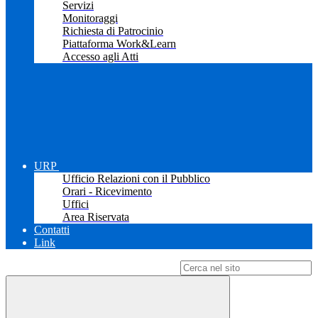
Servizi
Monitoraggi
Richiesta di Patrocinio
Piattaforma Work&Learn
Accesso agli Atti
URP
Ufficio Relazioni con il Pubblico
Orari - Ricevimento
Uffici
Area Riservata
Contatti
Link
Campo di ricerca per le pagine del sito