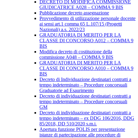
DECRETO DI MODIFICA COMMISSIONE
GIUDICATRICE A028 – COMMA 9 BIS
Pubblicazione decreto assegnazione
Provvedimento di utilizzazione personale docente
ai sensi art.1 comma 65 L.107/15 (Progetti
Nazionali) a.s. 2022/23
GRADUATORIA DI MERITO PER LA
CLASSE DI CONCORSO A012 – COMMA 9
BIS
Modifica decreto di costituzione della
commissione A048 – COMMA 9 BIS
GRADUATORIA DI MERITO PER LA
CLASSE DI CONCORSO A010 – COMMA 9
BIS
Decreto di Individuazione destinatari contratti a
tempo indeterminato – Procedure concorsuali
Graduatorie ad Esaurimento
Decreto di individuazione destinatari contratti a
tempo indeterminato – Procedure concorsuali
GM
Decreto di individuazione destinatari contratti a
tempo indeterminato – ex DDG 106/2016, DDG
85/2018, DD 510/2020 s.m.i.
Apertura funzione POLIS per presentazione
istanze di partecipazione alle procedure di