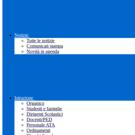
Notizie
Tutte le notizie
Comunicati stampa
Novità in agenda
Istruzione
Organico
Studenti e famiglie
Dirigenti Scolastici
Docenti/PED
Personale ATA
Ordinamenti