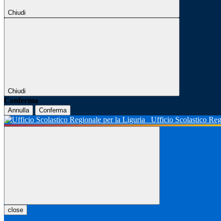
Chiudi
Chiudi
Conferma
Annulla
Conferma
Ufficio Scolastico Reg
close