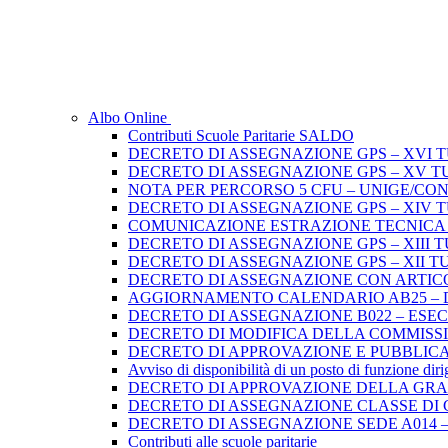
Albo Online
Contributi Scuole Paritarie SALDO
DECRETO DI ASSEGNAZIONE GPS – XVI 
DECRETO DI ASSEGNAZIONE GPS – XV T
NOTA PER PERCORSO 5 CFU – UNIGE/CO
DECRETO DI ASSEGNAZIONE GPS – XIV 
COMUNICAZIONE ESTRAZIONE TECNICA di 
DECRETO DI ASSEGNAZIONE GPS – XIII 
DECRETO DI ASSEGNAZIONE GPS – XII T
DECRETO DI ASSEGNAZIONE CON ARTICO
AGGIORNAMENTO CALENDARIO AB25 – D.D
DECRETO DI ASSEGNAZIONE B022 – ES
DECRETO DI MODIFICA DELLA COMMISSION
DECRETO DI APPROVAZIONE E PUBBLICA
Avviso di disponibilità di un posto di funzione dir
DECRETO DI APPROVAZIONE DELLA GRADU
DECRETO DI ASSEGNAZIONE CLASSE DI 
DECRETO DI ASSEGNAZIONE SEDE A014 –
Contributi alle scuole paritarie