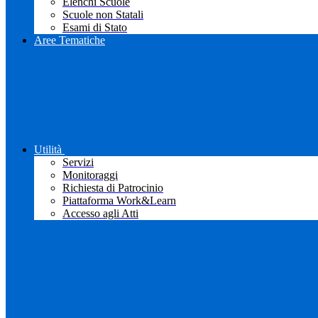
Elenchi Scuole
Scuole non Statali
Esami di Stato
Aree Tematiche
Utilità
Servizi
Monitoraggi
Richiesta di Patrocinio
Piattaforma Work&Learn
Accesso agli Atti