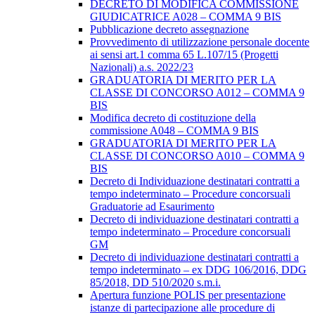
DECRETO DI MODIFICA COMMISSIONE
GIUDICATRICE A028 – COMMA 9 BIS
Pubblicazione decreto assegnazione
Provvedimento di utilizzazione personale docente
ai sensi art.1 comma 65 L.107/15 (Progetti
Nazionali) a.s. 2022/23
GRADUATORIA DI MERITO PER LA
CLASSE DI CONCORSO A012 – COMMA 9
BIS
Modifica decreto di costituzione della
commissione A048 – COMMA 9 BIS
GRADUATORIA DI MERITO PER LA
CLASSE DI CONCORSO A010 – COMMA 9
BIS
Decreto di Individuazione destinatari contratti a
tempo indeterminato – Procedure concorsuali
Graduatorie ad Esaurimento
Decreto di individuazione destinatari contratti a
tempo indeterminato – Procedure concorsuali
GM
Decreto di individuazione destinatari contratti a
tempo indeterminato – ex DDG 106/2016, DDG
85/2018, DD 510/2020 s.m.i.
Apertura funzione POLIS per presentazione
istanze di partecipazione alle procedure di