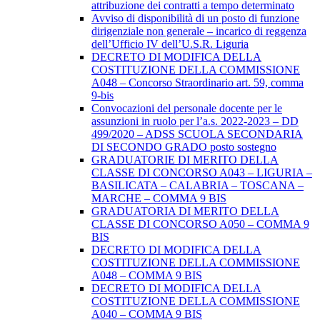
attribuzione dei contratti a tempo determinato
Avviso di disponibilità di un posto di funzione
dirigenziale non generale – incarico di reggenza
dell’Ufficio IV dell’U.S.R. Liguria
DECRETO DI MODIFICA DELLA
COSTITUZIONE DELLA COMMISSIONE
A048 – Concorso Straordinario art. 59, comma
9-bis
Convocazioni del personale docente per le
assunzioni in ruolo per l’a.s. 2022-2023 – DD
499/2020 – ADSS SCUOLA SECONDARIA
DI SECONDO GRADO posto sostegno
GRADUATORIE DI MERITO DELLA
CLASSE DI CONCORSO A043 – LIGURIA –
BASILICATA – CALABRIA – TOSCANA –
MARCHE – COMMA 9 BIS
GRADUATORIA DI MERITO DELLA
CLASSE DI CONCORSO A050 – COMMA 9
BIS
DECRETO DI MODIFICA DELLA
COSTITUZIONE DELLA COMMISSIONE
A048 – COMMA 9 BIS
DECRETO DI MODIFICA DELLA
COSTITUZIONE DELLA COMMISSIONE
A040 – COMMA 9 BIS