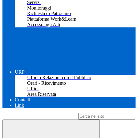
Servizi
Monitoraggi
Richiesta di Patrocinio
Piattaforma Work&Learn
Accesso agli Atti
URP
Ufficio Relazioni con il Pubblico
Orari - Ricevimento
Uffici
Area Riservata
Contatti
Link
Campo di ricerca per le pagine del sito