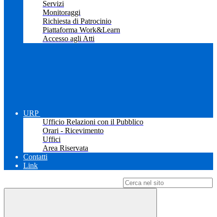
Servizi
Monitoraggi
Richiesta di Patrocinio
Piattaforma Work&Learn
Accesso agli Atti
URP
Ufficio Relazioni con il Pubblico
Orari - Ricevimento
Uffici
Area Riservata
Contatti
Link
Campo di ricerca per le pagine del sito