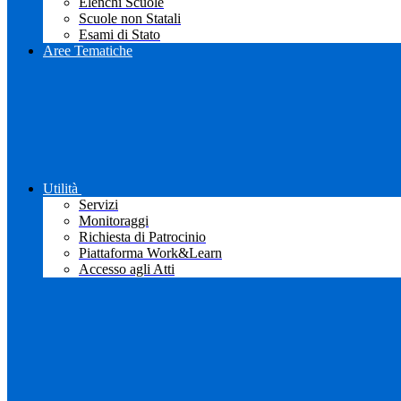
Elenchi Scuole
Scuole non Statali
Esami di Stato
Aree Tematiche
Utilità
Servizi
Monitoraggi
Richiesta di Patrocinio
Piattaforma Work&Learn
Accesso agli Atti