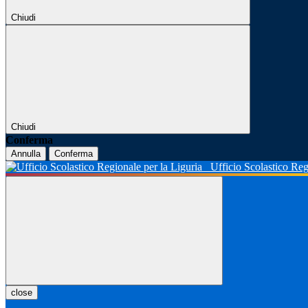
Chiudi
Chiudi
Conferma
Annulla
Conferma
Ufficio Scolastico Reg
close