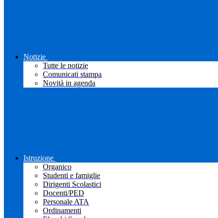
Notizie
Tutte le notizie
Comunicati stampa
Novità in agenda
Istruzione
Organico
Studenti e famiglie
Dirigenti Scolastici
Docenti/PED
Personale ATA
Ordinamenti