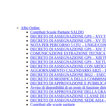
Albo Online
Contributi Scuole Paritarie SALDO
DECRETO DI ASSEGNAZIONE GPS – XVI 
DECRETO DI ASSEGNAZIONE GPS – XV T
NOTA PER PERCORSO 5 CFU – UNIGE/CO
DECRETO DI ASSEGNAZIONE GPS – XIV 
COMUNICAZIONE ESTRAZIONE TECNICA di 
DECRETO DI ASSEGNAZIONE GPS – XIII 
DECRETO DI ASSEGNAZIONE GPS – XII T
DECRETO DI ASSEGNAZIONE CON ARTICO
AGGIORNAMENTO CALENDARIO AB25 – D.D
DECRETO DI ASSEGNAZIONE B022 – ES
DECRETO DI MODIFICA DELLA COMMISSION
DECRETO DI APPROVAZIONE E PUBBLICA
Avviso di disponibilità di un posto di funzione dir
DECRETO DI APPROVAZIONE DELLA GRADU
DECRETO DI ASSEGNAZIONE CLASSE DI 
DECRETO DI ASSEGNAZIONE SEDE A014 –
Contributi alle scuole paritarie