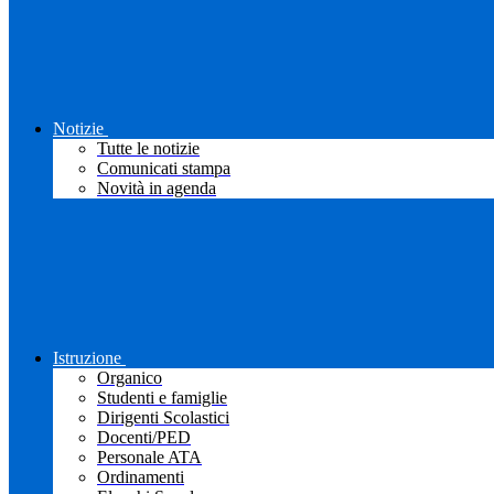
Notizie
Tutte le notizie
Comunicati stampa
Novità in agenda
Istruzione
Organico
Studenti e famiglie
Dirigenti Scolastici
Docenti/PED
Personale ATA
Ordinamenti