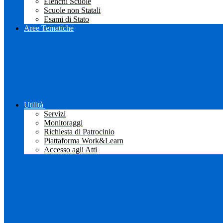
Elenchi Scuole
Scuole non Statali
Esami di Stato
Aree Tematiche
Utilità
Servizi
Monitoraggi
Richiesta di Patrocinio
Piattaforma Work&Learn
Accesso agli Atti