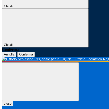
Chiudi
Chiudi
Conferma
Annulla
Conferma
Ufficio Scolastico Reg
close