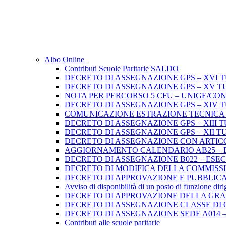
Albo Online
Contributi Scuole Paritarie SALDO
DECRETO DI ASSEGNAZIONE GPS – XVI 
DECRETO DI ASSEGNAZIONE GPS – XV T
NOTA PER PERCORSO 5 CFU – UNIGE/CO
DECRETO DI ASSEGNAZIONE GPS – XIV 
COMUNICAZIONE ESTRAZIONE TECNICA di 
DECRETO DI ASSEGNAZIONE GPS – XIII 
DECRETO DI ASSEGNAZIONE GPS – XII T
DECRETO DI ASSEGNAZIONE CON ARTICO
AGGIORNAMENTO CALENDARIO AB25 – D.D
DECRETO DI ASSEGNAZIONE B022 – ES
DECRETO DI MODIFICA DELLA COMMISSION
DECRETO DI APPROVAZIONE E PUBBLICA
Avviso di disponibilità di un posto di funzione dir
DECRETO DI APPROVAZIONE DELLA GRADU
DECRETO DI ASSEGNAZIONE CLASSE DI 
DECRETO DI ASSEGNAZIONE SEDE A014 –
Contributi alle scuole paritarie